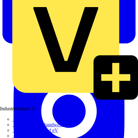
Industriepartner
11
bfe
de - das Elektrohandwerk
ETIM Deutschland eV
etz