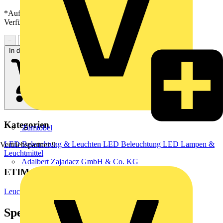
*Auf Anfrage verfügbar - bitte in den Warenkorb legen, um
Verfügbarkeit zu prüfen
−
+
In den Warenkorb
Kategorien
Zumtobel
LED Beleuchtung & Leuchten
LED Beleuchtung
LED Lampen &
Vertriebspartner
9
Leuchtmittel
Adalbert Zajadacz GmbH & Co. KG
ETIM Group
Leuchtmittel
Spezifikationen