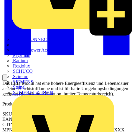
METZ CONNECT
Nexans
Nexans Power Accessories
Prysmian
Radium
Regiolux
SCHÜCO
Scireum
SIEMENS
Das LED-Modul hat eine höhere Energieeffizienz und Lebensdauer
Steinel
als eine Leuchtstofflampe und ist für harte Umgebungsbedingungen
STRIEBEL & JOHN
geeignet (Schock und Vibration, breiter Temperaturbereich).
Produktkennzeichen
SKU: 2528010000
EAN: 04050118538991
GTIN: 04050118538991
MPN: WIL-LWXXXX-6500D024-240MFX3.0OXXXXXXXX