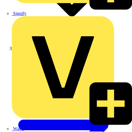
Signify
Weidmüller
Wago