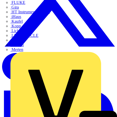
FLUKE
Gira
HT Instruments GmbH
iHaus
Kaufel
Kopp
Lichtline
LIGHTCYCLE
Megger
Mersen
Merten