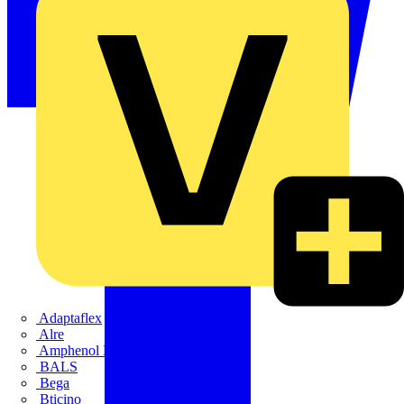
Adaptaflex
Alre
Amphenol FTG
BALS
Bega
Bticino