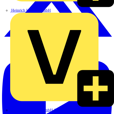
Heinrich Häusler GmbH
Hillmann & Ploog GmbH & Co. KG