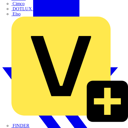
Cimco
DOTLUX GmbH
Elso
FINDER