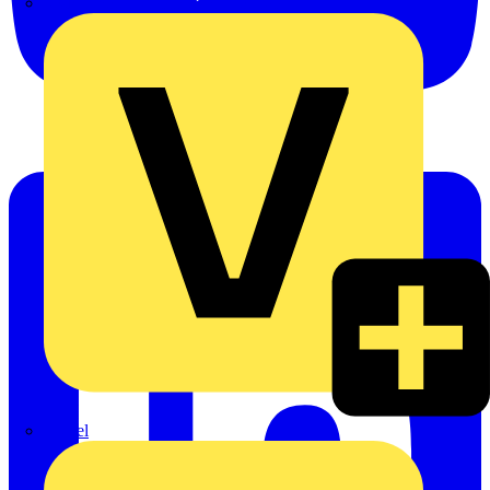
Oskar Böttcher GmbH & Co. KG
Rexel