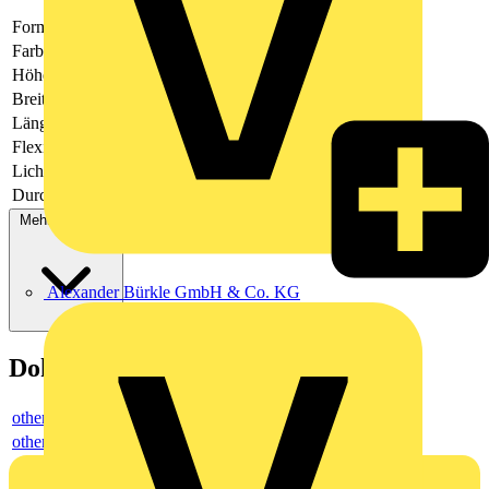
Form
rechteckig
Farbe
weiß
Höhe
9.5
Breite
240
Länge
40
Flexibel
Nein
Lichtstrom
886 - 886
Durchmesser
-
Mehr anzeigen
Alexander Bürkle GmbH & Co. KG
Dokumente
others
others