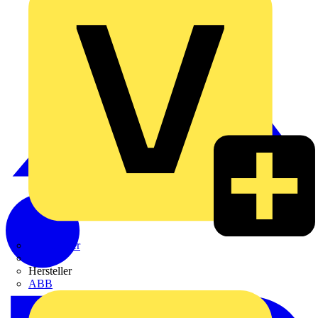
Weidmüller
Zaptec
Hersteller
ABB