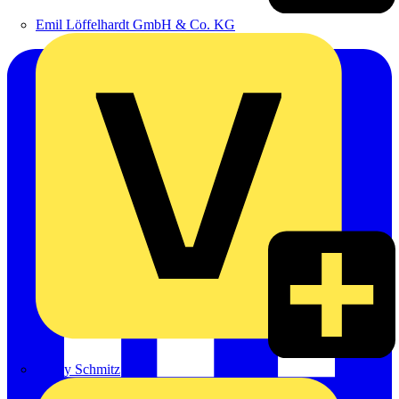
Emil Löffelhardt GmbH & Co. KG
Hardy Schmitz