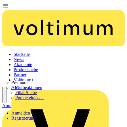
Startseite
News
Akademie
Produktsuche
Partner
Voltimum+
Premium
AEG
Werbeaktionen
Filial-Suche
Punkte einlösen
Anmelden
Registrierung
Anmelden
Registrierung