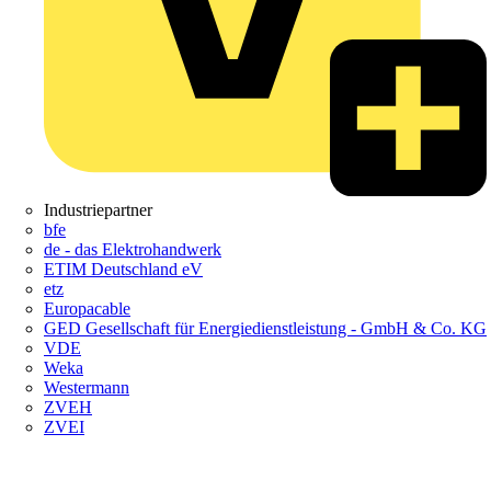
Industriepartner
bfe
de - das Elektrohandwerk
ETIM Deutschland eV
etz
Europacable
GED Gesellschaft für Energiedienstleistung - GmbH & Co. KG
VDE
Weka
Westermann
ZVEH
ZVEI