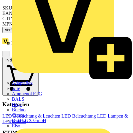
SKU: 8719514459779
EAN: 8719514459779
GTIN: 8719514459786
MPN: CorePro LEDtube 600mm 8W 840 T8
Verfügbar: 2 Händler
Treuepunkte:
1
−
+
In den Warenkorb
Adaptaflex
Alre
Amphenol FTG
BALS
Kategorien
Bega
Bticino
Cimco
LED Beleuchtung & Leuchten
LED Beleuchtung
LED Lampen &
DOTLUX GmbH
Leuchtmittel
Elso
ETIM Group