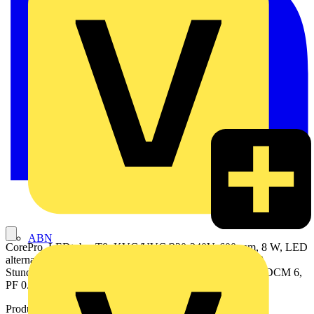
ABN
CorePro, LEDtube, T8, KVG/VVG/220-240V, 600 mm, 8 W, LED
alternative to 18W TL-D, 4000 K, 800 lm, CRI 80, 50000
Stunde(n), 100 lm/W, EEL F, G13, Glas, 600 mm, RG0, SDCM 6,
PF 0.9, IP20, SVM 0.4, PstLM 1
Produktkennzeichen