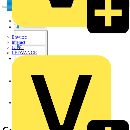
Enwitec
Interact
JUNG
LEDVANCE
CorePro, LEDtube, T8,