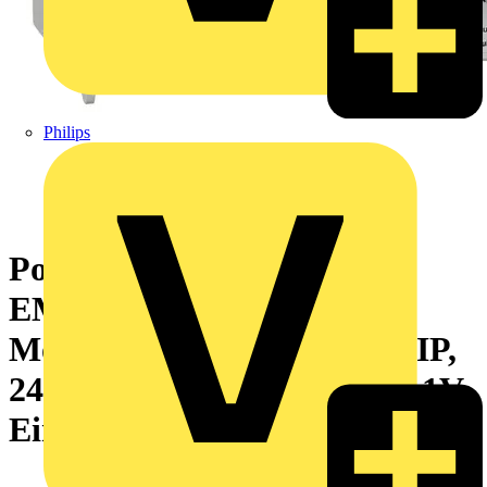
Philips
PowerLogic Energiezähler
EM3570, DIN Ethernet
Modbus TCP/IP + BACnet/IP,
24VDC, LVCT 0,333V oder 1V
Eingang, 3-phasig