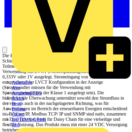
Die EM3570Serie bietet dreiphasige Energiezähler für die DIN-
Schienenmontage, die für eine genaue Kostenzuordnung und
Teilmessung geeignet sind. Die Variante EM3570X ist für die
Verwendung mit LVCT (Niederspannungsstromwandler) mit
0,333V oder 1V ausgelegt. Stromeingang von 5A bis 32000A,
entsprechend der LVCT Konfiguration in der Anzeige
Adaptaflex
(Stromwandler müssen für die Verwendung mit
Alre
Spannungseingängen der Klasse 1 ausgelegt sein). Die
Amphenol FTG
bidirektionale Überwachung unterstützt sowohl den Stromfluss in
BALS
der vor- als auch in der nachgelagerten Richtung, was für
Bega
Anwendungen im Bereich der erneuerbaren Energien entscheidend
Bticino
ist. BACnet/IP, Modbus TCP/ IP und SNMP sind nativ, zusammen
Cimco
mit Dual Ethernet Ports für Daisy Chain für eine vielseitige und
DOTLUX GmbH
flexible Nutzung. Das Produkt muss mit einer 24 VDC Versorgung
Elso
betrieben werden. Zwei digitale Eingänge unterstützen