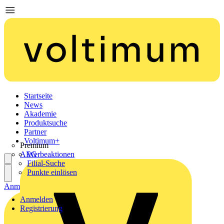
Startseite
News
Akademie
Produktsuche
Partner
Voltimum+
Premium
AEG
Werbeaktionen
Filial-Suche
Punkte einlösen
Anmelden
Registrierung
Anmelden
Registrierung