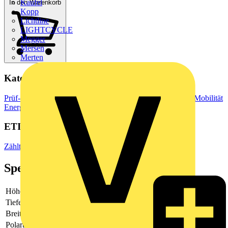
Kaufel
In den Warenkorb
Kopp
Lichtline
LIGHTCYCLE
Megger
Mersen
Merten
Kategorien
Prüf- & Messgeräte
Multimeter
Erneuerbare Energien & E-Mobilität
Energiemonitoring
ETIM Group
Zähltechnik
Spezifikationen
Höhe
91.4
Tiefe
70.6
Breite
90
Polart
Dreileiter/Vierleiter