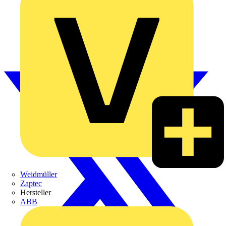
Weidmüller
Zaptec
Hersteller
ABB