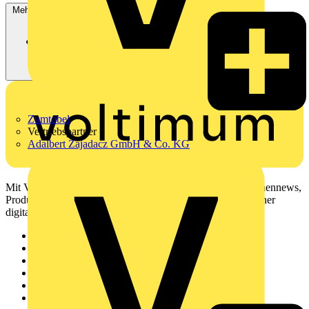
Mehr anzeigen
Zumtobel
Vertriebspartner
Adalbert Zajadacz GmbH & Co. KG
Mit Voltimum erhalten Elektrofachkräfte Zugang zu Branchennews,
Produktinformationen, Schulungen und Tools – alles auf einer
digitalen Plattform und Community.
Sitemap
Startseite
News
Akademie
Produktsuche
Partner