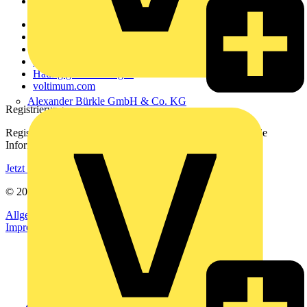
Voltimum+
Weitere Links
Über uns
Kontakt
Downloadbereich (PDFs)
Häufig gestellte Fragen
voltimum.com
Alexander Bürkle GmbH & Co. KG
Registrierung
Registrieren Sie sich kostenlos und erhalten Sie stets aktuelle
Informationen aus der Elektroindustrie.
Jetzt registrieren
© 2002-
2026
Voltimum
Allgemeine Geschäftsbedingungen
Datenschutzerklärung
Impressum