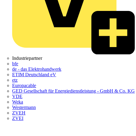
Industriepartner
bfe
de - das Elektrohandwerk
ETIM Deutschland eV
etz
Europacable
GED Gesellschaft für Energiedienstleistung - GmbH & Co. KG
VDE
Weka
Westermann
ZVEH
ZVEI