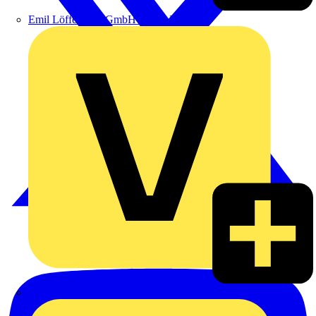
Emil Löffelhardt GmbH & Co. KG
Hardy Schmitz