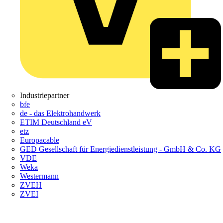
Industriepartner
bfe
de - das Elektrohandwerk
ETIM Deutschland eV
etz
Europacable
GED Gesellschaft für Energiedienstleistung - GmbH & Co. KG
VDE
Weka
Westermann
ZVEH
ZVEI