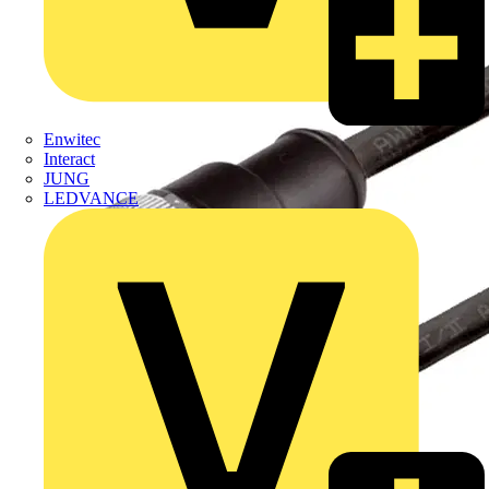
Enwitec
Interact
JUNG
LEDVANCE