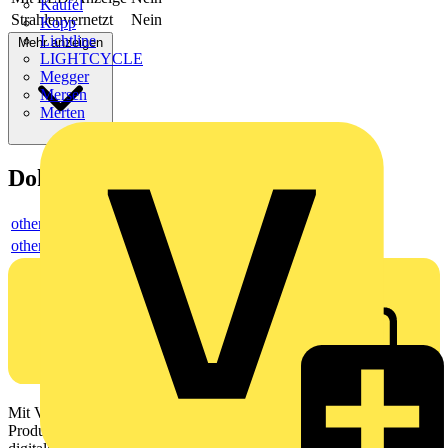
Kaufel
Strahlenvernetzt
Nein
Kopp
Lichtline
Mehr anzeigen
LIGHTCYCLE
Megger
Mersen
Merten
Dokumente
others
others
Mit Voltimum erhalten Elektrofachkräfte Zugang zu Branchennews,
Produktinformationen, Schulungen und Tools – alles auf einer