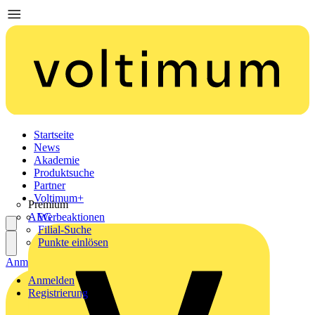
Startseite
News
Akademie
Produktsuche
Partner
Voltimum+
Premium
AEG
Werbeaktionen
Filial-Suche
Punkte einlösen
Anmelden
Registrierung
Anmelden
Registrierung