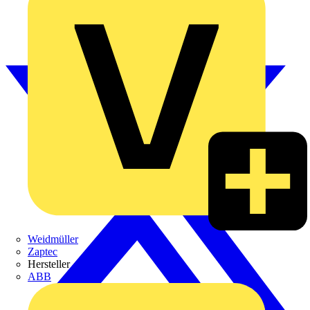
Weidmüller
Zaptec
Hersteller
ABB