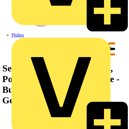
Philips
Sensor-Aktor-Leitung, 7/8",
Polzahl: 5, 3 m, Stift, gerade -
Buchse, gerade, LED: Nein,
Geschirmt: Nein