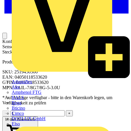
Konfektionierte Sensor-Aktor-Leitung für die Verbindung von
Sensoren oder Aktoren und zur Datenübertragung. Die
Steckverbinder sind angespritzt und getestet.
Produktkennzeichen
SKU: 2519450300
EAN: 04050118533620
Adaptaflex
GTIN: 04050118533620
Alre
MPN: SAIL-7/8G7/8G-5-3.0U
Amphenol FTG
BALS
*Auf Anfrage verfügbar - bitte in den Warenkorb legen, um
Bega
Verfügbarkeit zu prüfen
Bticino
Cimco
−
+
DOTLUX GmbH
In den Warenkorb
Elso