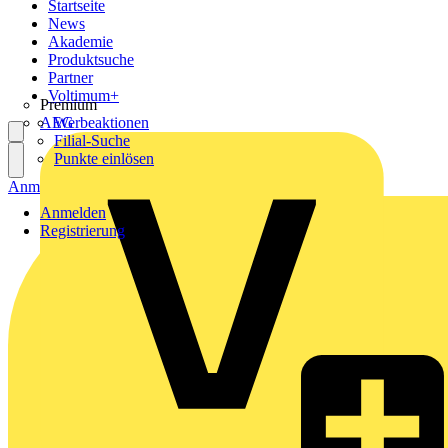
Startseite
News
Akademie
Produktsuche
Partner
Voltimum+
Premium
AEG
Werbeaktionen
Filial-Suche
Punkte einlösen
Anmelden
Registrierung
Anmelden
Registrierung