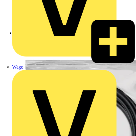
Zurück zu Produkte
Wago