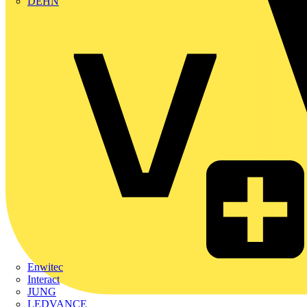
DEHN
Enwitec
Interact
JUNG
LEDVANCE