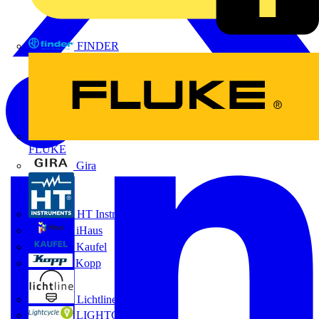
FINDER
FLUKE
Gira
HT Instruments GmbH
iHaus
Kaufel
Kopp
Lichtline
LIGHTCYCLE