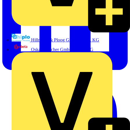
Hillmann & Ploog GmbH & Co. KG
Oskar Böttcher GmbH & Co. KG