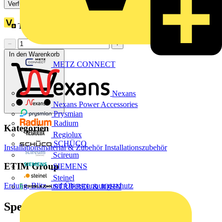
Verfügbar: 2 Händler
Treuepunkte:
30
−
+
In den Warenkorb
METZ CONNECT
Nexans
Nexans Power Accessories
Prysmian
Radium
Kategorien
Regiolux
SCHÜCO
Installationsmaterial & Zubehör
Installationszubehör
Scireum
ETIM Group
SIEMENS
Steinel
Erdung, Blitz- und Überspannungsschutz
STRIEBEL & JOHN
Spezifikationen