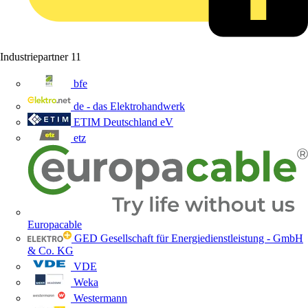
Industriepartner
11
bfe
de - das Elektrohandwerk
ETIM Deutschland eV
etz
Europacable
GED Gesellschaft für Energiedienstleistung - GmbH
& Co. KG
VDE
Weka
Westermann