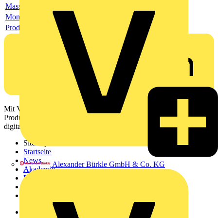
Masszeichnung
Montageanleitung
Produktdatenblatt
Mit Voltimum erhalten Elektrofachkräfte Zugang zu Branchennews,
Produktinformationen, Schulungen und Tools – alles auf einer
digitalen Plattform und Community.
Sitemap
Startseite
News
Alexander Bürkle GmbH & Co. KG
Akademie
Produktsuche
Partner
Voltimum+
Weitere Links