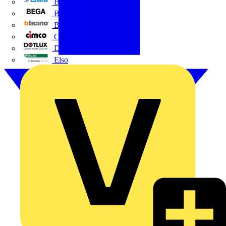
BALS
Bega
Bticino
Cimco
DOTLUX GmbH
Elso