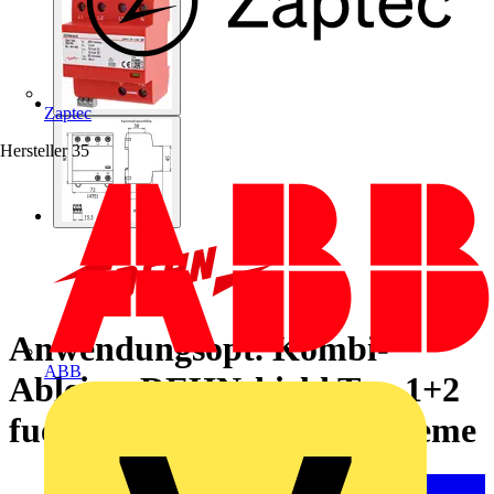
Zaptec
Hersteller
35
Anwendungsopt. Kombi-
ABB
Ableiter DEHNshield Typ 1+2
fuer dreiphasige TN-S-Systeme