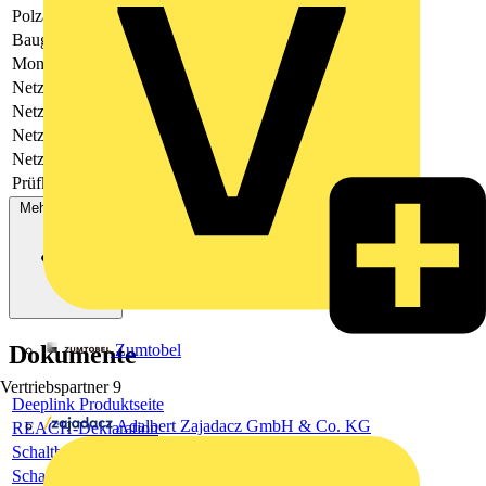
Polzahl
4
Baugröße
4 TE
Montageart
Hutschiene TH35
Netzform DC
Nein
Netzform IT
Nein
Netzform TN
Nein
Netzform TT
Nein
Prüfklasse
Typ 1 und 2
Mehr anzeigen
Zumtobel
Dokumente
Vertriebspartner
9
Deeplink Produktseite
Adalbert Zajadacz GmbH & Co. KG
REACH-Deklaration
Schaltbild
Schaltbild