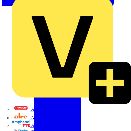
Adaptaflex
Alre
Amphenol FTG