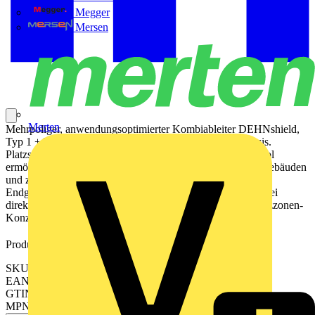
Megger
Mersen
Merten
Mehrpoliger, anwendungsoptimierter Kombiableiter DEHNshield,
Typ 1 + Typ 2 nach EN 61643-11 auf Funkenstreckenbasis.
Platzsparende Funkenstreckentechnologie mit nur 1 TE / Pol
ermöglicht kompakte Ausführung. Zum Schutz von Wohngebäuden
und zum Einsatz in speziellen Anwendungen. Ermöglicht
Endgeräteschutz. Zum Schutz vor Überspannungen, auch bei
direkten Blitzeinschlägen. Einsetzbar nach dem Blitz-Schutzzonen-
Konzept an den Schnittstellen 0
– 2.
A
Produktkennzeichen
SKU: 941405
EAN: 4013364275331
GTIN: 4013364275331
MPN: DSH TNS 255 FM