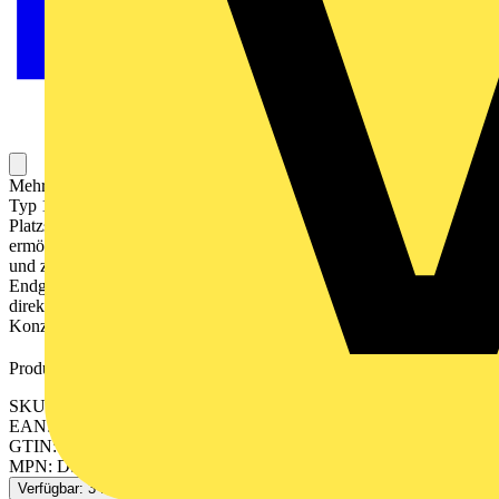
Mehrpoliger, anwendungsoptimierter Kombiableiter DEHNshield,
Typ 1 + Typ 2 nach EN 61643-11 auf Funkenstreckenbasis.
Platzsparende Funkenstreckentechnologie mit nur 1 TE / Pol
ermöglicht kompakte Ausführung. Zum Schutz von Wohngebäuden
und zum Einsatz in speziellen Anwendungen. Ermöglicht
Endgeräteschutz. Zum Schutz vor Überspannungen, auch bei
direkten Blitzeinschlägen. Einsetzbar nach dem Blitz-Schutzzonen-
Konzept an den Schnittstellen 0
– 2.
A
Produktkennzeichen
SKU: 941310
EAN: 4013364131798
GTIN: 4013364131798
MPN: DSH TT 255
Verfügbar: 3 Händler