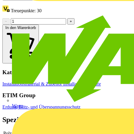
Treuepunkte:
30
−
+
In den Warenkorb
Kategorien
Installationsmaterial & Zubehör
Installationszubehör
ETIM Group
Wago
Erdung, Blitz- und Überspannungsschutz
Spezifikationen
Polzahl
4