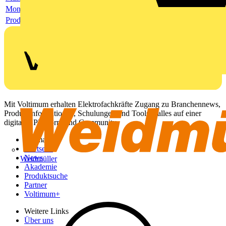
Montageanleitung
Produktdatenblatt
Mit Voltimum erhalten Elektrofachkräfte Zugang zu Branchennews,
Produktinformationen, Schulungen und Tools – alles auf einer
digitalen Plattform und Community.
Sitemap
Startseite
News
Weidmüller
Akademie
Produktsuche
Partner
Voltimum+
Weitere Links
Über uns