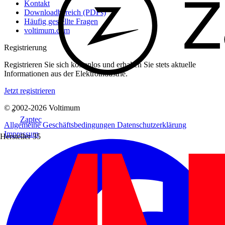
Kontakt
Downloadbereich (PDFs)
Häufig gestellte Fragen
voltimum.com
Registrierung
Registrieren Sie sich kostenlos und erhalten Sie stets aktuelle
Informationen aus der Elektroindustrie.
Jetzt registrieren
© 2002-
2026
Voltimum
Zaptec
Allgemeine Geschäftsbedingungen
Datenschutzerklärung
Impressum
Hersteller
35