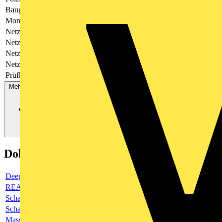
Baugröße
4 TE
Montageart
Hutschiene TH35
Netzform DC
Nein
Netzform IT
Nein
Netzform TN
Nein
Netzform TT
Ja
Prüfklasse
Typ 1 und 2
Mehr anzeigen
Dokumente
Deeplink Produktseite
REACH-Deklaration
Schaltbild
Schaltbild
Masszeichnung