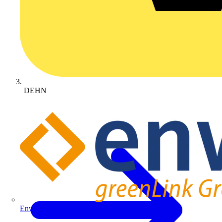
DEHN
Enwitec