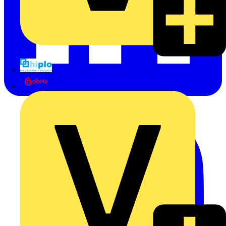
Hillmann & Ploog GmbH & Co. KG
Oskar Böttcher GmbH & Co. KG