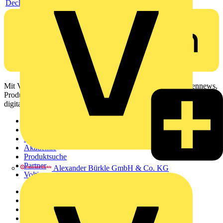
Declaration of conformity
Mit Voltimum erhalten Elektrofachkräfte Zugang zu Branchennews,
Produktinformationen, Schulungen und Tools – alles auf einer
digitalen Plattform und Community.
Sitemap
Startseite
News
Akademie
Produktsuche
Partner
Alexander Bürkle GmbH & Co. KG
Voltimum+
Weitere Links
Über uns
Kontakt
Downloadbereich (PDFs)