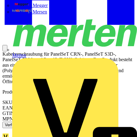
Megger
Mersen
Kabelverschraubung für PanelSeT CRN-, PanelSeT S3D-,
Merten
PanelSeT PLM- und PanelSeT S3X-Gehäuse. Das Produkt besteht
aus einer CR-Dichtung (Chloropren) und einem PA-Körper
(Polyamid) 6. Diese Verschraubung hat ein M20‑Gewinde und
ermöglicht die Montage eines Kabels in einer vorgebohrten
Öffnung.
Produktkennzeichen
SKU: NSYCGSP20
EAN: 3606481360342
GTIN: 3606481360342
MPN: NSYCGSP20
Verfügbar: 1 Händler