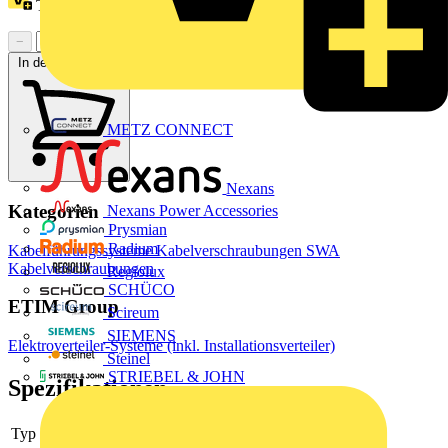
Treuepunkte:
1
−
+
In den Warenkorb
METZ CONNECT
Nexans
Kategorien
Nexans Power Accessories
Prysmian
Radium
Kabelführungssysteme
Kabelverschraubungen
SWA
Kabelverschraubungen
Regiolux
SCHÜCO
ETIM Group
Scireum
SIEMENS
Elektroverteiler-Systeme (inkl. Installationsverteiler)
Steinel
STRIEBEL & JOHN
Spezifikationen
Typ
gerade