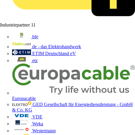
Industriepartner
11
bfe
de - das Elektrohandwerk
ETIM Deutschland eV
etz
Europacable
GED Gesellschaft für Energiedienstleistung - GmbH
& Co. KG
VDE
Weka
Westermann