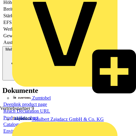
Höhe
-
Breite
-
Stärke
-
EFSE0006
-
Werkstoff
Kunststoff
Gewindeart
metrisch
Ausführung
Kabelverschraubung
Mehr anzeigen
Dokumente
Zumtobel
Deeplink product page
Vertriebspartner
9
Reach Declaration URL
Product data sheet
Adalbert Zajadacz GmbH & Co. KG
Catalogue
Environmental compliance declaration