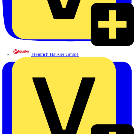
Heinrich Häusler GmbH