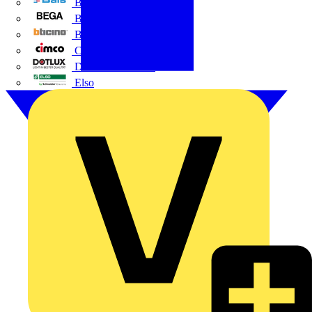
BALS
Bega
Bticino
Cimco
DOTLUX GmbH
Elso