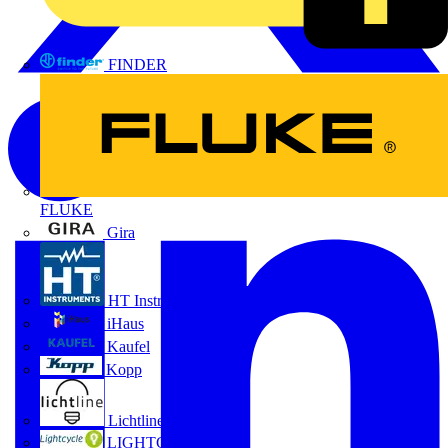
FINDER
FLUKE
Gira
HT Instruments GmbH
iHaus
Kaufel
Kopp
Lichtline
LIGHTCYCLE