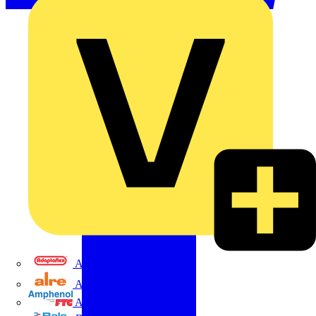
Adaptaflex
Alre
Amphenol FTG