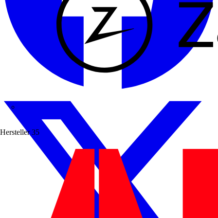
Zaptec
Hersteller
35