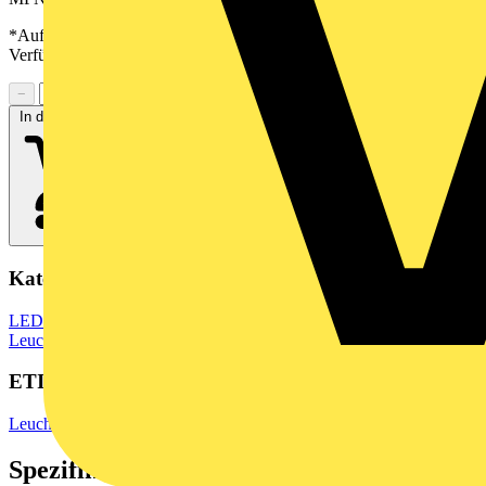
*Auf Anfrage verfügbar - bitte in den Warenkorb legen, um
Verfügbarkeit zu prüfen
−
+
In den Warenkorb
Kategorien
LED Beleuchtung & Leuchten
LED Beleuchtung
LED Lampen &
Leuchtmittel
ETIM Group
Leuchtenzubehör
Spezifikationen