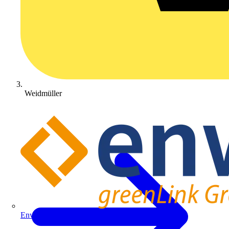
Weidmüller
Enwitec