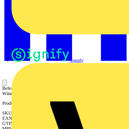
Signify
Befestigungselement des LED-Moduls für die Anbringung an
Wänden oder Maschinen.
Produktkennzeichen
SKU: 2614220000
EAN: 04050118651249
GTIN: 04050118651249
MPN: WIL-SCHWENKHALTER