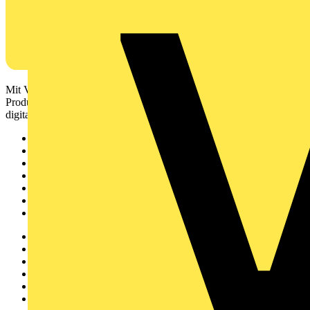
Mit Voltimum erhalten Elektrofachkräfte Zugang zu Branchennews,
Produktinformationen, Schulungen und Tools – alles auf einer
digitalen Plattform und Community.
Sitemap
Startseite
News
Akademie
Produktsuche
Partner
Voltimum+
Weitere Links
Über uns
Kontakt
Downloadbereich (PDFs)
Häufig gestellte Fragen
voltimum.com