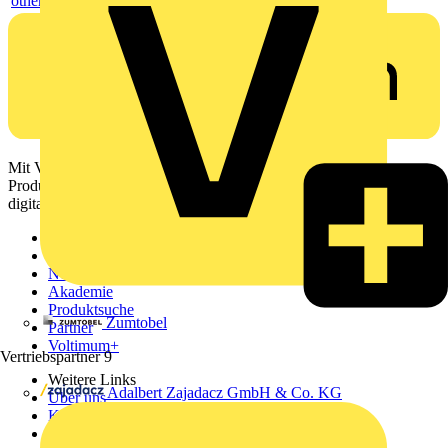
others
Mit Voltimum erhalten Elektrofachkräfte Zugang zu Branchennews,
Produktinformationen, Schulungen und Tools – alles auf einer
digitalen Plattform und Community.
Sitemap
Startseite
News
Akademie
Produktsuche
Zumtobel
Partner
Voltimum+
Vertriebspartner
9
Weitere Links
Adalbert Zajadacz GmbH & Co. KG
Über uns
Kontakt
Downloadbereich (PDFs)