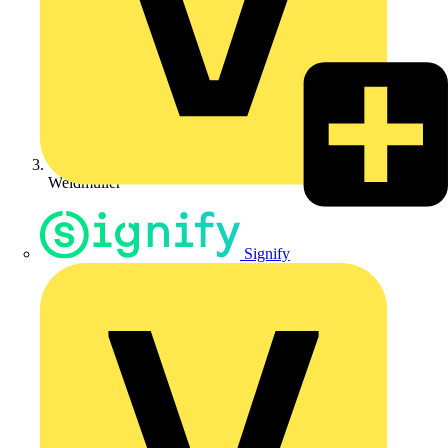
Weidmüller
Signify