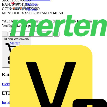
SKU: 2503700150
Megger
EAN: 04050118523669
GTIN: 04050118523669
Mersen
MPN: HDC XX5E02 MFSM12D-0150
*Auf Anfrage verfügbar - bitte in den Warenkorb legen, um
Verfügbarkeit zu prüfen
−
+
In den Warenkorb
Merten
Kategorien
Elektrokabel & Leitungen
Spezialkabel
ETIM Group
Installationsmaterial Kommunikationsnetze DNT/FNT