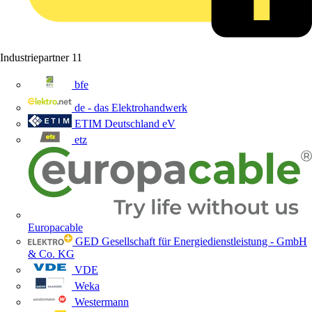
Industriepartner
11
bfe
de - das Elektrohandwerk
ETIM Deutschland eV
etz
Europacable
GED Gesellschaft für Energiedienstleistung - GmbH
& Co. KG
VDE
Weka
Westermann