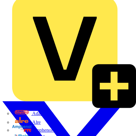
Adaptaflex
Alre
Amphenol FTG