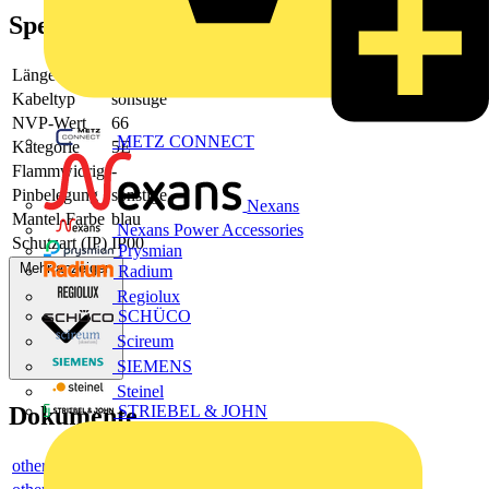
Spezifikationen
Länge
1.5
Kabeltyp
sonstige
NVP-Wert
66
METZ CONNECT
Kategorie
5E
Flammwidrig
-
Pinbelegung
sonstige
Nexans
Mantel-Farbe
blau
Nexans Power Accessories
Schutzart (IP)
IP00
Prysmian
Mehr anzeigen
Radium
Regiolux
SCHÜCO
Scireum
SIEMENS
Steinel
Dokumente
STRIEBEL & JOHN
others