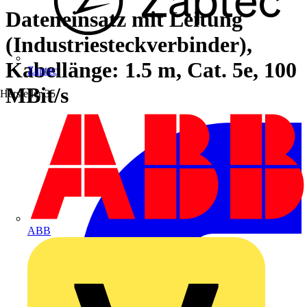
Dateneinsatz mit Leitung
(Industriesteckverbinder),
Kabellänge: 1.5 m, Cat. 5e, 100
Zaptec
MBit/s
Hersteller
35
ABB