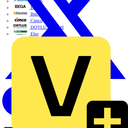
BALS
Bega
Bticino
Cimco
DOTLUX GmbH
Elso