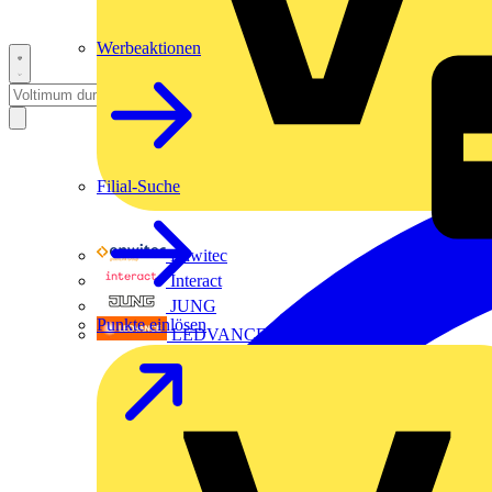
Werbeaktionen
Filial-Suche
Enwitec
Interact
JUNG
Punkte einlösen
LEDVANCE