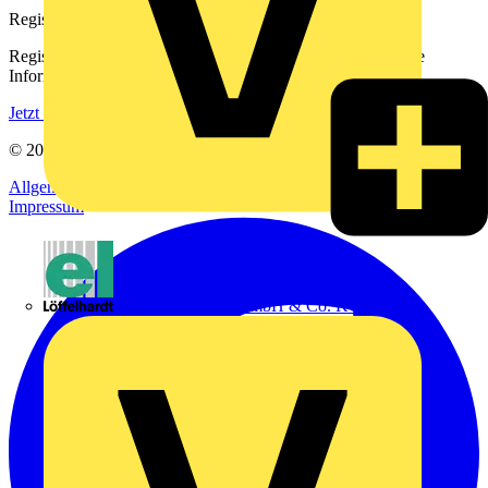
Registrierung
Registrieren Sie sich kostenlos und erhalten Sie stets aktuelle
Informationen aus der Elektroindustrie.
Jetzt registrieren
© 2002-
2026
Voltimum
Allgemeine Geschäftsbedingungen
Datenschutzerklärung
Impressum
Emil Löffelhardt GmbH & Co. KG