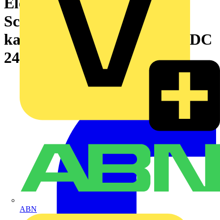
Elektronischer
Schutzschalter,8-
kanalig,Eingangsspannung DC
24 V
ABN