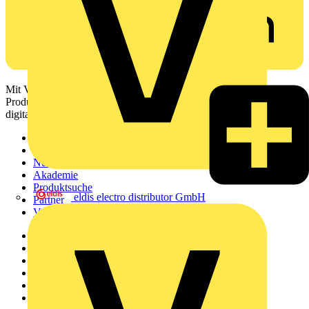
Mit Voltimum erhalten Elektrofachkräfte Zugang zu Branchennews,
Produktinformationen, Schulungen und Tools – alles auf einer
digitalen Plattform und Community.
Sitemap
Startseite
News
Akademie
Produktsuche
eldis electro distributor GmbH
Partner
Voltimum+
Weitere Links
Über uns
Kontakt
Downloadbereich (PDFs)
Häufig gestellte Fragen
voltimum.com