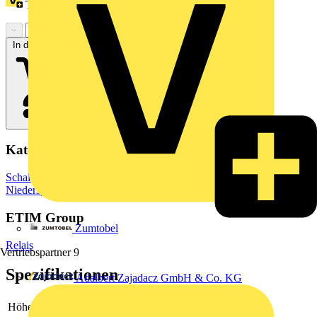
Treuepunkte:
393
−
+
In den Warenkorb
Kategorien
Schaltgeräte & Überstromschutz
Schaltgeräte
Niederspannungsschaltgeräte
ETIM Group
Zumtobel
Relais
Vertriebspartner
9
Spezifikationen
Adalbert Zajadacz GmbH & Co. KG
Höhe
127