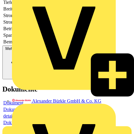
Tiefe
142.5
Breite
42
Stromart
-
Strommessbereich
2 - 10
Betriebsspannung DC
Spannungsmessbereich
Bemessungsschaltstrom
-
Mehr anzeigen
Dokumente
Alexander Bürkle GmbH & Co. KG
Dokument
Dokument
detail
Dokument