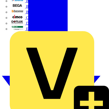
BALS
Bega
Bticino
Cimco
DOTLUX GmbH
Elso