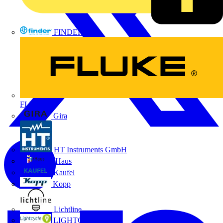
FINDER
FLUKE
Gira
HT Instruments GmbH
iHaus
Kaufel
Kopp
Lichtline
LIGHTCYCLE