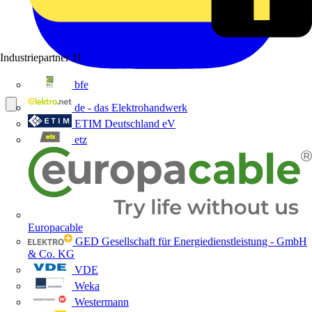
Industriepartner
11
bfe
de - das Elektrohandwerk
ETIM Deutschland eV
etz
Europacable
GED Gesellschaft für Energiedienstleistung - GmbH
& Co. KG
VDE
Weka
Westermann