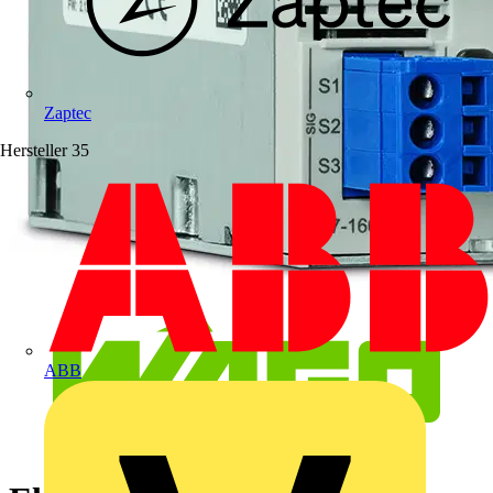
Zaptec
Hersteller
35
ABB