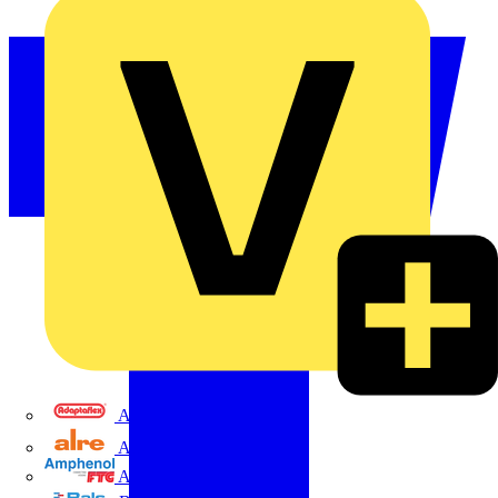
Adaptaflex
Alre
Amphenol FTG