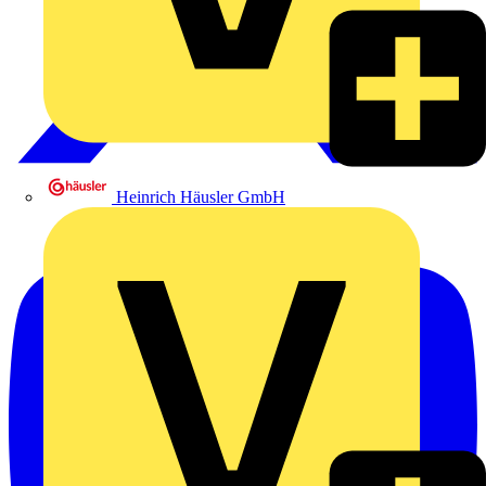
Heinrich Häusler GmbH