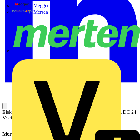
Megger
Mersen
Merten
Elektronischer Schutzschalter; 8-kanalig; Eingangsspannung DC 24
V; einstellbar 2 … 10 A; kommunikationsfähig; 10,00 mm²
Merkmale: