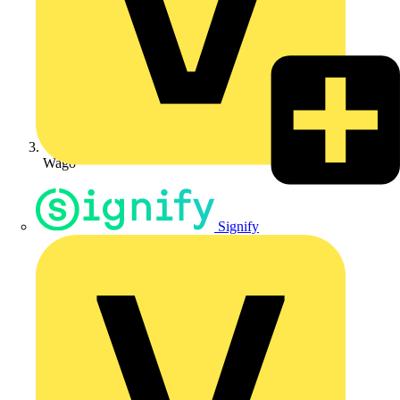
Wago
Signify