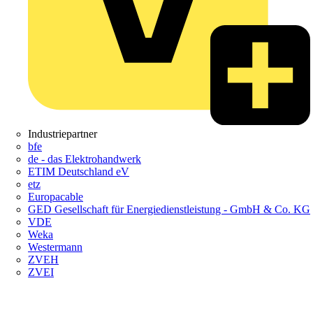
Industriepartner
bfe
de - das Elektrohandwerk
ETIM Deutschland eV
etz
Europacable
GED Gesellschaft für Energiedienstleistung - GmbH & Co. KG
VDE
Weka
Westermann
ZVEH
ZVEI