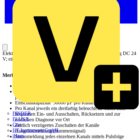
Elektronischer Schutzschalter; 4-kanalig; Eingangsspannung DC 24
V; einstellbar 2 … 10 A; kommunikationsfähig; 10,00 mm²
Merkmale:
Platzsparender elektronischer Schutzschalter mit 4 Kanälen
Nennstrom 2 … 10 A für jeden Kanal einstellbar über
plombierbare Wahlschalter
Einschaltkapazität
50000 μF pro Kanal
Pro Kanal jeweils ein dreifarbig beleuchteter Taster zum
FINDER
bequemen Ein- und Ausschalten, Rücksetzen und zur
FLUKE
einfachen Diagnose vor Ort
Gira
Zeitlich verzögertes Zuschalten der Kanäle
HT Instruments GmbH
Ausgelöstmeldung (Summensignal)
iHaus
Statusmeldung jedes einzelnen Kanals mittels Pulsfolge