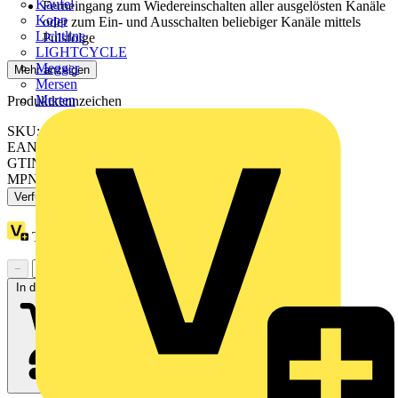
Kaufel
Ferneingang zum Wiedereinschalten aller ausgelösten Kanäle
Kopp
oder zum Ein- und Ausschalten beliebiger Kanäle mittels
Lichtline
Pulsfolge
LIGHTCYCLE
Megger
Mehr anzeigen
Mersen
Merten
Produktkennzeichen
SKU: 787-1664
EAN: 4050821502609
GTIN: 4050821502609
MPN: 787-1664
Verfügbar: 2 Händler
Treuepunkte:
231
−
+
In den Warenkorb