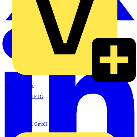
Adaptaflex
Alre
Amphenol FTG
BALS
Bega
Bticino
Cimco
DOTLUX GmbH
Elso