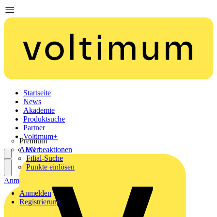
Startseite
News
Akademie
Produktsuche
Partner
Voltimum+
Premium
AEG
Werbeaktionen
Filial-Suche
Punkte einlösen
Anmelden
Registrierung
Anmelden
Registrierung