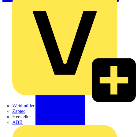
Weidmüller
Zaptec
Hersteller
ABB