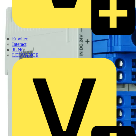
Enwitec
Interact
JUNG
LEDVANCE