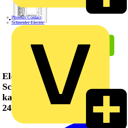
Phoenix Contact
Schneider Electric
Elektronischer
Schutzschalter,4-
kanalig,Eingangsspannung DC
24 V