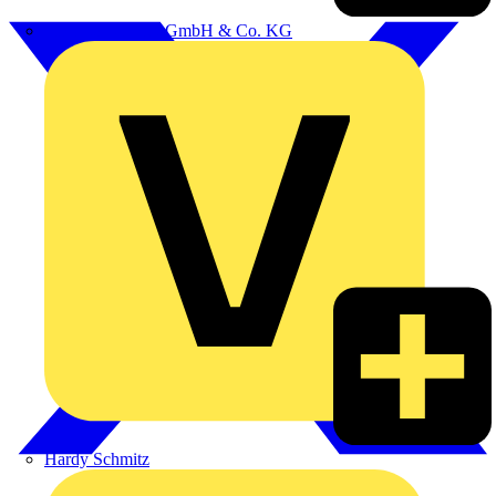
Emil Löffelhardt GmbH & Co. KG
Hardy Schmitz