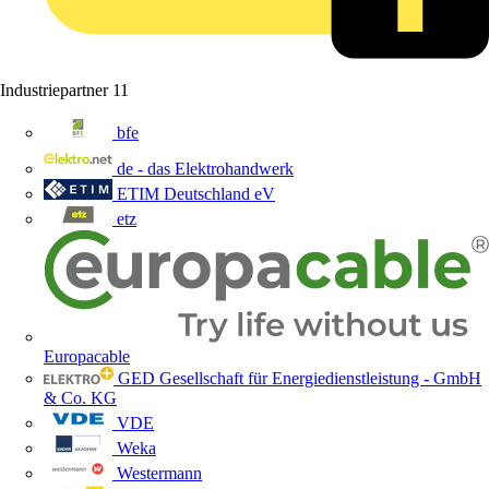
Industriepartner
11
bfe
de - das Elektrohandwerk
ETIM Deutschland eV
etz
Europacable
GED Gesellschaft für Energiedienstleistung - GmbH
& Co. KG
VDE
Weka
Westermann