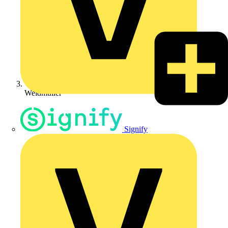
Weidmüller
Signify