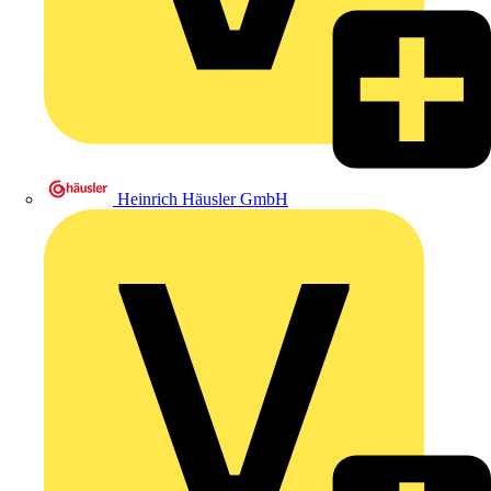
Heinrich Häusler GmbH