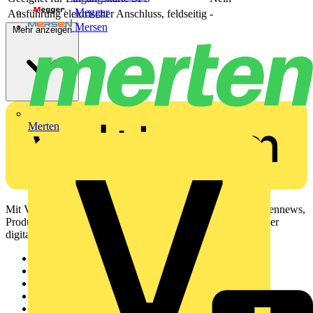
Megger
Ausführung elektrischer Anschluss, feldseitig
-
Mersen
Mehr anzeigen
Merten
Mit Voltimum erhalten Elektrofachkräfte Zugang zu Branchennews,
Produktinformationen, Schulungen und Tools – alles auf einer
digitalen Plattform und Community.
Sitemap
Startseite
News
Akademie
Produktsuche