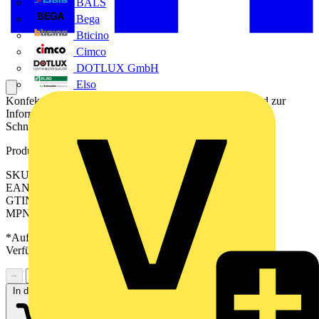
BALS
Bega
Bticino
Cimco
DOTLUX GmbH
Elso
Konfektioniertes Kabel für die elektrische Verbindung und zur
Informationsübertragung zwischen der SPS und einer SPS-
Schnittstelle.
Produktkennzeichen
SKU: 2531070020
EAN: 04032248319367
GTIN: 04032248319367
MPN: PAC-S300-HE20-V4HF-2M
*Auf Anfrage verfügbar - bitte in den Warenkorb legen, um
Verfügbarkeit zu prüfen
−
+
In den Warenkorb