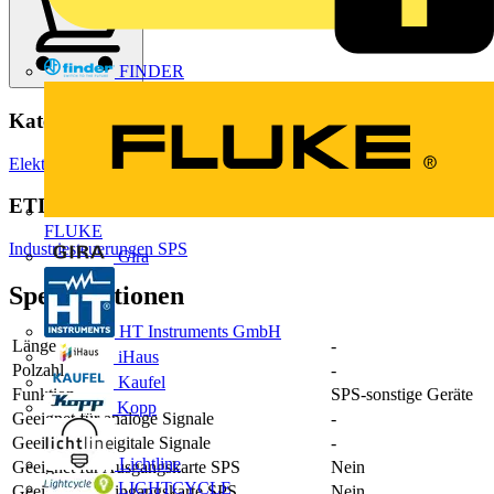
FINDER
Kategorien
Elektrokabel & Leitungen
Spezialkabel
ETIM Group
FLUKE
Industriesteuerungen SPS
Gira
Spezifikationen
HT Instruments GmbH
Länge
-
iHaus
Polzahl
-
Kaufel
Funktion
SPS-sonstige Geräte
Kopp
Geeignet für analoge Signale
-
Geeignet für digitale Signale
-
Lichtline
Geeignet für Ausgangskarte SPS
Nein
LIGHTCYCLE
Geeignet für Eingangskarte SPS
Nein