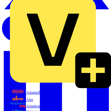
Adaptaflex
Alre
Amphenol FTG