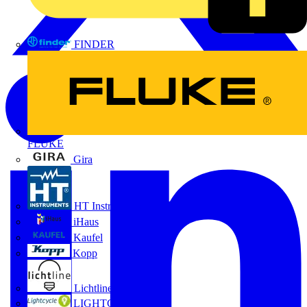
FINDER
FLUKE
Gira
HT Instruments GmbH
iHaus
Kaufel
Kopp
Lichtline
LIGHTCYCLE