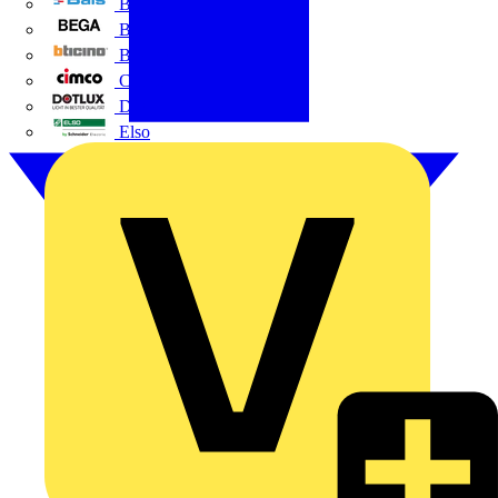
BALS
Bega
Bticino
Cimco
DOTLUX GmbH
Elso