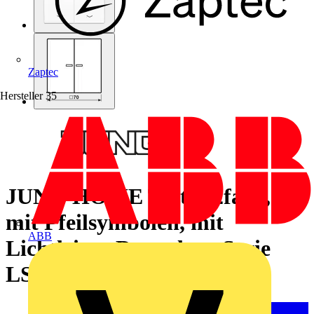
Zaptec
Hersteller
35
JUNG HOME Taster 2fach,
mit Pfeilsymbolen, mit
ABB
Lichtleiter, Duroplast, Serie
LS, alpinweiß