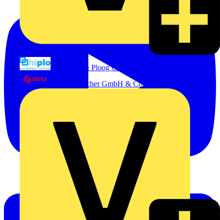
Hillmann & Ploog GmbH & Co. KG
Oskar Böttcher GmbH & Co. KG