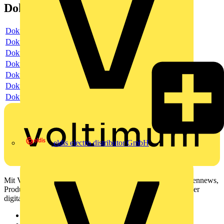
Dokumente
Dokument
Dokument
Dokument
Dokument
Dokument
Dokument
Dokument
eldis electro distributor GmbH
Mit Voltimum erhalten Elektrofachkräfte Zugang zu Branchennews,
Produktinformationen, Schulungen und Tools – alles auf einer
digitalen Plattform und Community.
Sitemap