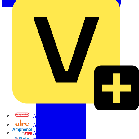
Adaptaflex
Alre
Amphenol FTG