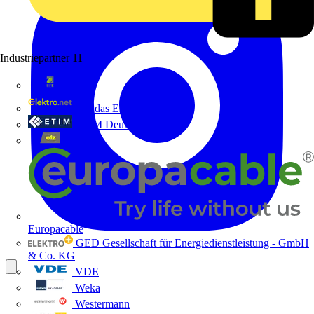
Industriepartner
11
bfe
de - das Elektrohandwerk
ETIM Deutschland eV
etz
Europacable
GED Gesellschaft für Energiedienstleistung - GmbH
& Co. KG
VDE
Weka
Westermann