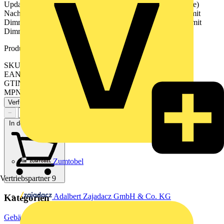
Updates und Terminen finden sie unter jung.group/junghome)
Nachtlichtfunktion mit Zeitraum für Helligkeitsabsenkung, mit
Dimmeinsatz Hotelfunktion (Orientierungslicht statt AUS), mit
Dimmeinsatz
Produktkennzeichen
SKU: BTLS17102PWW
EAN: 4011377201279
GTIN: 4011377201279
MPN: BT LS 17102 P WW
Verfügbar: 1 Händler
−
+
In den Warenkorb
Zumtobel
Vertriebspartner
9
Adalbert Zajadacz GmbH & Co. KG
Kategorien
Gebäudeleittechnik & Automation
Lichtsteuerungssysteme