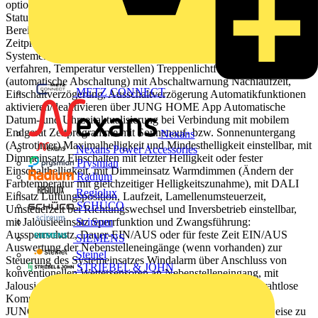
optionalem Nachtmodus Rückmeldung des Lastzustands über
Status-LED Sperren der lokalen Bedienung Einbindung der Last in
Bereiche (Gruppen), Zentralfunktionen und Szenen Bis zu 16
Zeitprogramme steuern die Funktionen des jeweiligen
Systemeinsatzes (Einschalten, Ausschalten, Dimmen, Jalousie
verfahren, Temperatur verstellen) Treppenlichtfunktion
(automatische Abschaltung) mit Abschaltwarnung Nachlaufzeit,
METZ CONNECT
Einschaltverzögerung, Ausschaltverzögerung Automatikfunktionen
aktivieren/deaktivieren über JUNG HOME App Automatische
Datum- und Uhrzeitaktualisierung bei Verbindung mit mobilem
Endgerät Zeitprogramme mit Sonnenauf- bzw. Sonnenuntergang
Nexans
(Astrotimer) Maximalhelligkeit und Mindesthelligkeit einstellbar, mit
Nexans Power Accessories
Dimmeinsatz Einschalten mit letzter Helligkeit oder fester
Prysmian
Einschalthelligkeit, mit Dimmeinsatz Warmdimmen (Ändern der
Radium
Farbtemperatur mit gleichzeitiger Helligkeitszunahme), mit DALI
Regiolux
Einsatz Lüftungsposition, Laufzeit, Lamellenumsteuerzeit,
SCHÜCO
Umsteuerzeit bei Richtungswechsel und Inversbetrieb einstellbar,
mit Jalousieeinsatz Sperrfunktion und Zwangsführung:
Scireum
Aussperrschutz, Dauer-EIN/AUS oder für feste Zeit EIN/AUS
SIEMENS
Auswertung der Nebenstelleneingänge (wenn vorhanden) zur
Steinel
Steuerung des Systemeinsatzes Windalarm über Anschluss von
STRIEBEL & JOHN
konventionellen Wettersensoren an Nebenstelleneingang, mit
Jalousieeinsatz Bluetooth® Mesh für voll verschlüsselte drahtlose
Kommunikation und Repeaterfunktion Updatefähig über
JUNG HOME App Zukünftig per Update verfügbar: (Hinweise zu