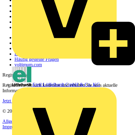
Startseite
News
Akademie
Produktsuche
Partner
Voltimum+
Weitere Links
Über uns
Kontakt
Downloadbereich (PDFs)
Häufig gestellte Fragen
voltimum.com
Registrierung
Emil Löffelhardt GmbH & Co. KG
Registrieren Sie sich kostenlos und erhalten Sie stets aktuelle
Informationen aus der Elektroindustrie.
Jetzt registrieren
© 2002-
2026
Voltimum
Allgemeine Geschäftsbedingungen
Datenschutzerklärung
Impressum