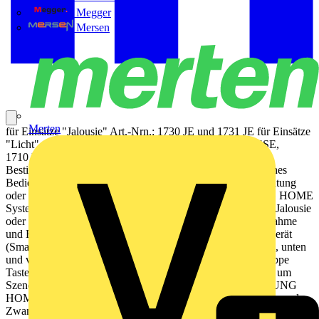
Megger
Mersen
Merten
für Einsätze "Jalousie" Art.-Nrn.: 1730 JE und 1731 JE für Einsätze
"Licht" Art.-Nrn.: 1701 SE, 1701 PSE, 1702 SE, 1704 ESE,
1710 DE, 1711 DE, 1712 DE, 1713 DSTE, 1723 NE
Bestimmungsgemäßer Gebrauch Manuelles und automatisches
Bedienen von z. B. Jalousien, Rollladen, Markisen, Beleuchtung
oder Lüftern Drahtlose Verknüpfung mit Geräten des JUNG HOME
Systems Betrieb mit Systemeinsatz zum Schalten, Dimmen, Jalousie
oder Nebenstelle 3-Draht Produkteigenschaften Inbetriebnahme
und Bedienung über JUNG HOME App mit mobilem Endgerät
(Smartphone oder Tablet) über Bluetooth® Bedienung oben, unten
und vollflächig mit bis zu 2 verknüpften Funktionen pro Wippe
Tasten nutzen zur Steuerung von Bereichen (Gruppen) oder um
Szenen aufzurufen Tasten nutzen, um drahtlos verknüpfte JUNG
HOME Geräte zu bedienen Tasten nutzen, um Sperrfunktion und
Zwangsführung auszulösen Mehrfarbige Statusanzeige mit