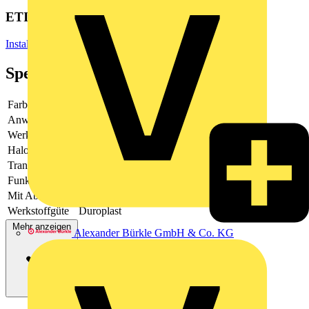
ETIM Group
Installationsschalterprogramme/Steckvorrichtungen
Spezifikationen
Farbe
weiß
Anwendung
steuern elektrischer Verbraucher
Werkstoff
Kunststoff
Halogenfrei
Ja
Transparent
Nein
Funkgesteuert
Ja
Mit Abdeckung
Ja
Werkstoffgüte
Duroplast
Mehr anzeigen
Alexander Bürkle GmbH & Co. KG