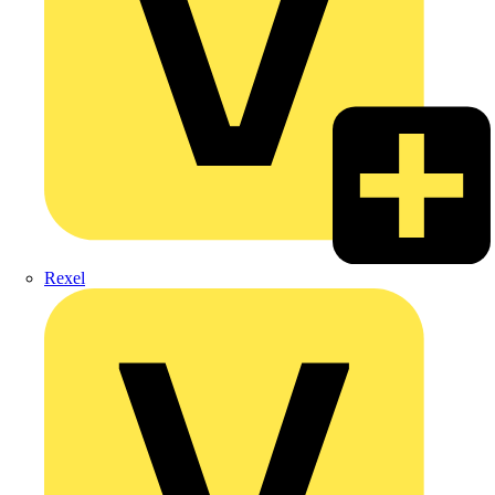
Rexel