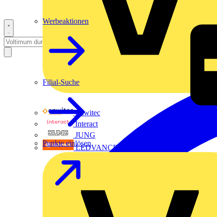
Werbeaktionen
Filial-Suche
Enwitec
Interact
JUNG
Punkte einlösen
LEDVANCE