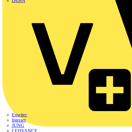
DEHN
Enwitec
Interact
JUNG
LEDVANCE