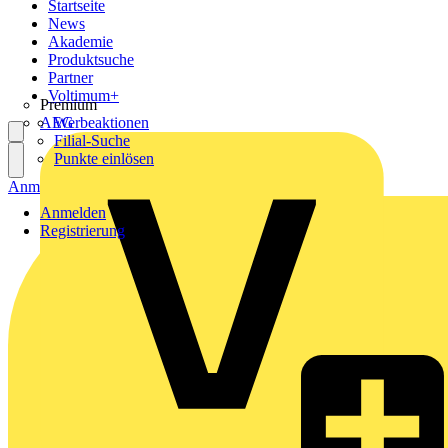
Startseite
News
Akademie
Produktsuche
Partner
Voltimum+
Premium
AEG
Werbeaktionen
Filial-Suche
Punkte einlösen
Anmelden
Registrierung
Anmelden
Registrierung