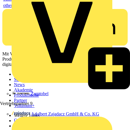
others
Mit Voltimum erhalten Elektrofachkräfte Zugang zu Branchennews,
Produktinformationen, Schulungen und Tools – alles auf einer
digitalen Plattform und Community.
Sitemap
Startseite
News
Akademie
Zumtobel
Produktsuche
Partner
Vertriebspartner
9
Voltimum+
Adalbert Zajadacz GmbH & Co. KG
Weitere Links
Über uns
Kontakt