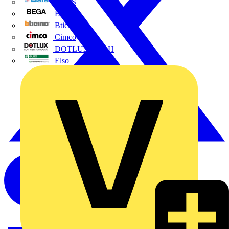
BALS
Bega
Bticino
Cimco
DOTLUX GmbH
Elso