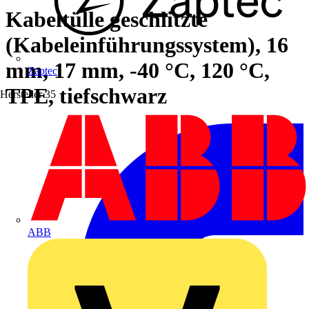
Kabeltülle geschlitzte
(Kabeleinführungssystem), 16
mm, 17 mm, -40 °C, 120 °C,
Zaptec
TPE, tiefschwarz
Hersteller
35
ABB