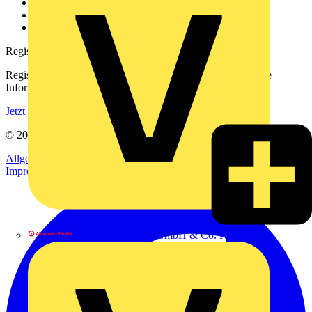
Downloadbereich (PDFs)
Häufig gestellte Fragen
voltimum.com
Registrierung
Registrieren Sie sich kostenlos und erhalten Sie stets aktuelle
Informationen aus der Elektroindustrie.
Jetzt registrieren
© 2002-
2026
Voltimum
Allgemeine Geschäftsbedingungen
Datenschutzerklärung
Impressum
Alexander Bürkle GmbH & Co. KG