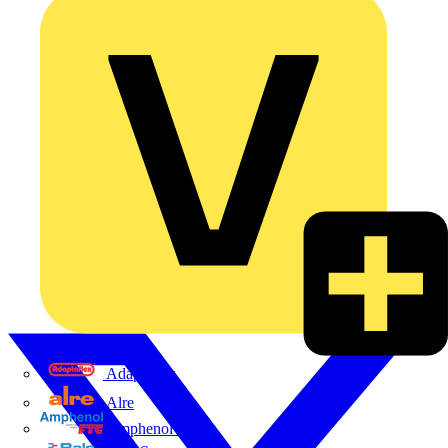
Adaptaflex
Alre
Amphenol FTG