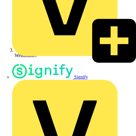
Weidmüller
Signify