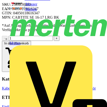
Megger
SKU: 2583850000
EAN: 04050118616347
Mersen
GTIN: 04050118616347
MPN: CABTITE SE 16-17 LRG BK
*Auf Anfrage verfügbar - bitte in den Warenkorb legen, um
Verfügbarkeit zu prüfen
−
+
Merten
In den Warenkorb
Kategorien
Kabelführungssysteme
Kabelpritsche
Kabelpritschen-Zubehör
ETIM Group
Einführungssysteme für Kabel/Leitungen