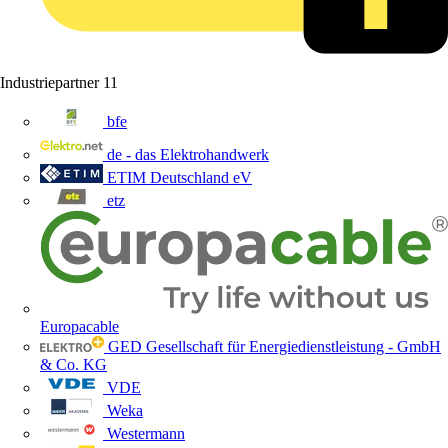
Industriepartner
11
bfe
de - das Elektrohandwerk
ETIM Deutschland eV
etz
Europacable
GED Gesellschaft für Energiedienstleistung - GmbH
& Co. KG
VDE
Weka
Westermann