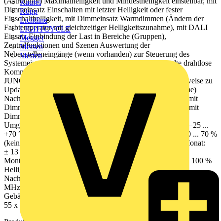
(Astrotimer) Maximalhelligkeit und Mindesthelligkeit einstellbar, mit
Kaufel
Dimmeinsatz Einschalten mit letzter Helligkeit oder fester
Kopp
Einschalthelligkeit, mit Dimmeinsatz Warmdimmen (Ändern der
Lichtline
Farbtemperatur mit gleichzeitiger Helligkeitszunahme), mit DALI
LIGHTCYCLE
Einsatz Einbindung der Last in Bereiche (Gruppen),
Megger
Zentralfunktionen und Szenen Auswertung der
Mersen
Nebenstelleneingänge (wenn vorhanden) zur Steuerung des
Merten
Systemeinsatzes Bluetooth® Mesh für voll verschlüsselte drahtlose
Kommunikation und Repeaterfunktion Updatefähig über
JUNG HOME App Zukünftig per Update verfügbar: (Hinweise zu
Updates und Terminen finden sie unter jung.group/junghome)
Nachtlichtfunktion mit Zeitraum für Helligkeitsabsenkung, mit
Dimmeinsatz Hotelfunktion (Orientierungslicht statt AUS), mit
Dimmeinsatz Aufrufen einer Szene durch Bewegung
Umgebungstemperatur: −5 ... +45 °C Transporttemperatur: −25 ...
+70 °C Lagertemperatur: −5 ... +45 °C Relative Feuchte: 20 ... 70 %
(keine Betauung) Schutzgrad: IP20 Ganggenauigkeit pro Monat:
± 13 s Gangreserve: mind. 4 h Erfassungswinkel: 180°
Montagehöhe: 1,10 / 2,20 m Empfindlichkeit: 0, 25, 50, 75, 100 %
Helligkeitseinstellung: ca. 5 ... 1.000 lx (und Tagbetrieb)
Nachlaufzeit: ca. 1 s ... 240 min Funkfrequenz: 2402,0 ... 2480,0
MHz Sendeleistung: max. 10 mW (Klasse 1.5) Sendereichweite in
Gebäuden: ca. 30 m Material: Thermoplast lackiert Maße (B x H):
55 x 55 mm