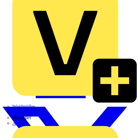
Weidmüller
Zaptec
Hersteller
ABB