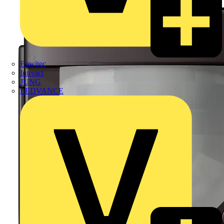
Enwitec
Interact
JUNG
LEDVANCE