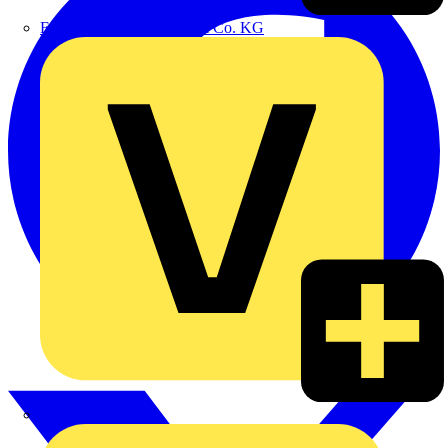
Emil Löffelhardt GmbH & Co. KG
Hardy Schmitz