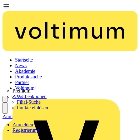
Startseite
News
Akademie
Produktsuche
Partner
Voltimum+
Premium
AEG
Werbeaktionen
Filial-Suche
Punkte einlösen
Anmelden
Registrierung
Anmelden
Registrierung