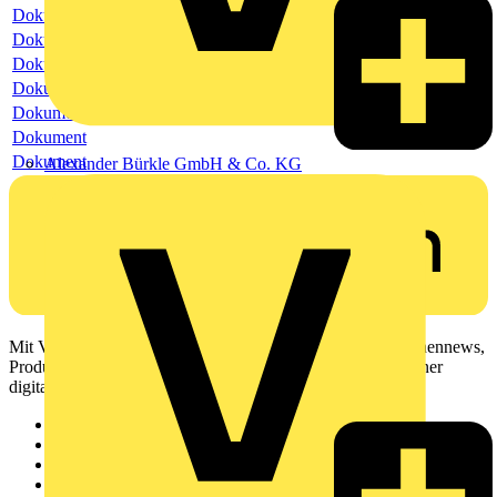
Dokument
Dokument
Dokument
Dokument
Dokument
Dokument
Dokument
Alexander Bürkle GmbH & Co. KG
Mit Voltimum erhalten Elektrofachkräfte Zugang zu Branchennews,
Produktinformationen, Schulungen und Tools – alles auf einer
digitalen Plattform und Community.
Sitemap
Startseite
News
Akademie