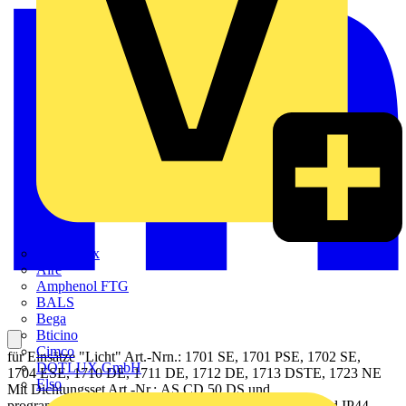
Adaptaflex
Alre
Amphenol FTG
BALS
Bega
Bticino
Cimco
für Einsätze "Licht" Art.-Nrn.: 1701 SE, 1701 PSE, 1702 SE,
DOTLUX GmbH
1704 ESE, 1710 DE, 1711 DE, 1712 DE, 1713 DSTE, 1723 NE
Elso
Mit Dichtungsset Art.-Nr.: AS CD 50 DS und
programmspezifischen "IP44-Rahmen" ist der Schutzgrad IP44