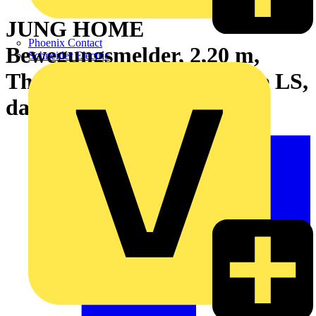
JUNG HOME
Phoenix Contact
Bewegungsmelder, 2,20 m,
Schneider Electric
Thermoplast lackiert, Serie LS,
dark