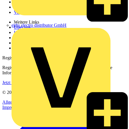
Produktsuche
Partner
Voltimum+
Weitere Links
eldis electro distributor GmbH
Über uns
Kontakt
Downloadbereich (PDFs)
Häufig gestellte Fragen
voltimum.com
Registrierung
Registrieren Sie sich kostenlos und erhalten Sie stets aktuelle
Informationen aus der Elektroindustrie.
Jetzt registrieren
© 2002-
2026
Voltimum
Allgemeine Geschäftsbedingungen
Datenschutzerklärung
Impressum