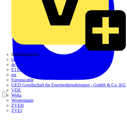
Industriepartner
bfe
de - das Elektrohandwerk
ETIM Deutschland eV
etz
Europacable
GED Gesellschaft für Energiedienstleistung - GmbH & Co. KG
VDE
Weka
Westermann
ZVEH
ZVEI