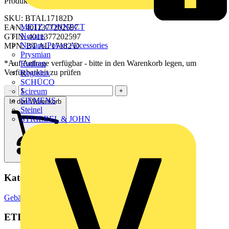
Produktkennzeichen
SKU: BTAL17182D
METZ CONNECT
EAN: 4011377202597
Nexans
GTIN: 4011377202597
Nexans Power Accessories
MPN: BT AL 17182 D
Prysmian
*Auf Anfrage verfügbar - bitte in den Warenkorb legen, um
Radium
Verfügbarkeit zu prüfen
Regiolux
SCHÜCO
Scireum
−
+
SIEMENS
In den Warenkorb
Steinel
STRIEBEL & JOHN
Kategorien
Gebäudeleittechnik & Automation
Lichtsteuerungssysteme
ETIM Group