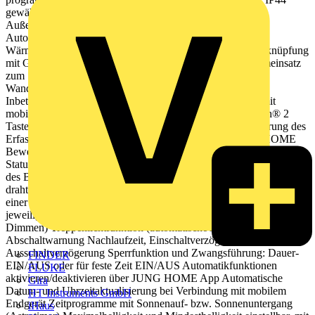
gewährleistet. IP44-Installation in Innenräumen und im
Außenbereich zulässig Bestimmungsgemäßer Gebrauch
Automatisches Schalten von Beleuchtung, abhängig von
Wärmebewegung und Umgebungshelligkeit Drahtlose Verknüpfung
mit Geräten des JUNG HOME Systems Betrieb mit Systemeinsatz
zum Schalten oder Dimmen oder Nebenstelle 3-Draht
Wandmontage auf Systemeinsatz Produkteigenschaften
Inbetriebnahme und Bedienung über JUNG HOME App mit
mobilem Endgerät (Smartphone oder Tablet) über Bluetooth® 2
Tasten für Dauer-EIN/AUS oder Automatikbetrieb Erweiterung des
Erfassungsbereiches durch Kombination mehrerer JUNG HOME
Bewegungsmelder oder über Nebenstelleneingang Mehrfarbige
Statusanzeige Sperren der lokalen Bedienung Freie Verknüpfung
des Bewegungssensors mit Lastausgang im Systemeinsatz oder
drahtlos mit weiteren JUNG HOME Geräten oder zum Aufrufen
einer Szene Bis zu 16 Zeitprogramme steuern die Funktionen des
jeweiligen Systemeinsatzes (Einschalten, Ausschalten oder
Dimmen) Treppenlichtfunktion (automatische Abschaltung) mit
Abschaltwarnung Nachlaufzeit, Einschaltverzögerung,
Ausschaltverzögerung Sperrfunktion und Zwangsführung: Dauer-
FINDER
EIN/AUS oder für feste Zeit EIN/AUS Automatikfunktionen
FLUKE
aktivieren/deaktivieren über JUNG HOME App Automatische
Gira
Datum- und Uhrzeitaktualisierung bei Verbindung mit mobilem
HT Instruments GmbH
Endgerät Zeitprogramme mit Sonnenauf- bzw. Sonnenuntergang
iHaus