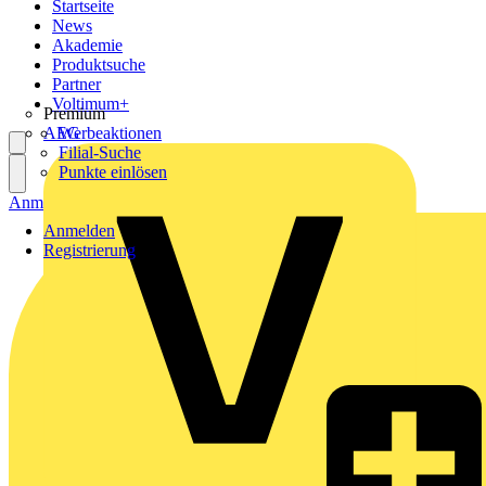
Startseite
News
Akademie
Produktsuche
Partner
Voltimum+
Premium
AEG
Werbeaktionen
Filial-Suche
Punkte einlösen
Anmelden
Registrierung
Anmelden
Registrierung