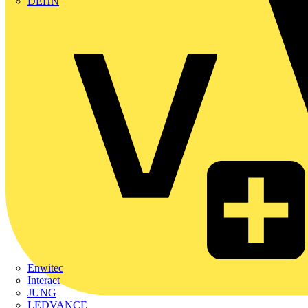
DEHN
Enwitec
Interact
JUNG
LEDVANCE