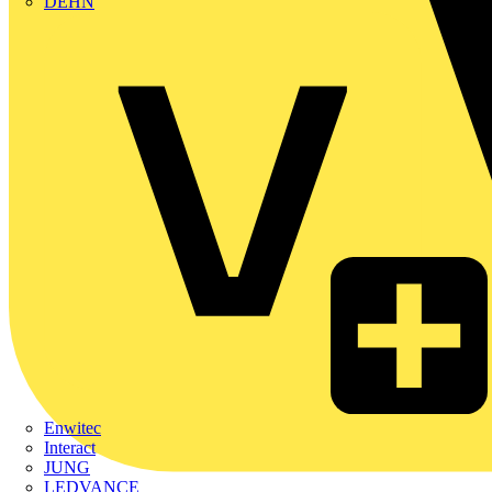
DEHN
Enwitec
Interact
JUNG
LEDVANCE