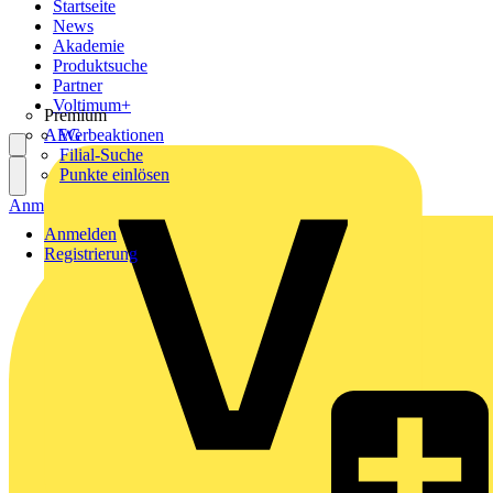
Startseite
News
Akademie
Produktsuche
Partner
Voltimum+
Premium
AEG
Werbeaktionen
Filial-Suche
Punkte einlösen
Anmelden
Registrierung
Anmelden
Registrierung