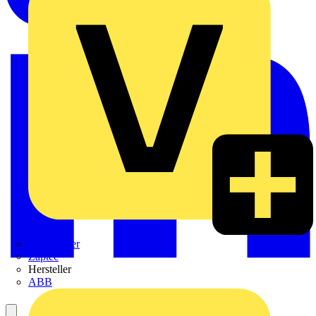
Weidmüller
Zaptec
Hersteller
ABB