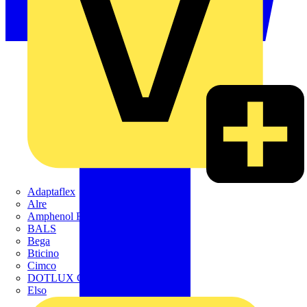
Adaptaflex
Alre
Amphenol FTG
BALS
Bega
Bticino
Cimco
DOTLUX GmbH
Elso