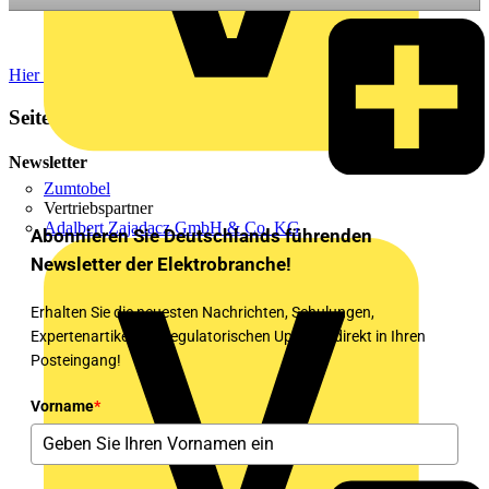
Hier finden Sie die Präsentation.
Seitenleiste
Newsletter
Zumtobel
Vertriebspartner
Adalbert Zajadacz GmbH & Co. KG
Abonnieren Sie Deutschlands führenden
Newsletter der Elektrobranche!
Erhalten Sie die neuesten Nachrichten, Schulungen,
Expertenartikel und regulatorischen Updates direkt in Ihren
Posteingang!
Vorname
*