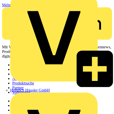
Mehr lesen
Mit Voltimum erhalten Elektrofachkräfte Zugang zu Branchennews,
Produktinformationen, Schulungen und Tools – alles auf einer
digitalen Plattform und Community.
Sitemap
Startseite
News
Akademie
Produktsuche
Partner
Heinrich Häusler GmbH
Voltimum+
Weitere Links
Über uns
Kontakt