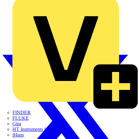
FINDER
FLUKE
Gira
HT Instruments GmbH
iHaus