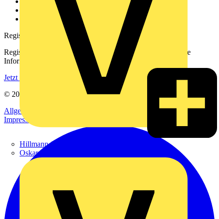
Downloadbereich (PDFs)
Häufig gestellte Fragen
voltimum.com
Registrierung
Registrieren Sie sich kostenlos und erhalten Sie stets aktuelle
Informationen aus der Elektroindustrie.
Jetzt registrieren
© 2002-
2026
Voltimum
Allgemeine Geschäftsbedingungen
Datenschutzerklärung
Impressum
Hillmann & Ploog GmbH & Co. KG
Oskar Böttcher GmbH & Co. KG