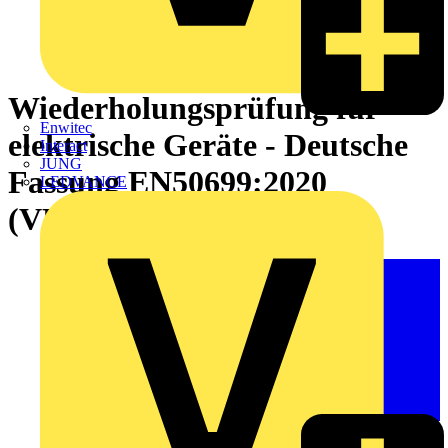
Wiederholungsprüfung für
Enwitec
elektrische Geräte - Deutsche
Interact
JUNG
Fassung EN50699:2020
LEDVANCE
(VDE0702)