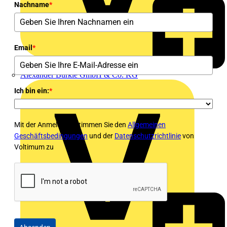
Nachname
*
Email
*
Alexander Bürkle GmbH & Co. KG
Ich bin ein:
*
Mit der Anmeldung stimmen Sie den
Allgemeinen
Geschäftsbedingungen
und der
Datenschutzrichtlinie
von
Voltimum zu