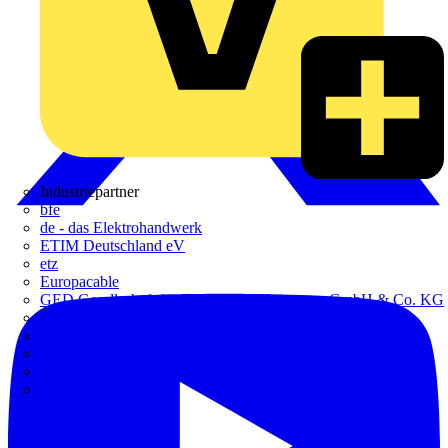
Industriepartner
bfe
de - das Elektrohandwerk
ETIM Deutschland eV
etz
Europacable
GED Gesellschaft für Energiedienstleistung - GmbH & Co. KG
VDE
Weka
Westermann
ZVEH
ZVEI