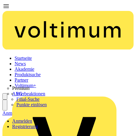
Startseite
News
Akademie
Produktsuche
Partner
Voltimum+
Premium
AEG
Werbeaktionen
Filial-Suche
Punkte einlösen
Anmelden
Registrierung
Anmelden
Registrierung