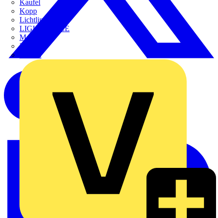
Kaufel
Kopp
Lichtline
LIGHTCYCLE
Megger
Mersen
Merten