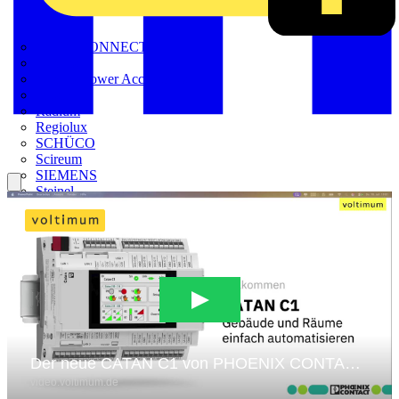
METZ CONNECT
Nexans
Nexans Power Accessories
Prysmian
Radium
Regiolux
SCHÜCO
Scireum
SIEMENS
Steinel
STRIEBEL & JOHN