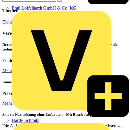
Emil Löffelhardt GmbH & Co. KG
Themen
Elektroinstallation
Mess- und Prüftechnik
Verwandte Inhalte
Der neue CATAN C1 von PHOENIX CONTACT – das Highlight für die
Gebäudesteuerung
Entdecken Sie die Zukunft der smarten Gebäudetechnik!
Mehr lesen
Immer das richtige Bild | Kameras richtig vernetzen
Praxisnahe Lösungen für die optimale Netzwerkverkabelung von...
Mehr lesen
Smarte Nachrüstung ohne Umbauten – Mit Busch-Jaeger renovieren
Hardy Schmitz
Die Anforderungen an moderne Elektroinstallationen wachsen –...