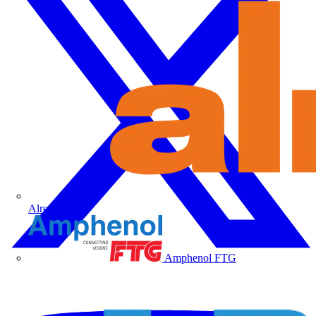
Alre
Amphenol FTG