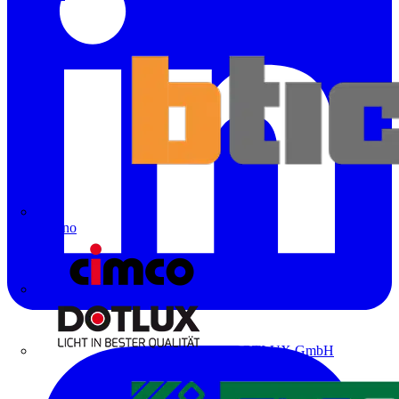
Bticino
Cimco
DOTLUX GmbH