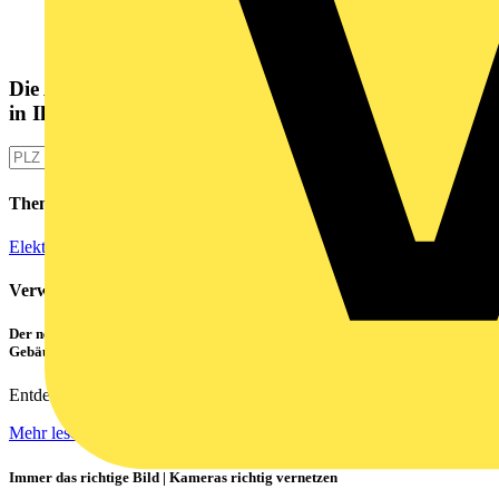
Die Altlampen Sammelstelle
in Ihrer Nähe
Themen
Elektroinstallation
Mess- und Prüftechnik
Verwandte Inhalte
Der neue CATAN C1 von PHOENIX CONTACT – das Highlight für die
Gebäudesteuerung
Entdecken Sie die Zukunft der smarten Gebäudetechnik!
Mehr lesen
Immer das richtige Bild | Kameras richtig vernetzen