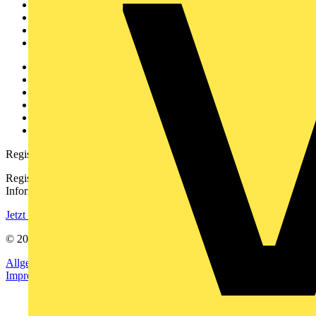
Akademie
Produktsuche
Partner
Voltimum+
Weitere Links
Über uns
Kontakt
Downloadbereich (PDFs)
Häufig gestellte Fragen
voltimum.com
Registrierung
Registrieren Sie sich kostenlos und erhalten Sie stets aktuelle
Informationen aus der Elektroindustrie.
Jetzt registrieren
© 2002-
2026
Voltimum
Allgemeine Geschäftsbedingungen
Datenschutzerklärung
Impressum