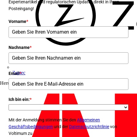
Expertenartikel und regulatorischen Updates direkt in Ihren
Posteingang!
Vorname
*
Nachname
*
Zaptec
Email
*
Hersteller
35
Ich bin ein:
*
Mit der Anmeldung stimmen Sie den
Allgemeinen
Geschäftsbedingungen
und der
Datenschutzrichtlinie
von
Voltimum zu