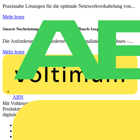
Praxisnahe Lösungen für die optimale Netzwerkverkabelung von...
Mehr lesen
Smarte Nachrüstung ohne Umbauten – Mit Busch-Jaeger renovieren
Die Anforderungen an moderne Elektroinstallationen wachsen –...
Mehr lesen
ABN
Mit Voltimum erhalten Elektrofachkräfte Zugang zu Branchennews,
Produktinformationen, Schulungen und Tools – alles auf einer
digitalen Plattform und Community.
Sitemap
Startseite
News