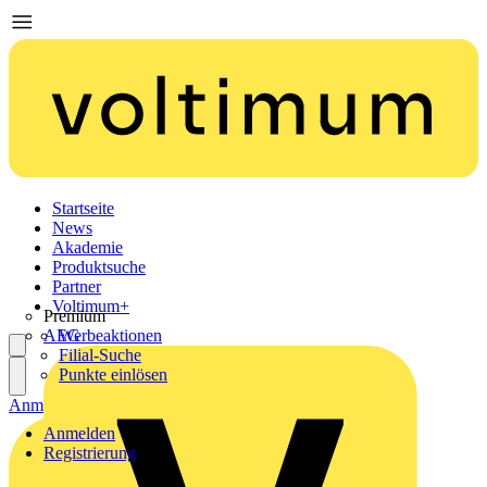
Startseite
News
Akademie
Produktsuche
Partner
Voltimum+
Premium
AEG
Werbeaktionen
Filial-Suche
Punkte einlösen
Anmelden
Registrierung
Anmelden
Registrierung