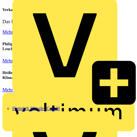
Verkabelung von Rechenzentren
Das Rechenzentrum ist das Herzstück eines jeden...
Mehr lesen
Philips CorePro LED-Röhren: Der preiswerte 1:1 Ersatz für
Leuchtstoffröhren
Mehr lesen
Heiße Sommer, kühle Köpfe: Verbraucher setzen immer mehr auf
Klimageräte und Ventilatoren
Mehr lesen
Heinrich Häusler GmbH