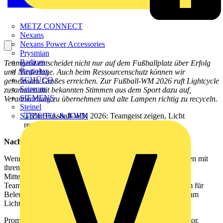
METZ CONNECT
Nexans
Nexans Power Accessories
Prysmian
Radium
Teamgeist entscheidet nicht nur auf dem Fußballplatz über Erfolg
Regiolux
und Niederlage. Auch beim Ressourcenschutz können wir
SCHÜCO
gemeinsam Großes erreichen. Zur Fußball-WM 2026 ruft Lightcycle
Scireum
zusammen mit bekannten Stimmen aus dem Sport dazu auf,
SIEMENS
Verantwortung zu übernehmen und alte Lampen richtig zu recyceln.
Steinel
STRIEBEL & JOHN
Nachhaltiges Handeln ist Mannschaftssache
Wenn bei der Fußball-Weltmeisterschaft Millionen Menschen mit
ihren Teams mitfiebern, steht ein Gedanke besonders im
Mittelpunkt: Gemeinsam erreicht man mehr. Genau diesen
Teamgeist greift Deutschlands führendes Rücknahmesystem für
Beleuchtung, Lightcycle, mit seiner Aufklärungsinitiative zum
Licht-Recycling auf.
Prominente Persönlichkeiten aus der Sportwelt machen es vor.