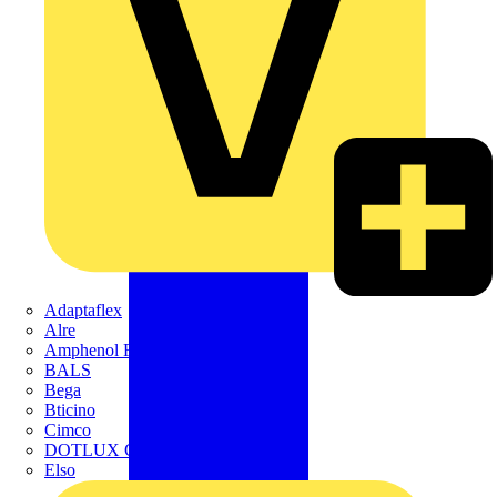
Adaptaflex
Alre
Amphenol FTG
BALS
Bega
Bticino
Cimco
DOTLUX GmbH
Elso