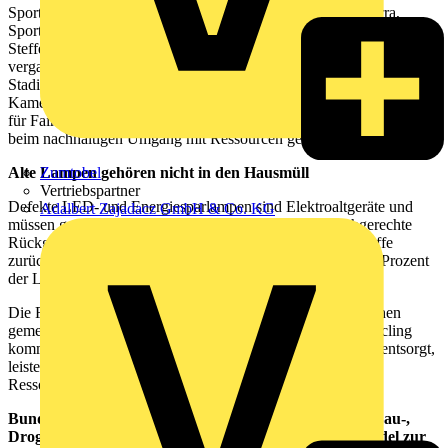
Sportjournalistin Laura Wontorra und ihr Vater Jörg Wontorra,
Sportmoderator Jochen Breyer, Doppel-Olympiasiegerin Britta
Steffen sowie Olympiasieger Fabian Hambüchen haben sich in den
vergangenen Jahren für die Lightcycle-Initiative engagiert. Ob im
Stadion, in der Schwimmhalle, in der Turnarena oder vor der
Kamera: Die Lightcycle-Botschafterinnen und Botschafter stehen
für Fairness, Verantwortung und Zusammenhalt. Werte, die auch
beim nachhaltigen Umgang mit Ressourcen gefragt sind.
Zumtobel
Alte Lampen gehören nicht in den Hausmüll
Vertriebspartner
Defekte LED- und Energiesparlampen sind Elektroaltgeräte und
Adalbert Zajadacz GmbH & Co. KG
müssen getrennt gesammelt werden. Nur durch die fachgerechte
Rückgabe an einer Sammelstelle können wertvolle Rohstoffe
zurückgewonnen und wiederverwendet werden. Bis zu 90 Prozent
der Lampenbestandteile lassen sich recyceln.
Die Fußball-WM macht vor, was möglich ist, wenn Menschen
gemeinsam auf ein Ziel hinarbeiten. Auch beim Licht-Recycling
kommt es auf jeden Einzelnen an. Wer alte Lampen richtig entsorgt,
leistet einen einfachen, aber wichtigen Beitrag zum
Ressourcenschutz.
Bundesweit stehen mehrere tausend Sammelstellen in Bau-,
Drogerie- und Supermärkten sowie im Elektrofachhandel zur