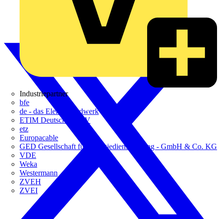
Industriepartner
bfe
de - das Elektrohandwerk
ETIM Deutschland eV
etz
Europacable
GED Gesellschaft für Energiedienstleistung - GmbH & Co. KG
VDE
Weka
Westermann
ZVEH
ZVEI