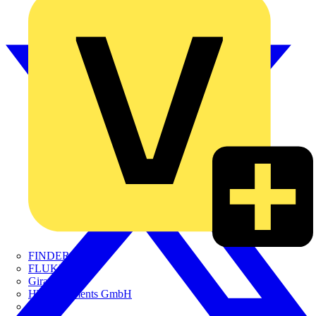
FINDER
FLUKE
Gira
HT Instruments GmbH
iHaus