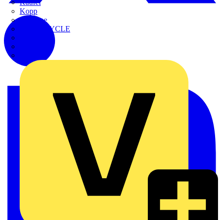
Kaufel
Kopp
Lichtline
LIGHTCYCLE
Megger
Mersen
Merten