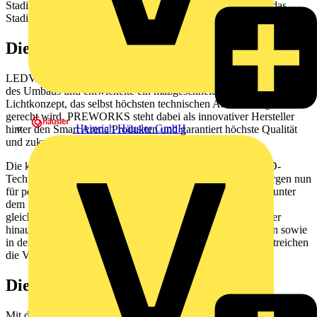
Stadionbeleuchtung termingerecht realisiert werden, sodass das
Stadion nun in jeder Hinsicht perfekt ausgeleuchtet ist.
Die Lösung
LEDVANCE übernahm die vollständige Planung und Umsetzung
des Umbaus und entwickelte ein maßgeschneidertes LED-
Lichtkonzept, das selbst höchsten technischen Anforderungen
gerecht wird. PREWORKS steht dabei als innovativer Hersteller
Heinrich Häusler GmbH
hinter den Smart Arena Produkten und garantiert höchste Qualität
und zukunftsweisende Lösungen.
Die komplette Beleuchtung wurde somit auf modernste LED-
Technologie umgestellt: 264 FL Arena Quattro-Leuchten sorgen nun
für perfekte Ausleuchtung, 140 an den Flutlichtmasten, 124 unter
dem Stadiondach. Erst die Summe der Leuchten garantieren
gleichmäßige Lichtverteilung für brillante TV-Bilder. Darüber
hinaus setzen die grünen LED-Einzelleuchten an den Masten sowie
in der Umfeldbeleuchtung emotionale Highlights und unterstreichen
die Vereinsidentität des SV Werder Bremen.
Die Vorteile
Mit der neuen LED-Beleuchtung im Weserstadion setzt