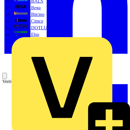
BALS
Bega
Bticino
Cimco
DOTLUX GmbH
Elso
Veröffentlicht: 27. Mai 2026
Kategorie: News