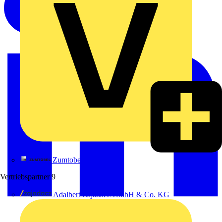
Zumtobel
Vertriebspartner
9
Adalbert Zajadacz GmbH & Co. KG