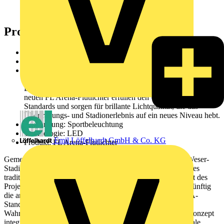
Vergangenheit an, was Anwohner und die Umwelt
gleichermaßen entlastet
Projektinfo:
Weserstadion, Bremen, Deutschland
Kunde: Werder Bremen GmbH
Projekt: Gemeinsam mit dem SV Werder Bremen und der
Bremer Weserstadion GmbH hat LEDVANCE die
Beleuchtung des traditionsreichen Stadions modernisiert. Die
neuen FL Arena-Flutlichter erfüllen den UEFA Eliteklasse-A-
Standards und sorgen für brillante Lichtqualität, die das
Übertragungs- und Stadionerlebnis auf ein neues Niveau hebt.
Anwendung: Sportbeleuchtung
Technologie: LED
Emil Löffelhardt GmbH & Co. KG
Produkt: FL Arena-Flutlichter
Gemeinsam mit dem SV Werder Bremen und der Bremer Weser-
Stadion GmbH (BWS) hat LEDVANCE die Beleuchtung des
traditionsreichen Weserstadions modernisiert. Im Mittelpunkt des
Projekts steht eine hochmoderne LED-Flutlichtanlage, die künftig
die anspruchsvollen Anforderungen des UEFA Eliteklasse-A-
Standards erfüllt. Die ikonischen Flutlichtmasten bleiben als
Wahrzeichen erhalten und wurden clever in das neue Lichtkonzept
integriert. Diese neue Beleuchtung sorgt nicht nur für optimale