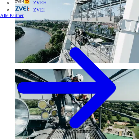
ZVEH
ZVEI
Alle Partner