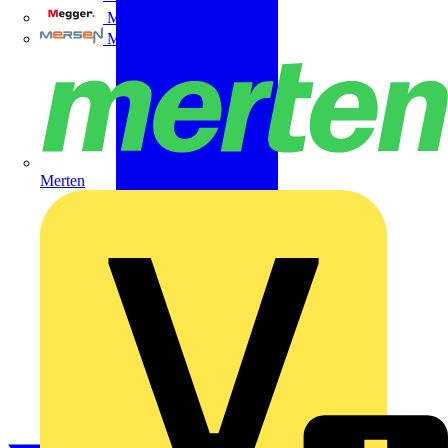
Megger
Mersen
Merten