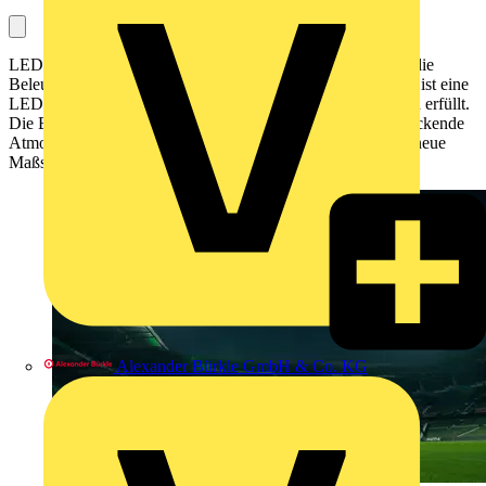
LEDVANCE hat gemeinsam mit dem SV Werder Bremen die
Beleuchtung des Weserstadion modernisiert. Das Herzstück ist eine
LED-Flutlichtanlage, die den UEFA-Eliteklasse-A-Standard erfüllt.
Die Beleuchtung sorgt für optimale Sicht und eine beeindruckende
Atmosphäre. Damit ist das Stadion zukunftsfähig und setzt neue
Maßstäbe bei Lichtqualität und Energieeffizienz.
Alexander Bürkle GmbH & Co. KG