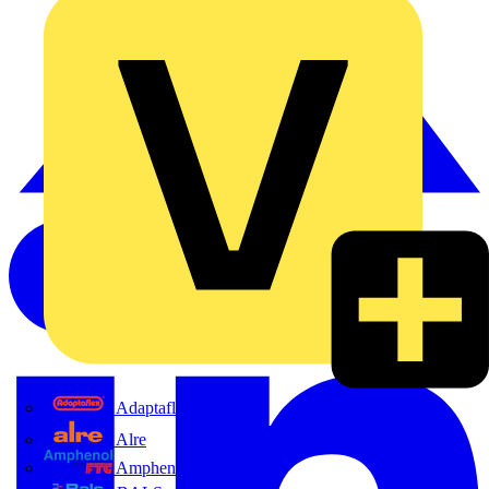
Adaptaflex
Alre
Amphenol FTG