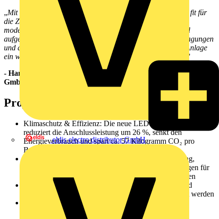
„
Mit der neuen Flutlichtanlage haben wir das Weserstadion fit für
die Zukunft gemacht. Wir können unseren Fans künftig ein
modernes Stadionerlebnis bieten und sind als Verein optimal
aufgestellt, um allen Anforderungen der Bundesliga-Übertragungen
und darüber hinaus gerecht zu werden. Gleichzeitig ist die Anlage
ein wichtiger Baustein unserer Dekarbonisierungsstrategie
."
- Hans-Jörg Otto, Geschäftsführer der Bremer Weser-Stadion
GmbH
Projektvorteile:
Klimaschutz & Effizienz: Die neue LED-Beleuchtung
reduziert die Anschlussleistung um 26 %, senkt den
eldis electro distributor GmbH
Energieverbrauch und spart ca. 57 Kilogramm CO₂ pro
Betriebsstunde
Perfektes Stadionerlebnis: Gleichmäßige Ausleuchtung,
brillante Farbwiedergabe und flickerfreier Betrieb sorgen für
optimale Bedingungen für Fans und TV-Übertragungen
Minimaler Wartungsaufwand: Die LED-Leuchten sind
wartungsfrei und müssen nur alle zwei Jahre gereinigt werden
Komfort für Anwohner & Umgebung: Dank präziser
Lichtlenkung gehören störende Lichtemissionen der