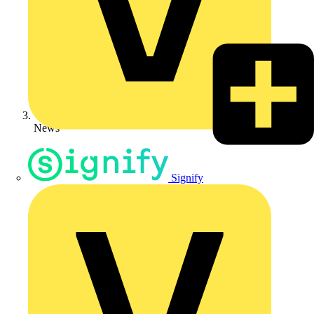
News
Signify