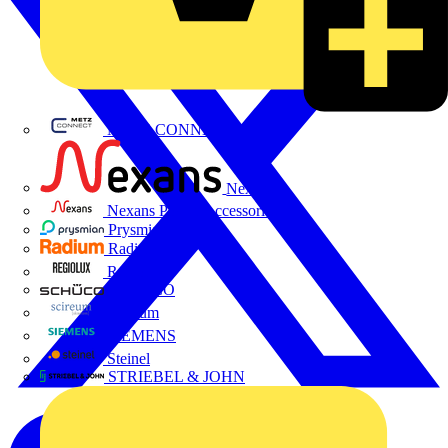
METZ CONNECT
Nexans
Nexans Power Accessories
Prysmian
Radium
Regiolux
SCHÜCO
Scireum
SIEMENS
Steinel
STRIEBEL & JOHN