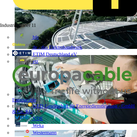
Industriepartner
11
bfe
de - das Elektrohandwerk
ETIM Deutschland eV
etz
Europacable
GED Gesellschaft für Energiedienstleistung - GmbH
& Co. KG
VDE
Weka
Westermann