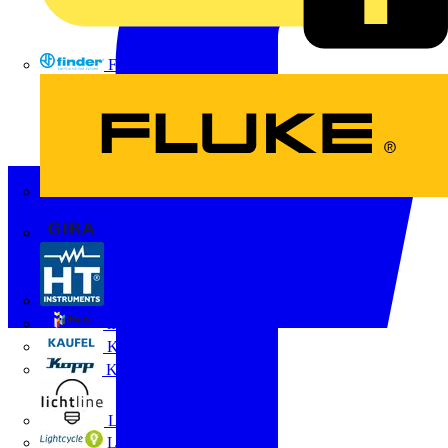
FINDER
FLUKE
Gira
HT Instruments GmbH
iHaus
Kaufel
Kopp
Lichtline
LIGHTCYCLE