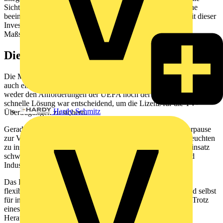
Sichtverhältnisse auf dem Spielfeld, sondern schafft auch eine
beeindruckende Atmosphäre für Spieler*innen und Fans. Mit dieser
Investition ist das Stadion fit für die Zukunft und setzt neue
Maßstäbe in puncto Lichtqualität und Energieeffizienz.
Die Herausforderung
Die Modernisierung war nicht nur eine Frage der Technik, sondern
auch ein Wettlauf gegen die Zeit, da die bisherige Beleuchtung
weder den Anforderungen der UEFA noch der DFL entsprach. Eine
schnelle Lösung war entscheidend, um die Lizenz für die TV-
Hardy Schmitz
Übertragungen zu sichern.
Gerade einmal sechs Wochen standen aufgrund der Sommerpause
zur Verfügung, um 264 leistungsstarke FL Arena-Quattro-Leuchten
zu installieren. Der empfindliche Hybridrasen machte den Einsatz
schwerer Fahrzeuge unmöglich, sodass Schwerlastkräne und
Industriekletterer zum Einsatz kamen.
Das Ergebnis ist ein präzise abgestimmtes Lichtkonzept mit
flexiblen Leuchten, das höchste Qualitätsstandrads erfüllt und selbst
für internationale Wettbewerbe ideale Bedingungen schafft. Trotz
eines sportlichen Zeitplans und komplexer logistischer
Herausforderungen konnte die Modernisierung der