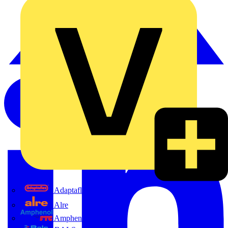
Adaptaflex
Alre
Amphenol FTG