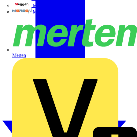
Megger
Mersen
Merten