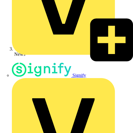
News
Signify