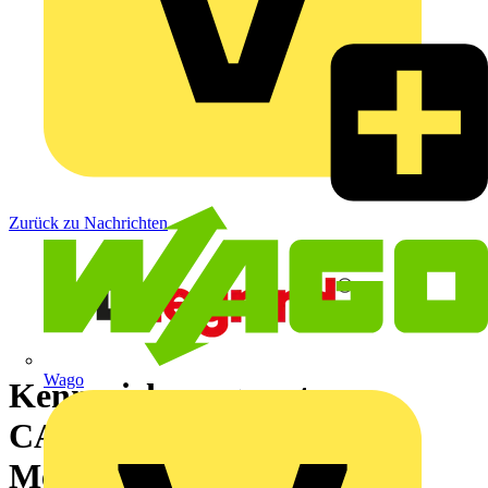
Zurück zu Nachrichten
Wago
Kennzeichnungssysteme
CAB3™, Duplix™ und
Memocab™