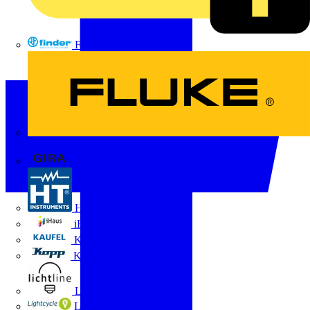
FINDER
FLUKE
Gira
HT Instruments GmbH
iHaus
Kaufel
Kopp
Lichtline
LIGHTCYCLE