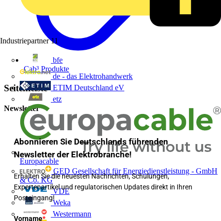
Industriepartner
11
bfe
Cab³ Produkte
de - das Elektrohandwerk
Seitenleiste
ETIM Deutschland eV
etz
Newsletter
Abonnieren Sie Deutschlands führenden
Newsletter der Elektrobranche!
Europacable
GED Gesellschaft für Energiedienstleistung - GmbH
Erhalten Sie die neuesten Nachrichten, Schulungen,
& Co. KG
Expertenartikel und regulatorischen Updates direkt in Ihren
VDE
Posteingang!
Weka
Westermann
Vorname
*