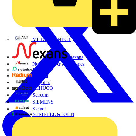
METZ CONNECT
Nexans
Nexans Power Accessories
Prysmian
Radium
Regiolux
SCHÜCO
Scireum
SIEMENS
Steinel
STRIEBEL & JOHN