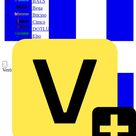
BALS
Bega
Bticino
Cimco
DOTLUX GmbH
Elso
Veröffentlicht: 19. April 2005
Kategorie: News