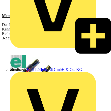
Memocab™
Das Memocab™ Kennzeichnungssystem geeignet zur
Kennzeichnung von Einzeladern und von Viking™ 3
Reihenklemmen mit Best.Nr. 394 02/03 in Verbindung mit Viking™
3-Zeichenhalter
Emil Löffelhardt GmbH & Co. KG