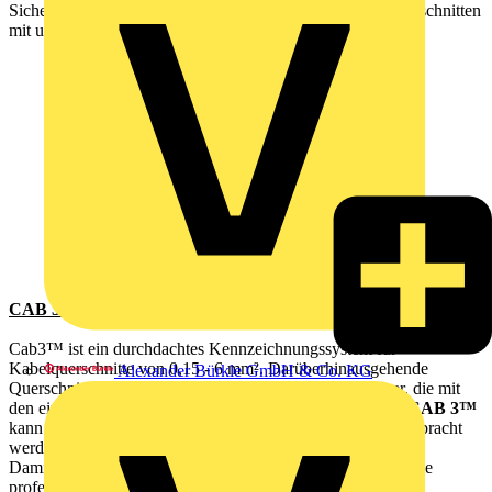
Sichere Kennzeichnung von kleinen und großen Leiterquerschnitten
mit unterschiedlichen Kennzeichnungssystemen
CAB 3™
Cab3™ ist ein durchdachtes Kennzeichnungssystem für
Kabelquerschnitte von 0,15 - 6 mm². Darüberhinausgehende
Alexander Bürkle GmbH & Co. KG
Querschnitte bis zu 35 mm² werden mittels Zeichenträger, die mit
den einzelnen Zeichen bestückt werden, gekennzeichnet.
CAB 3™
kann selbst nach erfolgter Verdrahtung auf dem Kabel angebracht
werden.
Damit ist
CAB 3™
ein besonders flexibles Hilfsmittel für die
professionelle Kennzeichnung.