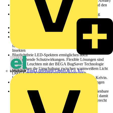
Wohngebiete, innerstädtische oder industriell genutzte Areale)
Das Farbspektrum sollte an die jeweilige Jahreszeit und den
Naturraum angepasst werden
Blendung, auftretendes Streulicht und Lichtabstrahlung
seitlich und oberhalb der Leuchten sind möglichst zu
vermeiden, um den dunklen Nachthimmel zu erhalten
Licht nur dorthin lenken, wo es benötigt wird
Licht nicht heller als notwendig einsetzen
Wärmere LED-Lichtfarben verwenden: 3000 Kelvin oder
geringer sind wegen des reduzierten Blaulichtanteils zu
favorisieren – das vermindert die anziehende Wirkung auf
Insekten
Blaulichtfreie LED-Spektren ermöglichen noch
weitergehende Schutzwirkungen. Flexible Lösungen sind
möglich: Leuchten mit der BEGA BugSaver Technologie
ermöglichen die Umschaltung zwischen warmweißem Licht
Emil Löffelhardt GmbH & Co. KG
(3000 Kelvin Farbtemperatur) und einem noch
blaulichtreduzierterem Amber-Farbton ähnlich 1800 Kelvin.
Auf hohe Schutzart der Leuchten achten – das Eindringen
von Insekten in BEGA Leuchten ist unmöglich
Eine intelligente und leicht sowie ortsunabhängig bedienbare
Lichtsteuerung wie BEGA Connect spart Energie und damit
Kosten. Zudem kann das Licht bedarfs- und umweltgerecht
genutzt werden