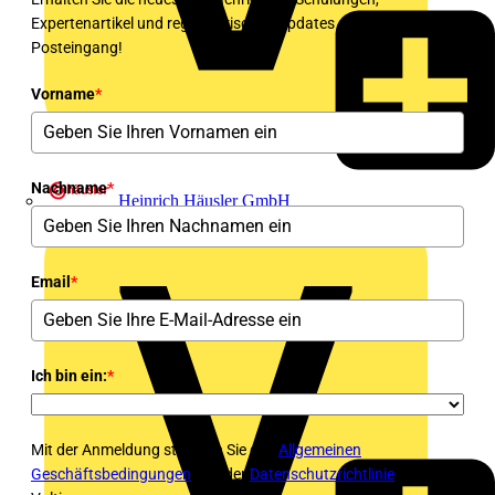
Expertenartikel und regulatorischen Updates direkt in Ihren
Posteingang!
Vorname
*
Nachname
*
Heinrich Häusler GmbH
Email
*
Ich bin ein:
*
Mit der Anmeldung stimmen Sie den
Allgemeinen
Geschäftsbedingungen
und der
Datenschutzrichtlinie
von