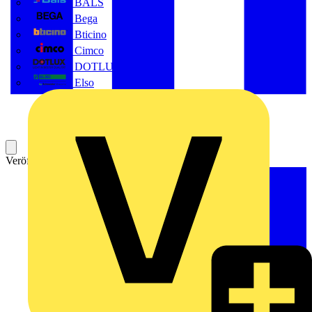
BALS
Bega
Bticino
Cimco
DOTLUX GmbH
Elso
Veröffentlicht: 17. Mai 2023
Kategorie: News