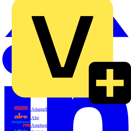
Adaptaflex
Alre
Amphenol FTG