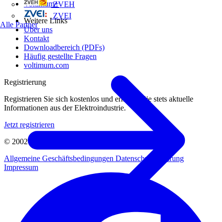
Voltimum+
ZVEH
ZVEI
Weitere Links
Alle Partner
Über uns
Kontakt
Downloadbereich (PDFs)
Häufig gestellte Fragen
voltimum.com
Registrierung
Registrieren Sie sich kostenlos und erhalten Sie stets aktuelle
Informationen aus der Elektroindustrie.
Jetzt registrieren
© 2002-
2026
Voltimum
Allgemeine Geschäftsbedingungen
Datenschutzerklärung
Impressum