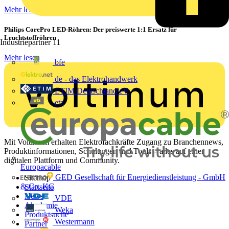
Mehr lesen
Philips CorePro LED-Röhren: Der preiswerte 1:1 Ersatz für
Leuchtstoffröhren
Industriepartner
11
Mehr lesen
bfe
de - das Elektrohandwerk
ETIM Deutschland eV
etz
Mit Voltimum erhalten Elektrofachkräfte Zugang zu Branchennews,
Produktinformationen, Schulungen und Tools – alles auf einer
digitalen Plattform und Community.
Europacable
GED Gesellschaft für Energiedienstleistung - GmbH
Sitemap
& Co. KG
Startseite
News
VDE
Akademie
Weka
Produktsuche
Westermann
Partner