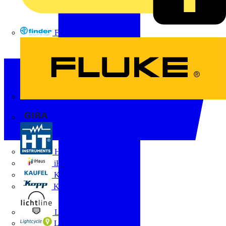
FINDER
FLUKE
Gira
HT Instruments GmbH
iHaus
Kaufel
Kopp
Lichtline
LIGHTCYCLE