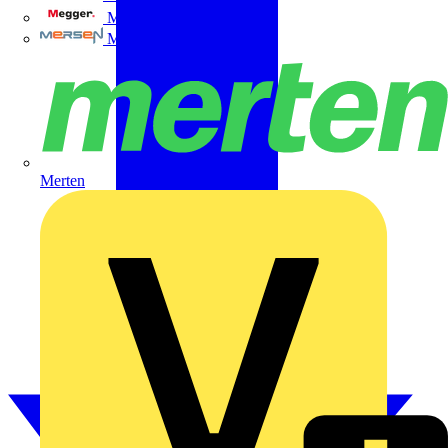
Megger
Mersen
Merten