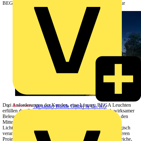
BEGA Lösungen bieten Lichtsicherheit und Schutz der Natur
Drei Anforderungen der Kunden, eine Lösung: BEGA Leuchten
Alexander Bürkle GmbH & Co. KG
erfüllen das Grundbedürfnis maximaler Sicherheit dank wirksamer
Beleuchtung, stellen die Umweltverträglichkeit ebenfalls in den
Mittelpunkt und transportieren die Emotionalität von
Lichtinszenierungen. Sicher zu beleuchten und dabei ökologisch
verantwortungsvoll zu handeln, das rückt für Kunden und deren
Projekte eben immer mehr in den Fokus. Für naturnahe Bereiche,