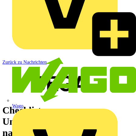
Zurück zu Nachrichten
Wago
Checkliste:
Umweltverträgliches und
nachhaltiges Licht