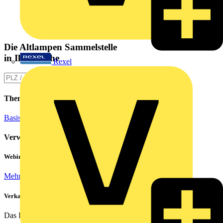
Die Altlampen Sammelstelle
in Ihrer Nähe
Rexel
Themen
Basiswissen
Beleuchtungstechnik
Verwandte Inhalte
Webinar: Not-Aus und Not-Halt in der Praxis
Mehr lesen
Verkabelung von Rechenzentren
Das Rechenzentrum ist das Herzstück eines jeden...