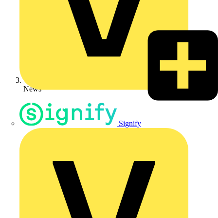
News
Signify