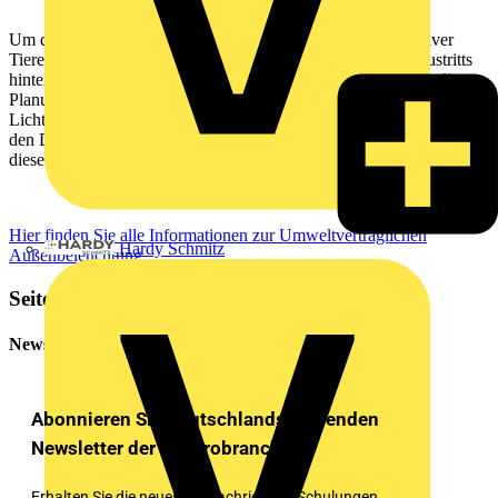
Um die Dunkelheit des Nachthimmels zum Schutz nachtaktiver
Tiere zu erhalten, achten Sie auf die Ausweisung des Lichtaustritts
hinter, über und vor der Leuchte (BUG-Rating). Ebenfalls in die
Planung einzubeziehen ist der nach oben und unten abgestrahlte
Lichtstrom (CEN Flux Code). Diese Informationen finden Sie in
den Datenblättern der BEGA Leuchten. Weitere Erläuterungen zu
diesen Messwerten auf bega.com/darksky
Hier finden Sie alle Informationen zur Umweltverträglichen
Hardy Schmitz
Außenbeleuchtung
Seitenleiste
Newsletter
Abonnieren Sie Deutschlands führenden
Newsletter der Elektrobranche!
Erhalten Sie die neuesten Nachrichten, Schulungen,