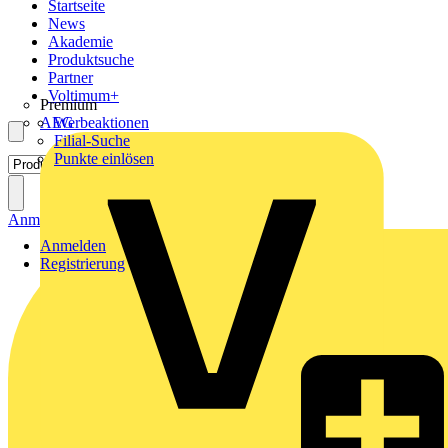
Startseite
News
Akademie
Produktsuche
Partner
Voltimum+
Premium
AEG
Werbeaktionen
Filial-Suche
Punkte einlösen
Anmelden
Registrierung
Anmelden
Registrierung