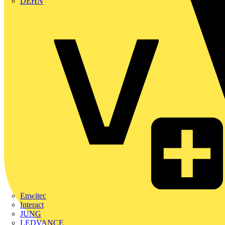
DEHN
Enwitec
Interact
JUNG
LEDVANCE