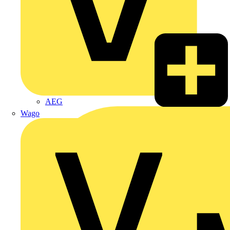
Premium
AEG
Wago