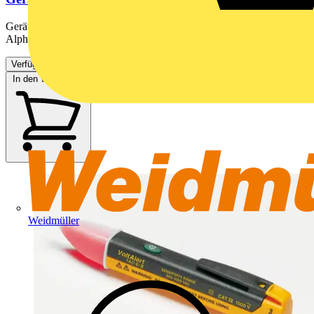
Gerätetester nach DIN VDE 0701/0702, Automatik Prüfmodus,
Alphanumerische Tastatur für schnelle Eingabe, interner...
Verfügbar: 3 Händler
In den Warenkorb
Weidmüller