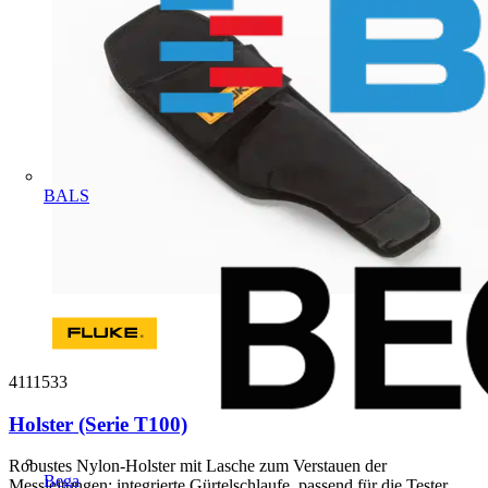
BALS
4111533
Holster (Serie T100)
Robustes Nylon-Holster mit Lasche zum Verstauen der
Bega
Messleitungen; integrierte Gürtelschlaufe, passend für die Tester...