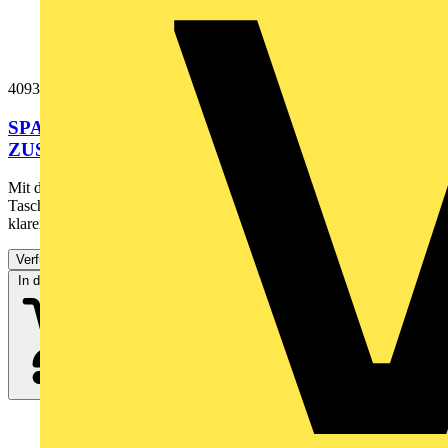
4093088
SPANNUNGS-/DURCHGANGSPRÜFER MIT
ZUSCHALTBARER LAST (VDE-VERSION)
Mit dem Spannungs- und Durchgangsprüfer Fluke T110 mit
Taschenlampe, LED-Anzeige mit Hintergrundbeleuchtung sowie
klaren...
Verfügbar: 3 Händler
In den Warenkorb