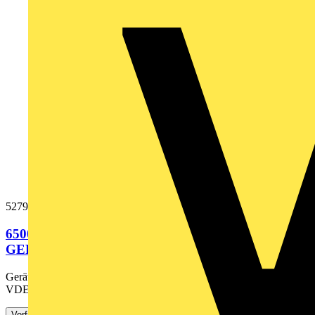
5279052
6500-2 DE KIT 2, TRAGBARER
GERÄTETESTER, KIT, DE inkl. TRUTEST ADV
Gerätetester FLUKE-6500-2, entspricht der Sicherheitsnorm DIN
VDE 0701-0702, für alle Prüfungen, die für Geräte der...
Verfügbar: 3 Händler