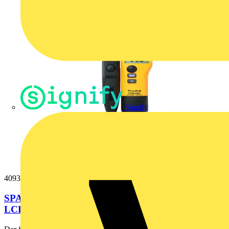
Signify
4093095
SPANNUNGS-/DURCHGANGSPRÜFER MIT
LCD, ZUSCHALTBARER LAST (VDE-VERSION)