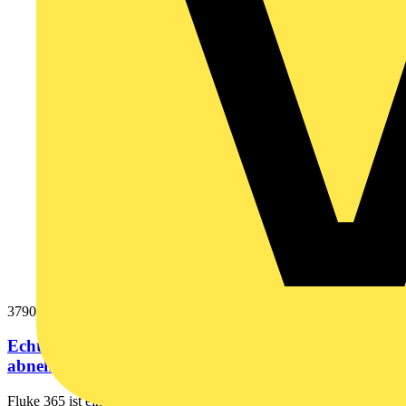
3790607
Echteffektiv-Strommesszange für AC und DC mit
abnehmbaren Zangenkopf
Fluke 365 ist ein robustes Messgerät und perfekt geeignet für