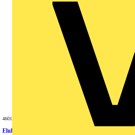
4601081
Fluke 166x, Schuko-Messleitung (EU)