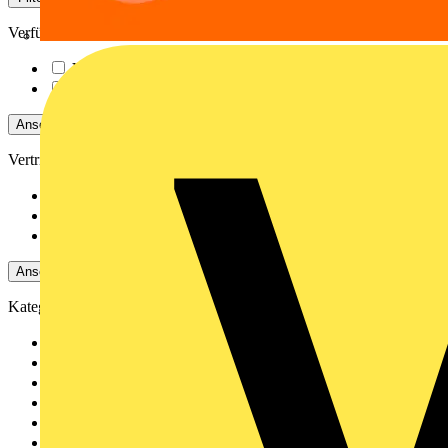
Verfügbarkeit
Verfügbar
158
Nicht verfügbar
1643
Ansehen -4 Mehr
Vertriebspartner
Rexel
1064
Adalbert Zajadacz Gm...
335
Oskar Böttcher GmbH...
185
Ansehen -3 Mehr
Kategorien
LED Beleuchtung & Leuchten
5
LED Beleuchtung
5
Elektrokabel & Leitungen
186
Installationsleitungen & Energiekabel
3
Daten- & Kommunikationskabel
183
Installationsmaterial & Zubehör
58