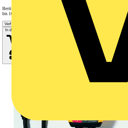
Berührungsloser Spannungstester mit Spannungserkennung von 200
bis 1000V, optische und akustische Anzeige, höchste...
Verfügbar: 3 Händler
In den Warenkorb