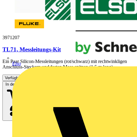
3971207
TL71, Messleitungs-Kit
Ein Paar Silicon-Messleitungen (rot/schwarz) mit rechtwinkligen
Elso
Anschluss-Steckern und festen Mess-spitzen (1,5 m lang)....
Verfügbar: 3 Händler
In den Warenkorb