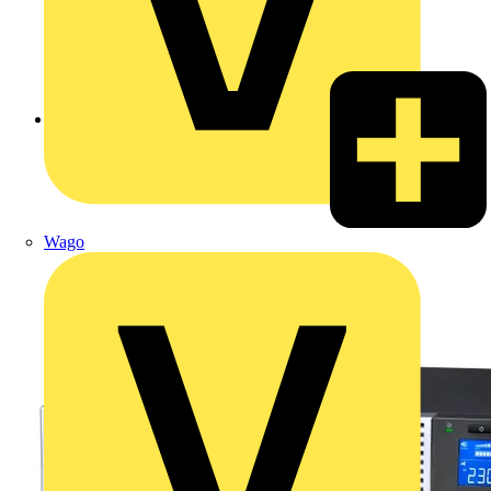
Zurück zu Produkte
Wago