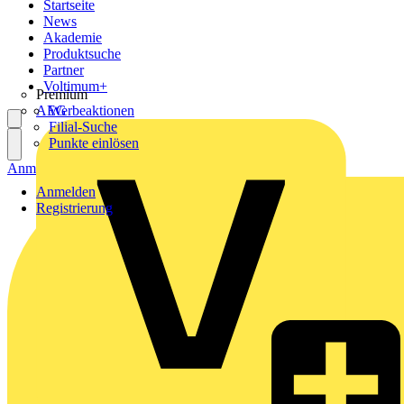
Startseite
News
Akademie
Produktsuche
Partner
Voltimum+
Premium
AEG
Werbeaktionen
Filial-Suche
Punkte einlösen
Anmelden
Registrierung
Anmelden
Registrierung