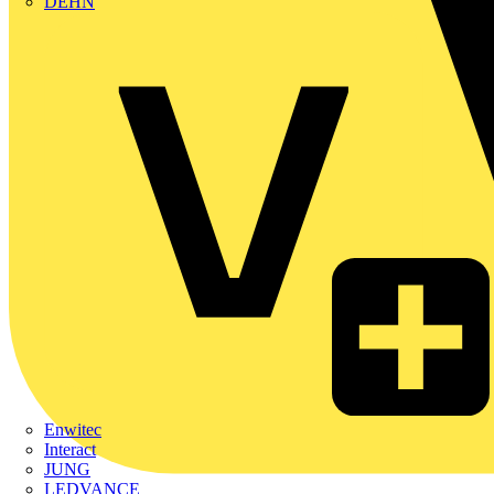
DEHN
Enwitec
Interact
JUNG
LEDVANCE