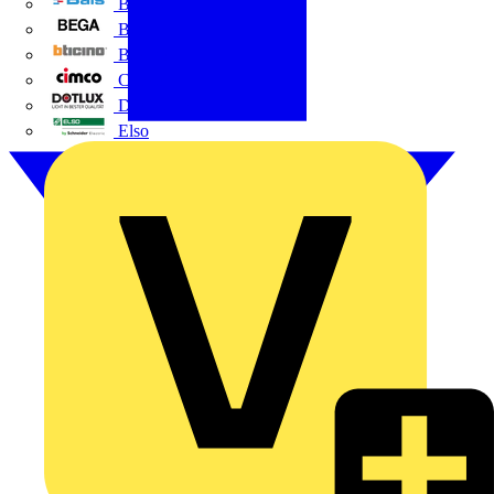
BALS
Bega
Bticino
Cimco
DOTLUX GmbH
Elso