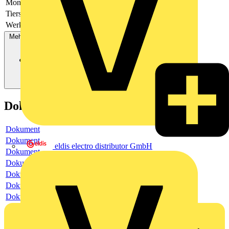
Montagehöhe
2.2
Tierschneise
Nein
Werkstoffgüte
Thermoplast
Mehr anzeigen
Dokumente
Dokument
Dokument
eldis electro distributor GmbH
Dokument
Dokument
Dokument
Dokument
Dokument