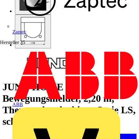
Zaptec
Hersteller
35
JUNG HOME
Bewegungsmelder, 2,20 m,
ABB
Thermoplast lackiert, Serie LS,
schwarz