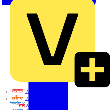
Adaptaflex
Alre
Amphenol FTG