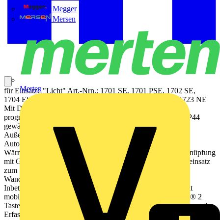
Megger
Mersen
Merten
für Einsätze "Licht" Art.-Nrn.: 1701 SE, 1701 PSE, 1702 SE,
1704 ESE, 1710 DE, 1711 DE, 1712 DE, 1713 DSTE, 1723 NE
Mit Dichtungsset Art.-Nr.: AS CD 50 DS und
programmspezifischen "IP44-Rahmen" ist der Schutzgrad IP44
gewährleistet. IP44-Installation in Innenräumen und im
Außenbereich zulässig Bestimmungsgemäßer Gebrauch
Automatisches Schalten von Beleuchtung, abhängig von
Wärmebewegung und Umgebungshelligkeit Drahtlose Verknüpfung
mit Geräten des JUNG HOME Systems Betrieb mit Systemeinsatz
zum Schalten oder Dimmen oder Nebenstelle 3-Draht
Wandmontage auf Systemeinsatz Produkteigenschaften
Inbetriebnahme und Bedienung über JUNG HOME App mit
mobilem Endgerät (Smartphone oder Tablet) über Bluetooth® 2
Tasten für Dauer-EIN/AUS oder Automatikbetrieb Erweiterung des
Erfassungsbereiches durch Kombination mehrerer JUNG HOME