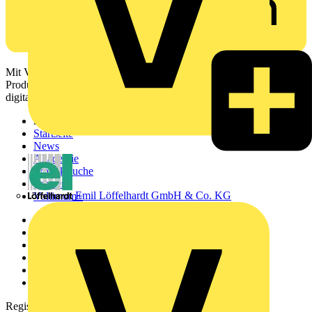
Mit Voltimum erhalten Elektrofachkräfte Zugang zu Branchennews,
Produktinformationen, Schulungen und Tools – alles auf einer
digitalen Plattform und Community.
Sitemap
Startseite
News
Akademie
Produktsuche
Partner
Emil Löffelhardt GmbH & Co. KG
Voltimum+
Weitere Links
Über uns
Kontakt
Downloadbereich (PDFs)
Häufig gestellte Fragen
voltimum.com
Registrierung