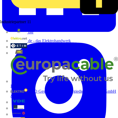
Industriepartner
11
bfe
de - das Elektrohandwerk
ETIM Deutschland eV
etz
Europacable
GED Gesellschaft für Energiedienstleistung - GmbH
& Co. KG
VDE
Weka
Westermann