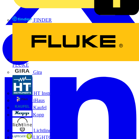
FINDER
FLUKE
Gira
HT Instruments GmbH
iHaus
Kaufel
Kopp
Lichtline
LIGHTCYCLE