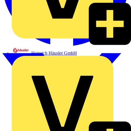
Heinrich Häusler GmbH