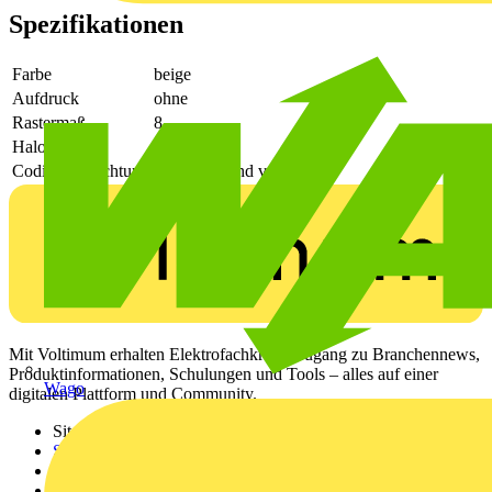
Spezifikationen
Farbe
beige
Aufdruck
ohne
Rastermaß
8
Halogenfrei
Ja
Codierungsrichtung
horizontal und vertikal
Mit Voltimum erhalten Elektrofachkräfte Zugang zu Branchennews,
Produktinformationen, Schulungen und Tools – alles auf einer
Wago
digitalen Plattform und Community.
Sitemap
Startseite
News
Akademie