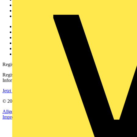
Produktsuche
Partner
Voltimum+
Weitere Links
Über uns
Kontakt
Downloadbereich (PDFs)
Häufig gestellte Fragen
voltimum.com
Registrierung
Registrieren Sie sich kostenlos und erhalten Sie stets aktuelle
Informationen aus der Elektroindustrie.
Jetzt registrieren
© 2002-
2026
Voltimum
Allgemeine Geschäftsbedingungen
Datenschutzerklärung
Impressum