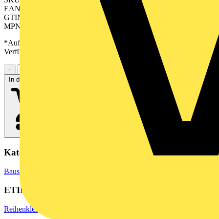
EAN: 04050118572292
GTIN: 04050118572292
MPN: SCHT 8/30
*Auf Anfrage verfügbar - bitte in den Warenkorb legen, um
Verfügbarkeit zu prüfen
−
+
In den Warenkorb
Kategorien
Baustoffe & Verbrauchsmaterialien
Markierung & Kennzeichnung
ETIM Group
Reihenklemmen