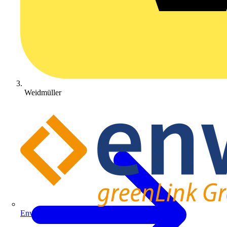
Weidmüller
Enwitec