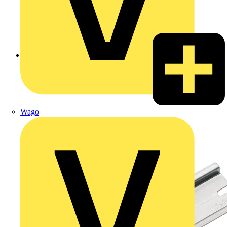
Zurück zu Produkte
Wago