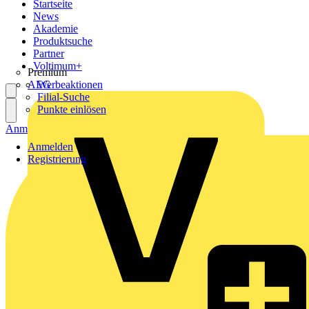
Startseite
News
Akademie
Produktsuche
Partner
Voltimum+
Premium
AEG
Werbeaktionen
Filial-Suche
Punkte einlösen
Anmelden
Registrierung
Anmelden
Registrierung