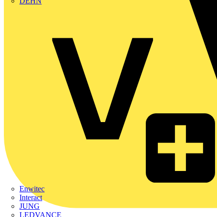
DEHN
Enwitec
Interact
JUNG
LEDVANCE