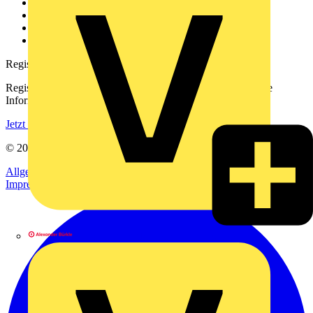
Kontakt
Downloadbereich (PDFs)
Häufig gestellte Fragen
voltimum.com
Registrierung
Registrieren Sie sich kostenlos und erhalten Sie stets aktuelle
Informationen aus der Elektroindustrie.
Jetzt registrieren
© 2002-
2026
Voltimum
Allgemeine Geschäftsbedingungen
Datenschutzerklärung
Impressum
Alexander Bürkle GmbH & Co. KG