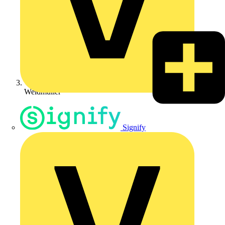
Weidmüller
Signify