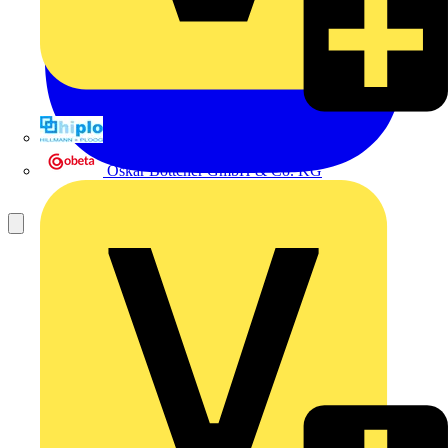
Hillmann & Ploog GmbH & Co. KG
Oskar Böttcher GmbH & Co. KG