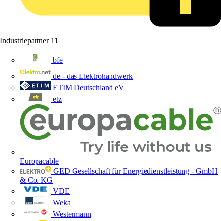
Industriepartner
11
bfe
de - das Elektrohandwerk
ETIM Deutschland eV
etz
Europacable
GED Gesellschaft für Energiedienstleistung - GmbH
& Co. KG
VDE
Weka
Westermann