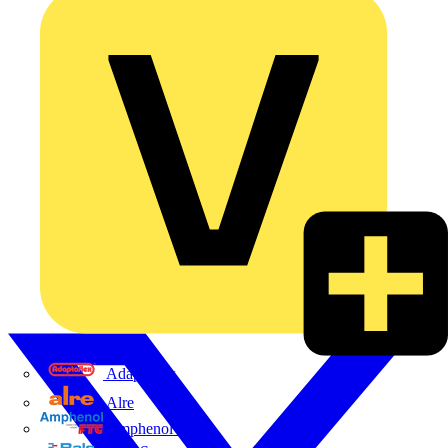
Adaptaflex
Alre
Amphenol FTG