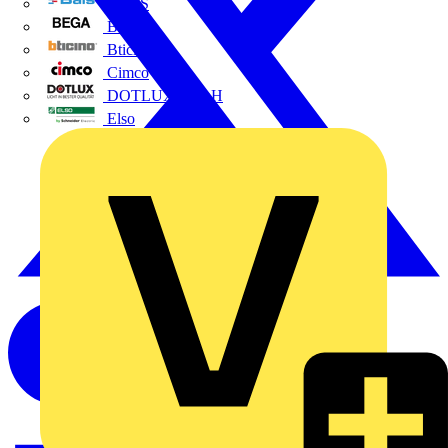
BALS
Bega
Bticino
Cimco
DOTLUX GmbH
Elso