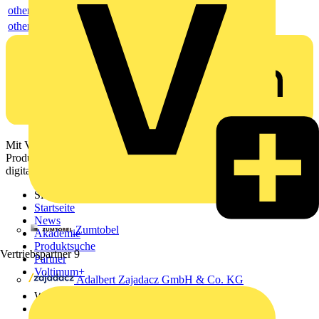
others
others
Mit Voltimum erhalten Elektrofachkräfte Zugang zu Branchennews,
Produktinformationen, Schulungen und Tools – alles auf einer
digitalen Plattform und Community.
Sitemap
Startseite
News
Zumtobel
Akademie
Produktsuche
Vertriebspartner
9
Partner
Voltimum+
Adalbert Zajadacz GmbH & Co. KG
Weitere Links
Über uns