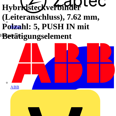
Hybridsteckverbinder
(Leiteranschluss), 7.62 mm,
Polzahl: 5, PUSH IN mit
Zaptec
Betätigungselement
Hersteller
35
ABB