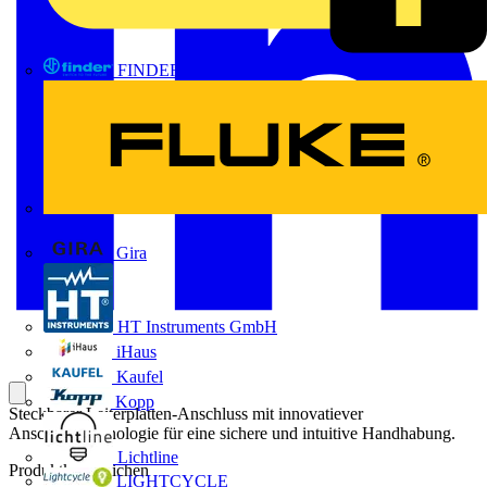
FINDER
FLUKE
Gira
HT Instruments GmbH
iHaus
Kaufel
Kopp
Steckbarer Leiterplatten-Anschluss mit innovatiever
Anschlusstechnologie für eine sichere und intuitive Handhabung.
Lichtline
Produktkennzeichen
LIGHTCYCLE