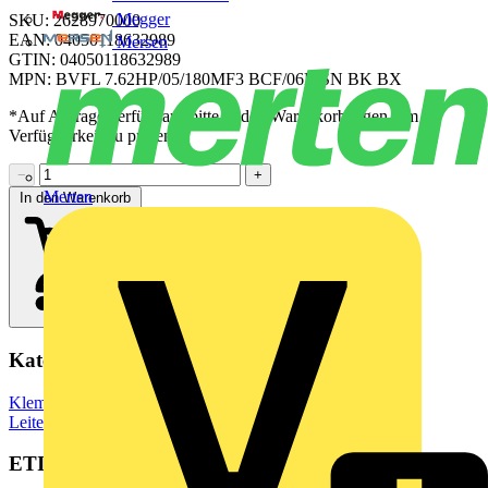
Megger
SKU: 2628970000
EAN: 04050118632989
Mersen
GTIN: 04050118632989
MPN: BVFL 7.62HP/05/180MF3 BCF/06R SN BK BX
*Auf Anfrage verfügbar - bitte in den Warenkorb legen, um
Verfügbarkeit zu prüfen
−
+
Merten
In den Warenkorb
Kategorien
Klemmen, Steckverbinder & Verbindungselemente
Leiterplattensteckverbinder
ETIM Group