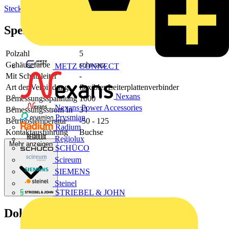
Steckverbinder
Spezifikationen
Polzahl
5
Gehäusefarbe
schwarz
METZ CONNECT
Mit Schutzleiter
-
Art der Verbindung
flexibler Leiterplattenverbinder
Nexans
Bemessungsspannung
1000
Nexans Power Accessories
Bemessungsstrom In
34
Prysmian
Betriebstemperatur
-50 - 125
Radium
Kontaktausführung
Buchse
Regiolux
Mehr anzeigen
SCHÜCO
Scireum
SIEMENS
Steinel
STRIEBEL & JOHN
Dokumente