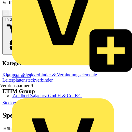
Verfügbarkeit zu prüfen
−
+
In den Warenkorb
Kategorien
Klemmen, Steckverbinder & Verbindungselemente
Zumtobel
Leiterplattensteckverbinder
Vertriebspartner
9
ETIM Group
Adalbert Zajadacz GmbH & Co. KG
Steckverbinder
Spezifikationen
Höhe
-