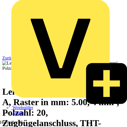
Zurück zu Produkte
Leiterplattenklemme, 250 V, 15
A, Raster in mm: 5.00, 4 mm²,
Weidmüller
Polzahl: 20,
Zaptec
Zugbügelanschluss, THT-
Hersteller
35