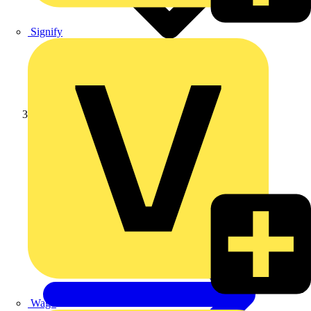
Signify
Weidmüller
Wago