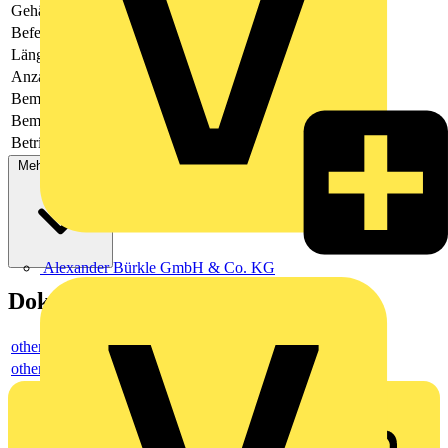
Gehäusefarbe
grün
Befestigungsart
löten
Länge des Pins
3.5
Anzahl der Etagen
-
Bemessungsspannung
250
Bemessungsstrom In
-
Betriebstemperatur
-40 - 105
Mehr anzeigen
Alexander Bürkle GmbH & Co. KG
Dokumente
others
others