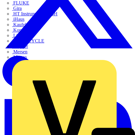
FLUKE
Gira
HT Instruments GmbH
iHaus
Kaufel
Kopp
Lichtline
LIGHTCYCLE
Megger
Mersen
Merten