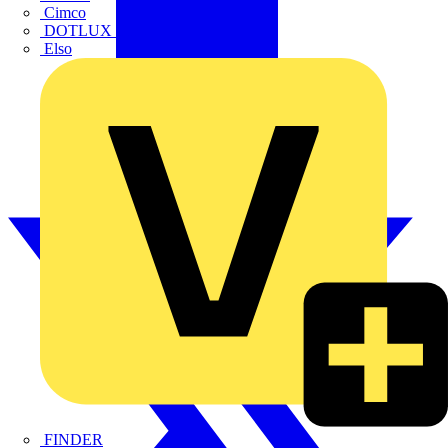
Cimco
DOTLUX GmbH
Elso
FINDER