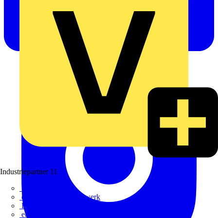
Industriepartner
11
bfe
de - das Elektrohandwerk
ETIM Deutschland eV
etz