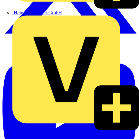
Heinrich Häusler GmbH
Hillmann & Ploog GmbH & Co. KG