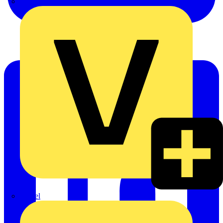
Oskar Böttcher GmbH & Co. KG
Rexel