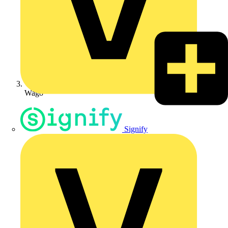
Wago
Signify