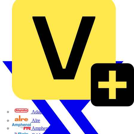
Adaptaflex
Alre
Amphenol FTG