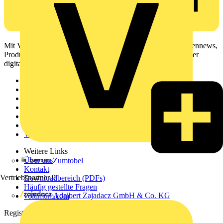
Mit Voltimum erhalten Elektrofachkräfte Zugang zu Branchennews,
Produktinformationen, Schulungen und Tools – alles auf einer
digitalen Plattform und Community.
Sitemap
Startseite
News
Akademie
Produktsuche
Partner
Voltimum+
Weitere Links
Über uns
Zumtobel
Kontakt
Vertriebspartner
9
Downloadbereich (PDFs)
Häufig gestellte Fragen
Adalbert Zajadacz GmbH & Co. KG
voltimum.com
Registrierung