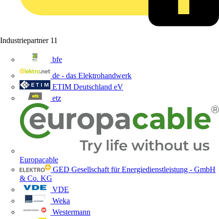
Industriepartner
11
bfe
de - das Elektrohandwerk
ETIM Deutschland eV
etz
Europacable
GED Gesellschaft für Energiedienstleistung - GmbH
& Co. KG
VDE
Weka
Westermann