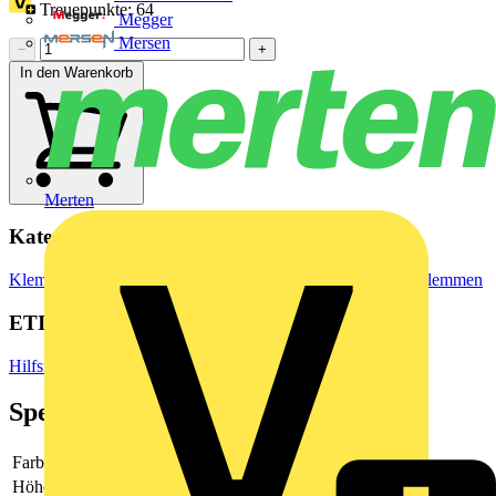
Treuepunkte:
64
Megger
Mersen
−
+
In den Warenkorb
Merten
Kategorien
Klemmen, Steckverbinder & Verbindungselemente
Reihenklemmen
ETIM Group
Hilfsmaterial
Spezifikationen
Farbe
Silber
Höhe
-