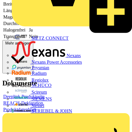
Breite
20
Länge
20000
Magnetisch
-
Durchmesser
-
Halogenfrei
Ja
Transparent
Nein
METZ CONNECT
Mehr anzeigen
Nexans
Nexans Power Accessories
Prysmian
Radium
Regiolux
Dokumente
SCHÜCO
Scireum
Deeplink Produktseite
SIEMENS
REACH-Deklaration
Steinel
Produktdatenblatt
STRIEBEL & JOHN