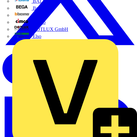
BALS
Bega
Bticino
Cimco
DOTLUX GmbH
Elso