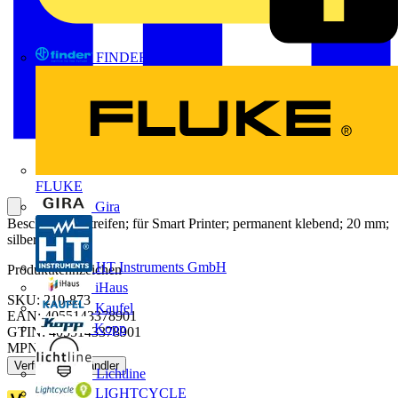
FINDER
FLUKE
Gira
Beschriftungsstreifen; für Smart Printer; permanent klebend; 20 mm;
silberfarben
HT Instruments GmbH
Produktkennzeichen
iHaus
SKU: 210-873
Kaufel
EAN: 4055143378901
Kopp
GTIN: 4055143378901
MPN: 210-873
Verfügbar: 1 Händler
Lichtline
LIGHTCYCLE