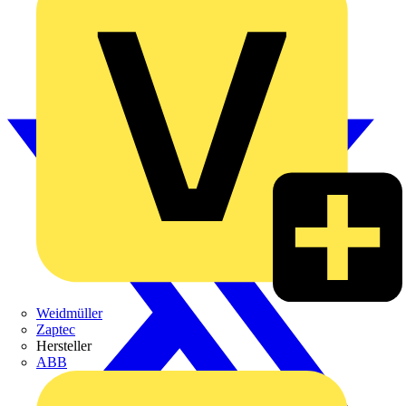
Weidmüller
Zaptec
Hersteller
ABB