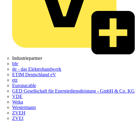
Industriepartner
bfe
de - das Elektrohandwerk
ETIM Deutschland eV
etz
Europacable
GED Gesellschaft für Energiedienstleistung - GmbH & Co. KG
VDE
Weka
Westermann
ZVEH
ZVEI