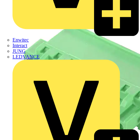
Enwitec
Interact
JUNG
LEDVANCE