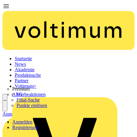
Startseite
News
Akademie
Produktsuche
Partner
Voltimum+
Premium
AEG
Werbeaktionen
Filial-Suche
Punkte einlösen
Anmelden
Registrierung
Anmelden
Registrierung