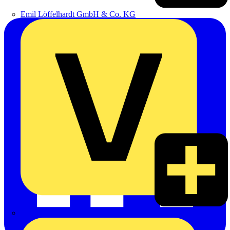
Emil Löffelhardt GmbH & Co. KG
Hardy Schmitz