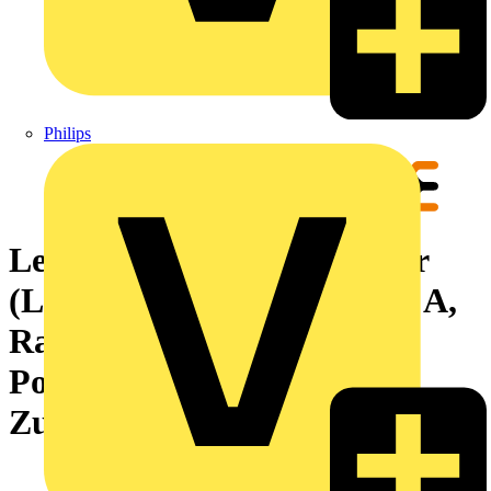
Philips
Leiterplattensteckverbinder
(Leiteranschluss), 320 V, 18 A,
Raster in mm: 5.00, 4 mm²,
Polzahl: 13,
Zugbügelanschluss, Box