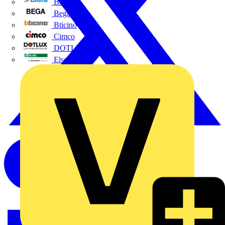
BALS
Bega
Bticino
Cimco
DOTLUX GmbH
Elso