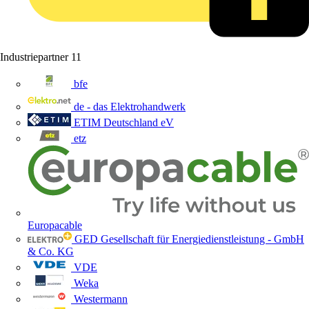
Industriepartner
11
bfe
de - das Elektrohandwerk
ETIM Deutschland eV
etz
Europacable
GED Gesellschaft für Energiedienstleistung - GmbH
& Co. KG
VDE
Weka
Westermann