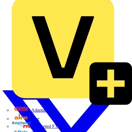
Adaptaflex
Alre
Amphenol FTG