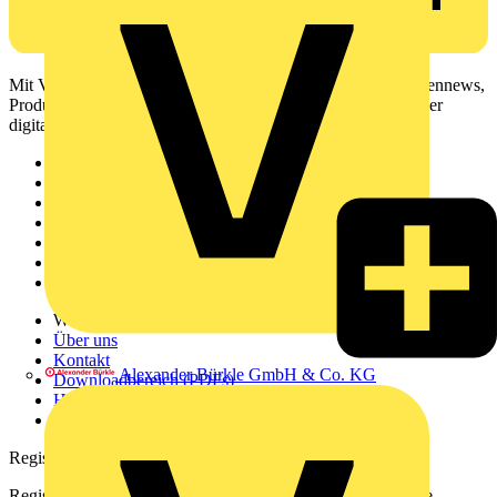
Mit Voltimum erhalten Elektrofachkräfte Zugang zu Branchennews,
Produktinformationen, Schulungen und Tools – alles auf einer
digitalen Plattform und Community.
Sitemap
Startseite
News
Akademie
Produktsuche
Partner
Voltimum+
Weitere Links
Über uns
Kontakt
Alexander Bürkle GmbH & Co. KG
Downloadbereich (PDFs)
Häufig gestellte Fragen
voltimum.com
Registrierung
Registrieren Sie sich kostenlos und erhalten Sie stets aktuelle