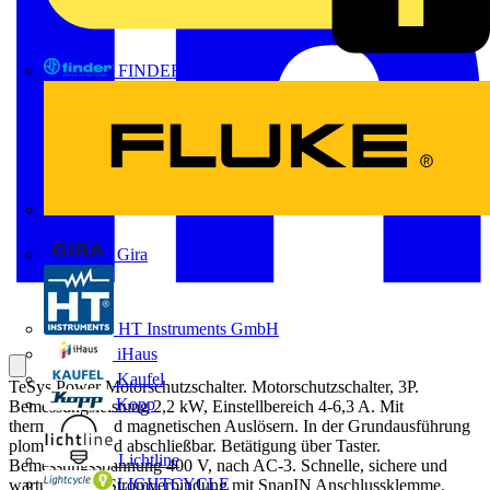
FINDER
FLUKE
Gira
HT Instruments GmbH
iHaus
Kaufel
TeSys Power Motorschutzschalter. Motorschutzschalter, 3P.
Kopp
Bemessungsleistung 2,2 kW, Einstellbereich 4-6,3 A. Mit
thermischen und magnetischen Auslösern. In der Grundausführung
plombierbar und abschließbar. Betätigung über Taster.
Lichtline
Bemessungsspannung 400 V, nach AC-3. Schnelle, sichere und
LIGHTCYCLE
wartungsfreie Stromverbindung mit SnapIN Anschlussklemme.