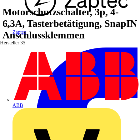
Motorschutzschalter, 3p, 4-
6,3A, Tasterbetätigung, SnapIN
Anschlussklemmen
Zaptec
Hersteller
35
ABB