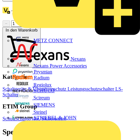
Treuepunkte:
3
−
+
In den Warenkorb
METZ CONNECT
Nexans
Nexans Power Accessories
Prysmian
Kategorien
Radium
Regiolux
Schaltgeräte & Überstromschutz
Leistungsschutzschalter
LS-
SCHÜCO
Schalter
Scireum
SIEMENS
ETIM Group
Steinel
STRIEBEL & JOHN
Schutzschaltgeräte, Sicherungen
Spezifikationen