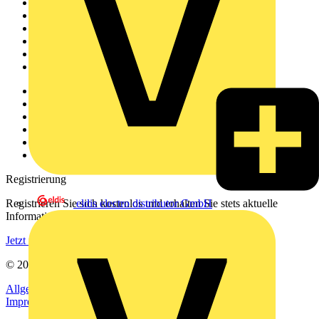
Startseite
News
Akademie
Produktsuche
Partner
Voltimum+
Weitere Links
Über uns
Kontakt
Downloadbereich (PDFs)
Häufig gestellte Fragen
voltimum.com
Registrierung
Registrieren Sie sich kostenlos und erhalten Sie stets aktuelle
eldis electro distributor GmbH
Informationen aus der Elektroindustrie.
Jetzt registrieren
© 2002-
2026
Voltimum
Allgemeine Geschäftsbedingungen
Datenschutzerklärung
Impressum