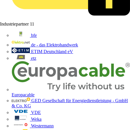
Industriepartner
11
bfe
de - das Elektrohandwerk
ETIM Deutschland eV
etz
Europacable
GED Gesellschaft für Energiedienstleistung - GmbH
& Co. KG
VDE
Weka
Westermann