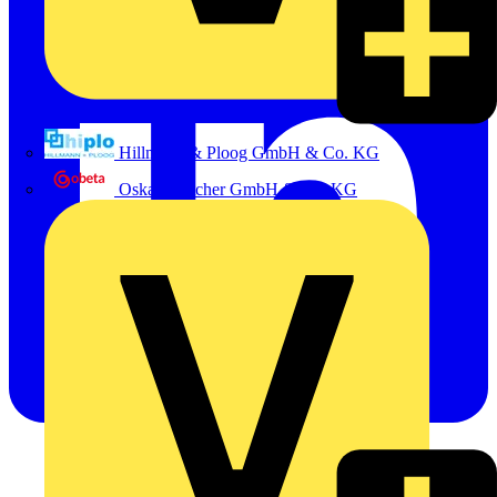
Hillmann & Ploog GmbH & Co. KG
Oskar Böttcher GmbH & Co. KG