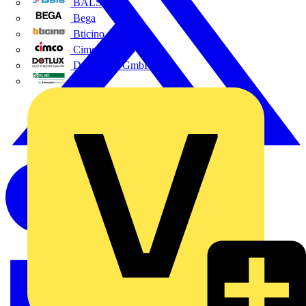
BALS
Bega
Bticino
Cimco
DOTLUX GmbH
Elso