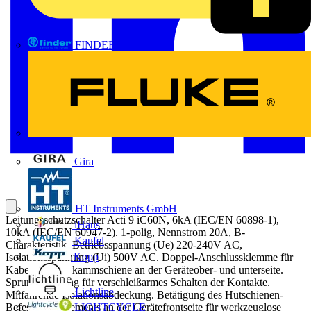
FINDER
FLUKE
Gira
HT Instruments GmbH
Leitungsschutzschalter Acti 9 iC60N, 6kA (IEC/EN 60898-1),
iHaus
10kA (IEC/EN 60947-2). 1-polig, Nennstrom 20A, B-
Kaufel
Charakteristik, Betriebsspannung (Ue) 220-240V AC,
Kopp
Isolationsspannung (Ui) 500V AC. Doppel-Anschlussklemme für
Kabel und Stiftkammschiene an der Geräteober- und unterseite.
Sprungschaltung für verschleißarmes Schalten der Kontakte.
Lichtline
Mitfahrende Isolationsabdeckung. Betätigung des Hutschienen-
LIGHTCYCLE
Befestigungselements an der Gerätefrontseite für werkzeuglose