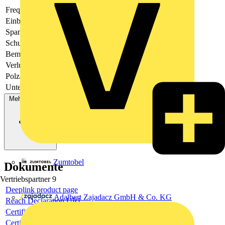
Frequenz
50 - 60
Einbautiefe
44.5
Spannungsart
AC/DC
Schutzart (IP)
IP20
Bemessungsstrom
20
Verlustleistung
2.4
Polzahl (gesamt)
1
Unterputzmontage
Nein
Mehr anzeigen
Zumtobel
Dokumente
Vertriebspartner
9
Deeplink product page
Adalbert Zajadacz GmbH & Co. KG
Reach Declaration URL
Certificate
Certificate