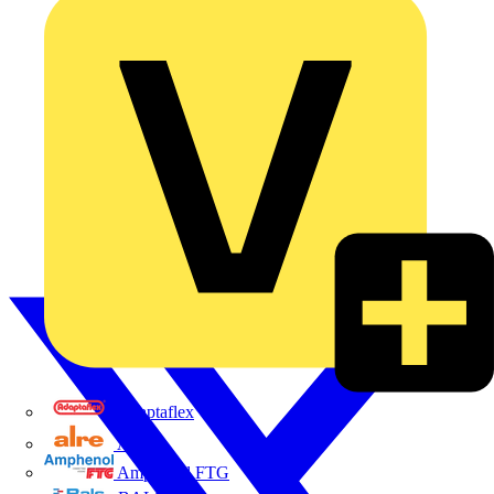
Adaptaflex
Alre
Amphenol FTG