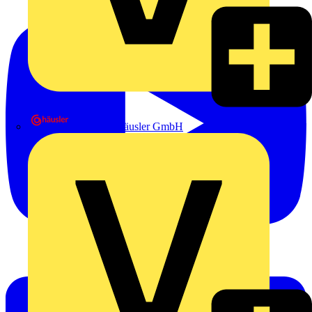
Heinrich Häusler GmbH