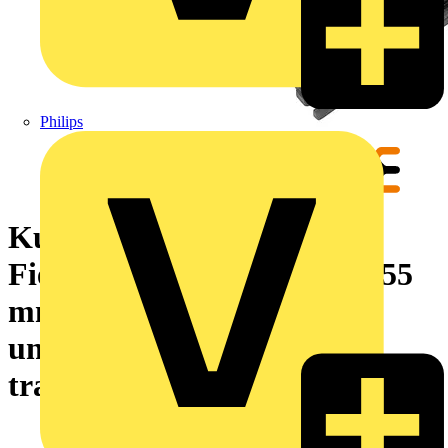
Philips
Kunststoffgehäuse,
FieldPower®, 284 x 196 x 155
mm, Kunststoff, GFK,
unbehandelt, schwarz,
transparent