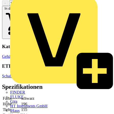
−
+
In den Warenkorb
Kategorien
Gehäuse & Schaltschränke
Elektrogehäuse
ETIM Group
Schaltschranksysteme
Spezifikationen
FINDER
FLUKE
Farbe
schwarz
Gira
Höhe
196
HT Instruments GmbH
Tiefe
155
iHaus