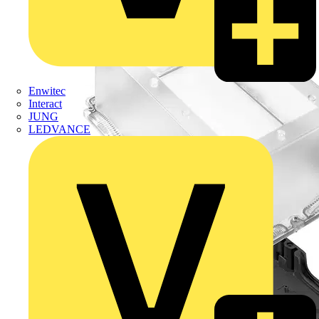
Enwitec
Interact
JUNG
LEDVANCE