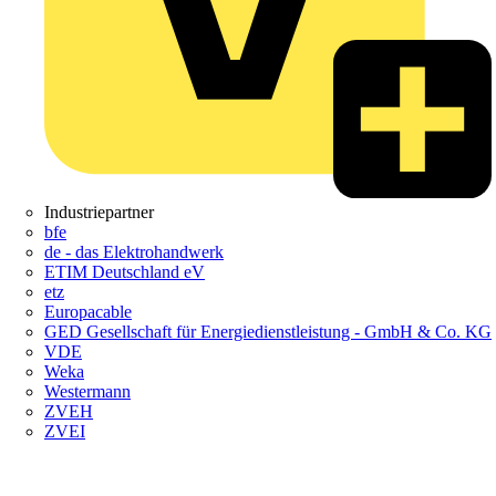
Industriepartner
bfe
de - das Elektrohandwerk
ETIM Deutschland eV
etz
Europacable
GED Gesellschaft für Energiedienstleistung - GmbH & Co. KG
VDE
Weka
Westermann
ZVEH
ZVEI