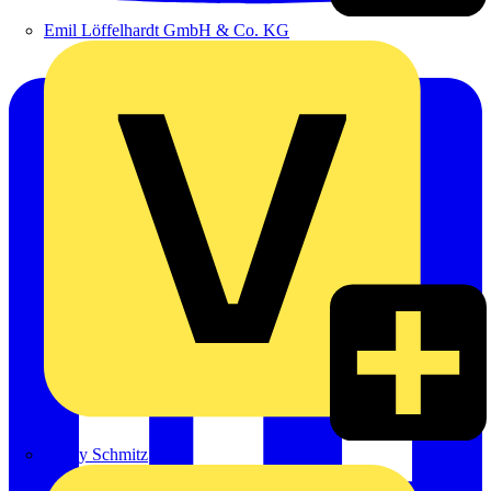
Emil Löffelhardt GmbH & Co. KG
Hardy Schmitz