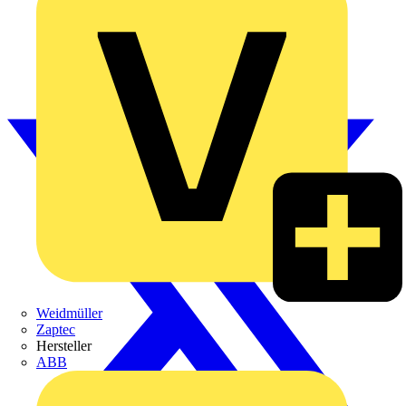
Weidmüller
Zaptec
Hersteller
ABB