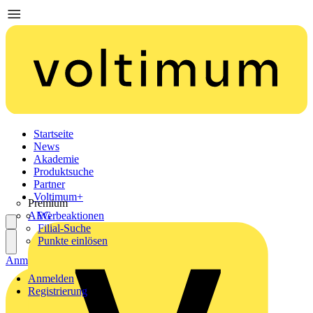
Startseite
News
Akademie
Produktsuche
Partner
Voltimum+
Premium
AEG
Werbeaktionen
Filial-Suche
Punkte einlösen
Anmelden
Registrierung
Anmelden
Registrierung