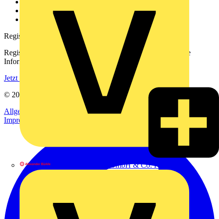
Downloadbereich (PDFs)
Häufig gestellte Fragen
voltimum.com
Registrierung
Registrieren Sie sich kostenlos und erhalten Sie stets aktuelle
Informationen aus der Elektroindustrie.
Jetzt registrieren
© 2002-
2026
Voltimum
Allgemeine Geschäftsbedingungen
Datenschutzerklärung
Impressum
Alexander Bürkle GmbH & Co. KG