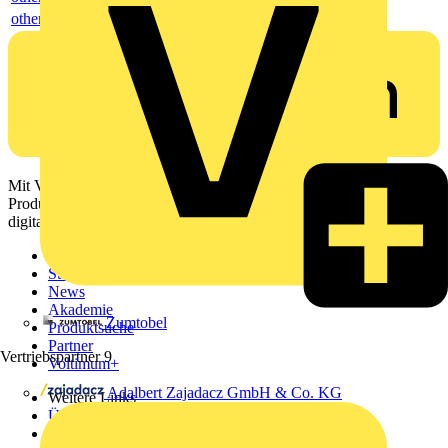
others
Mit Voltimum erhalten Elektrofachkräfte Zugang zu Branchennews,
Produktinformationen, Schulungen und Tools – alles auf einer
digitalen Plattform und Community.
Sitemap
Startseite
News
Akademie
Zumtobel
Produktsuche
Partner
Vertriebspartner
9
Voltimum+
Adalbert Zajadacz GmbH & Co. KG
Weitere Links
Über uns
Kontakt