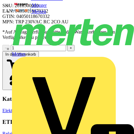
Megger
SKU: 2618500000
EAN: 04050118670332
Mersen
GTIN: 04050118670332
MPN: TRP 230VAC RC 2CO AU
*Auf Anfrage verfügbar - bitte in den Warenkorb legen, um
Verfügbarkeit zu prüfen
−
+
Merten
In den Warenkorb
Kategorien
Elektronische Bauteile
Relais
ETIM Group
Relais