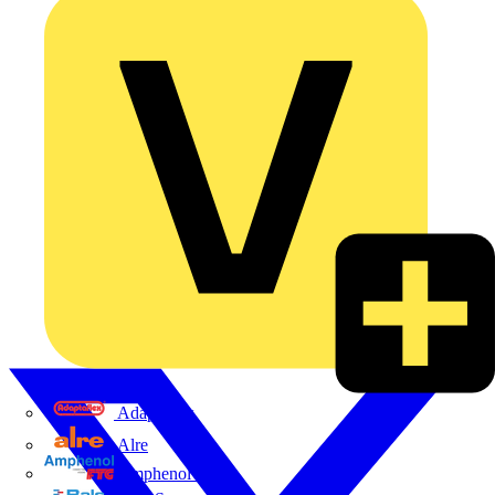
Adaptaflex
Alre
Amphenol FTG