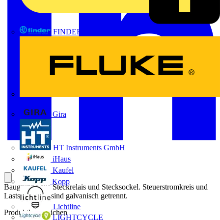
FINDER
FLUKE
Gira
HT Instruments GmbH
iHaus
Kaufel
Kopp
Baugruppe aus Steckrelais und Stecksockel. Steuerstromkreis und
Laststromkreis sind galvanisch getrennt.
Lichtline
Produktkennzeichen
LIGHTCYCLE