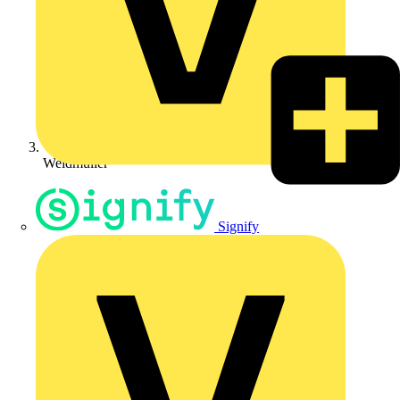
Weidmüller
Signify