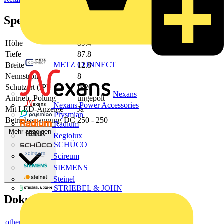
Spezifikationen
Höhe
89.4
Tiefe
87.8
METZ CONNECT
Breite
12.8
Nennstrom
8
Schutzart (IP)
IP20
Nexans
Antrieb, Polung
ungepolt
Nexans Power Accessories
Mit LED-Anzeige
Ja
Prysmian
Betriebsspannung DC
250 - 250
Radium
Mehr anzeigen
Regiolux
SCHÜCO
Scireum
SIEMENS
Steinel
STRIEBEL & JOHN
Dokumente
others