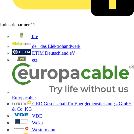
Industriepartner
11
bfe
de - das Elektrohandwerk
ETIM Deutschland eV
etz
Europacable
GED Gesellschaft für Energiedienstleistung - GmbH
& Co. KG
VDE
Weka
Westermann