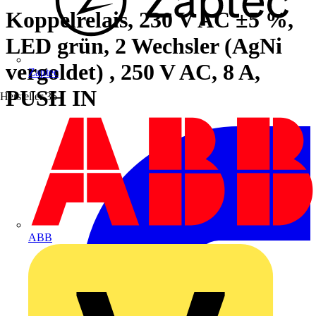
Koppelrelais, 230 V AC ±5 %,
LED grün, 2 Wechsler (AgNi
vergoldet) , 250 V AC, 8 A,
Zaptec
PUSH IN
Hersteller
35
ABB