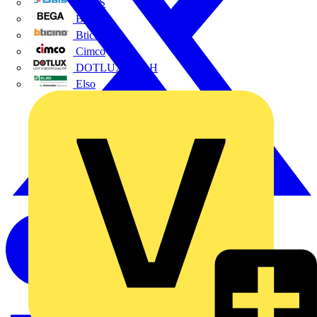
BALS
Bega
Bticino
Cimco
DOTLUX GmbH
Elso