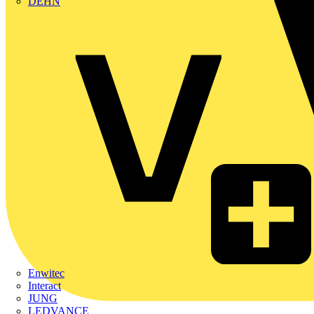
DEHN
Enwitec
Interact
JUNG
LEDVANCE