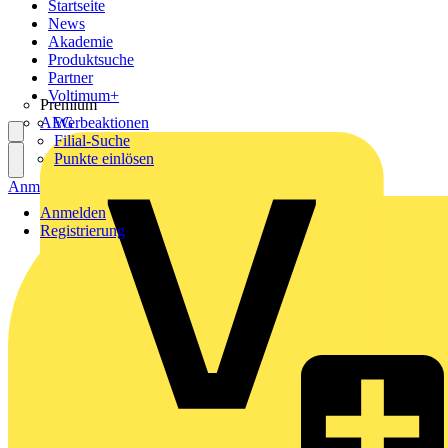
Startseite
News
Akademie
Produktsuche
Partner
Voltimum+
Premium
AEG
Werbeaktionen
Filial-Suche
Punkte einlösen
Anmelden
Registrierung
Anmelden
Registrierung