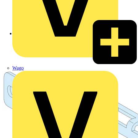
Zurück zu Produkte
Wago