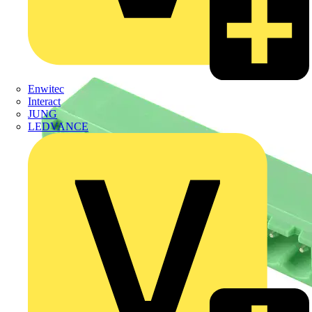
Enwitec
Interact
JUNG
LEDVANCE