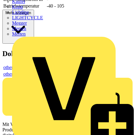
Kaufel
Betriebstemperatur
-40 - 105
Kopp
Lichtline
Mehr anzeigen
LIGHTCYCLE
Megger
Mersen
Merten
Dokumente
others
others
Mit Voltimum erhalten Elektrofachkräfte Zugang zu Branchennews,
Produktinformationen, Schulungen und Tools – alles auf einer