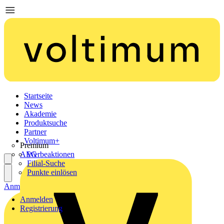
Startseite
News
Akademie
Produktsuche
Partner
Voltimum+
Premium
AEG
Werbeaktionen
Filial-Suche
Punkte einlösen
Anmelden
Registrierung
Anmelden
Registrierung