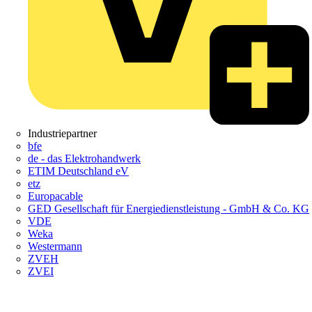
Industriepartner
bfe
de - das Elektrohandwerk
ETIM Deutschland eV
etz
Europacable
GED Gesellschaft für Energiedienstleistung - GmbH & Co. KG
VDE
Weka
Westermann
ZVEH
ZVEI