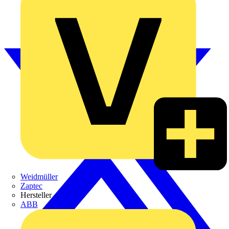
Weidmüller
Zaptec
Hersteller
ABB