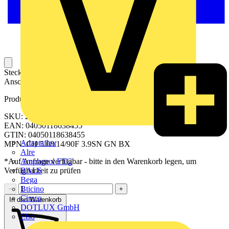
Steckbarer Leiterplatten-Anschluss mit innovatiever
Anschlusstechnologie für eine sichere und intuitive Handhabung.
Produktkennzeichen
SKU: 2648520000
EAN: 04050118638455
GTIN: 04050118638455
Adaptaflex
MPN: CH 5.08/14/90F 3.9SN GN BX
Alre
Amphenol FTG
*Auf Anfrage verfügbar - bitte in den Warenkorb legen, um
BALS
Verfügbarkeit zu prüfen
Bega
Bticino
−
+
Cimco
In den Warenkorb
DOTLUX GmbH
Elso