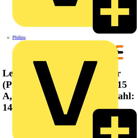
Philips
Leiterplattensteckverbinder
(Platinenanschluss), 320 V, 15
A, Raster in mm: 5.08, Polzahl:
14, THT-Lötanschluss, Box