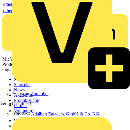
others
others
Mit Voltimum erhalten Elektrofachkräfte Zugang zu Branchennews,
Produktinformationen, Schulungen und Tools – alles auf einer
digitalen Plattform und Community.
Sitemap
Startseite
News
Zumtobel
Akademie
Produktsuche
Vertriebspartner
9
Partner
Voltimum+
Adalbert Zajadacz GmbH & Co. KG
Weitere Links
Über uns