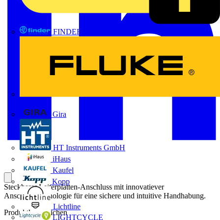
FINDER
FLUKE
Gira
HT Instruments GmbH
iHaus
Kaufel
Kopp
Steckbarer Leiterplatten-Anschluss mit innovatiever
Anschlusstechnologie für eine sichere und intuitive Handhabung.
Lichtline
Produktkennzeichen
LIGHTCYCLE