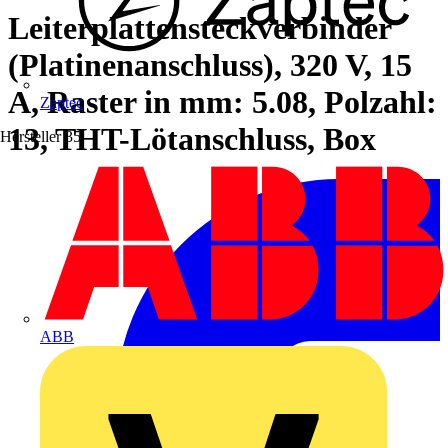
Leiterplattensteckverbinder
(Platinenanschluss), 320 V, 15
A, Raster in mm: 5.08, Polzahl:
Zaptec
13, THT-Lötanschluss, Box
Hersteller
35
ABB