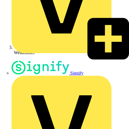
Weidmüller
Signify