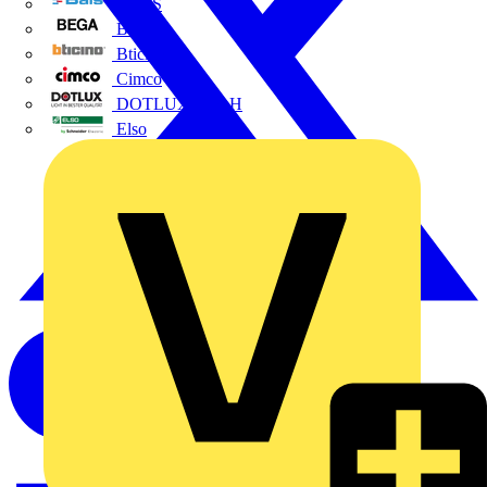
BALS
Bega
Bticino
Cimco
DOTLUX GmbH
Elso