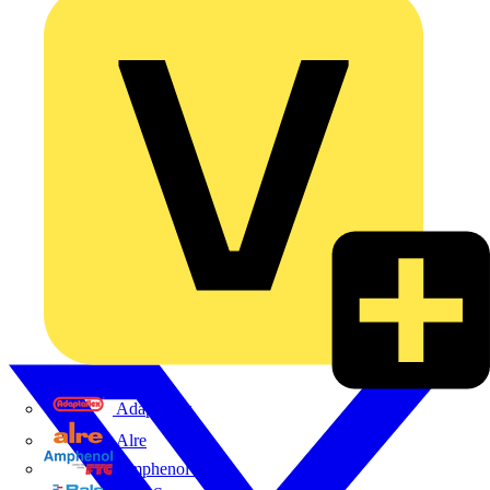
Adaptaflex
Alre
Amphenol FTG