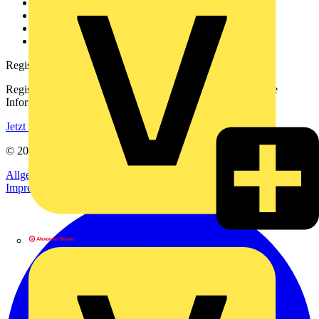
Kontakt
Downloadbereich (PDFs)
Häufig gestellte Fragen
voltimum.com
Registrierung
Registrieren Sie sich kostenlos und erhalten Sie stets aktuelle
Informationen aus der Elektroindustrie.
Jetzt registrieren
© 2002-
2026
Voltimum
Allgemeine Geschäftsbedingungen
Datenschutzerklärung
Impressum
Alexander Bürkle GmbH & Co. KG