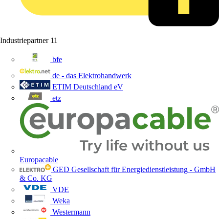
Industriepartner
11
bfe
de - das Elektrohandwerk
ETIM Deutschland eV
etz
Europacable
GED Gesellschaft für Energiedienstleistung - GmbH
& Co. KG
VDE
Weka
Westermann