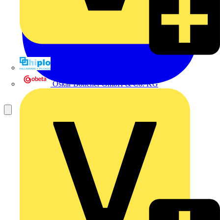
Hillmann & Ploog GmbH & Co. KG
Oskar Böttcher GmbH & Co. KG