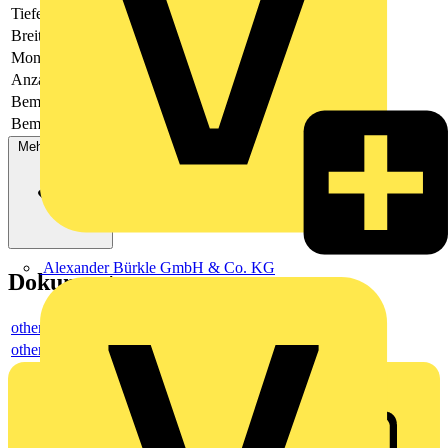
Tiefe
40
Breite
6.1
Montageart
Hutschiene TH35
Anzahl der Etagen
1
Bemessungsspannung
800
Bemessungsstrom In
24
Mehr anzeigen
Alexander Bürkle GmbH & Co. KG
Dokumente
others
others