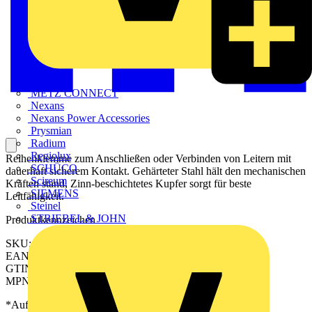
METZ CONNECT
Nexans
Nexans Power Accessories
Prysmian
Radium
Regiolux
Reihenklemme zum Anschließen oder Verbinden von Leitern mit
SCHÜCO
dauerhaft sicherem Kontakt. Gehärteter Stahl hält den mechanischen
Scireum
Kräften stand, Zinn-beschichtetes Kupfer sorgt für beste
SIEMENS
Leitfähigkeit.
Steinel
STRIEBEL & JOHN
Produktkennzeichen
SKU: 2566510000
EAN: 04050118576276
GTIN: 04050118576276
MPN: SAK 2.5/35 SW
*Auf Anfrage verfügbar - bitte in den Warenkorb legen, um