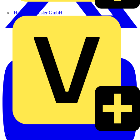
Heinrich Häusler GmbH
Hillmann & Ploog GmbH & Co. KG