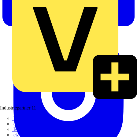
Industriepartner
11
bfe
de - das Elektrohandwerk
ETIM Deutschland eV
etz