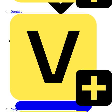
Signify
Weidmüller
Wago