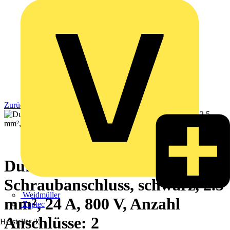
Zurück zu Produkte
Durchgangs-Reihenklemme,
Schraubanschluss, schwarz, 2.5
Weidmüller
mm², 24 A, 800 V, Anzahl
Zaptec
Anschlüsse: 2
Hersteller
35