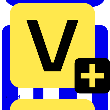
Oskar Böttcher GmbH & Co. KG
Rexel