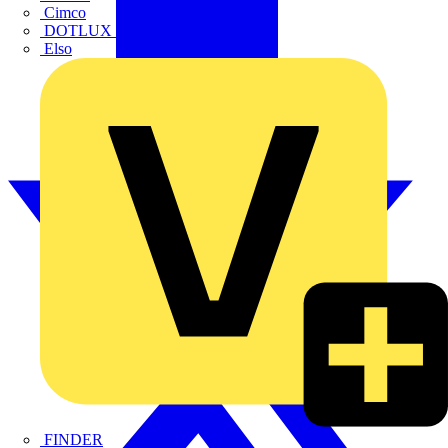
Cimco
DOTLUX GmbH
Elso
FINDER