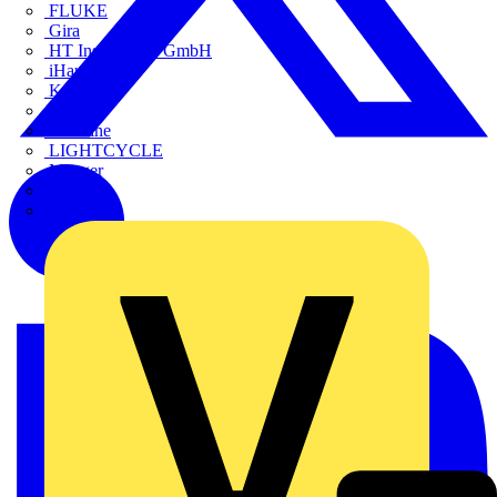
FLUKE
Gira
HT Instruments GmbH
iHaus
Kaufel
Kopp
Lichtline
LIGHTCYCLE
Megger
Mersen
Merten