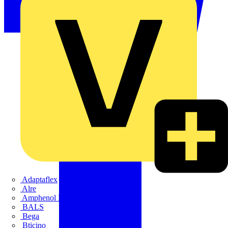
Adaptaflex
Alre
Amphenol FTG
BALS
Bega
Bticino