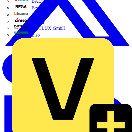
BALS
Bega
Bticino
Cimco
DOTLUX GmbH
Elso