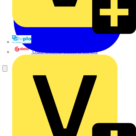
Hillmann & Ploog GmbH & Co. KG
Oskar Böttcher GmbH & Co. KG