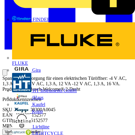
FINDER
FLUKE
Gira
Spannungsversorgung für einen elektrischen Türöffner: -4 V AC,
1,3 A, 8 VA -8 V AC, 1,3 A, 12 VA -12 V AC, 1,3 A, 16 VA.
Produktreihe: Busch-Welcome® 2-Draht​
HT Instruments GmbH
iHaus
Produktkennzeichen
Kaufel
SKU: 2CKA008300A0045
Kopp
EAN: 4011395152577
GTIN: 4011395152577
MPN: 83315
Lichtline
Verfügbar: 3 Händler
LIGHTCYCLE