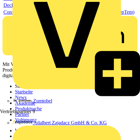
Declaration of Conformity - CE (DecConCe)
Conflict Minerals Reporting Template (CMRT) (ConMinRepTem)
Mit Voltimum erhalten Elektrofachkräfte Zugang zu Branchennews,
Produktinformationen, Schulungen und Tools – alles auf einer
digitalen Plattform und Community.
Sitemap
Startseite
News
Zumtobel
Akademie
Produktsuche
Vertriebspartner
9
Partner
Voltimum+
Adalbert Zajadacz GmbH & Co. KG
Weitere Links
Über uns