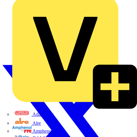
Adaptaflex
Alre
Amphenol FTG