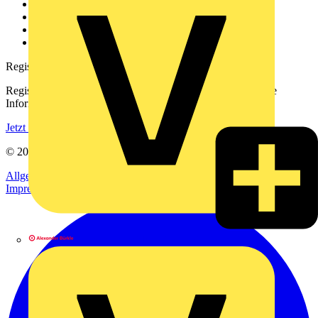
Kontakt
Downloadbereich (PDFs)
Häufig gestellte Fragen
voltimum.com
Registrierung
Registrieren Sie sich kostenlos und erhalten Sie stets aktuelle
Informationen aus der Elektroindustrie.
Jetzt registrieren
© 2002-
2026
Voltimum
Allgemeine Geschäftsbedingungen
Datenschutzerklärung
Impressum
Alexander Bürkle GmbH & Co. KG