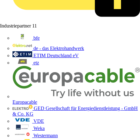
Industriepartner
11
bfe
de - das Elektrohandwerk
ETIM Deutschland eV
etz
Europacable
GED Gesellschaft für Energiedienstleistung - GmbH
& Co. KG
VDE
Weka
Westermann