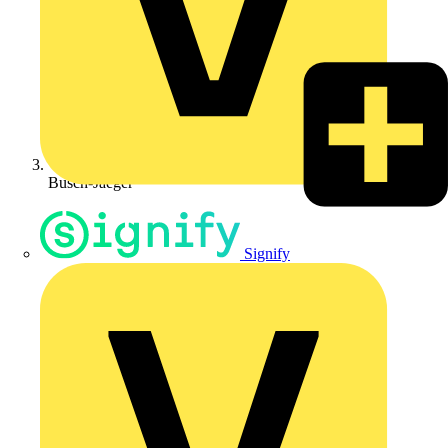
Busch-Jaeger
Signify