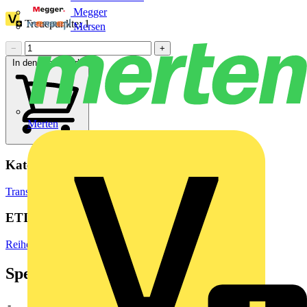
Megger
Treuepunkte:
1
Mersen
−
+
In den Warenkorb
Merten
Kategorien
Transformatoren & Netzteile
Elektrotransformatoren
ETIM Group
Reiheneinbau-/Aufbaugeräte
Spezifikationen
-
-