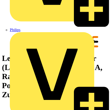
Philips
Leiterplattensteckverbinder
(Leiteranschluss), 320 V, 18 A,
Raster in mm: 5.08, 4 mm²,
Polzahl: 14,
Zugbügelanschluss, Box