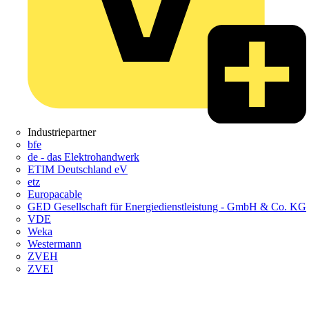
Industriepartner
bfe
de - das Elektrohandwerk
ETIM Deutschland eV
etz
Europacable
GED Gesellschaft für Energiedienstleistung - GmbH & Co. KG
VDE
Weka
Westermann
ZVEH
ZVEI