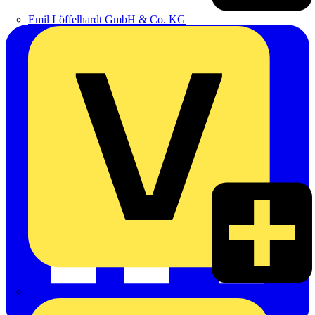
Emil Löffelhardt GmbH & Co. KG
Hardy Schmitz