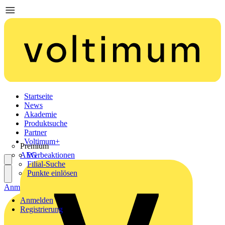
Startseite
News
Akademie
Produktsuche
Partner
Voltimum+
Premium
AEG
Werbeaktionen
Filial-Suche
Punkte einlösen
Anmelden
Registrierung
Anmelden
Registrierung