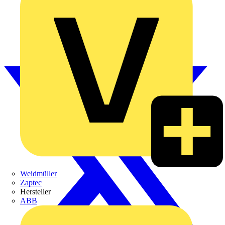
Weidmüller
Zaptec
Hersteller
ABB