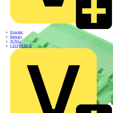
Enwitec
Interact
JUNG
LEDVANCE