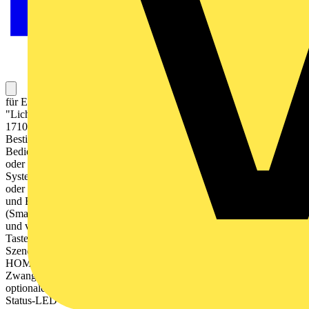
für Einsätze "Jalousie" Art.-Nrn.: 1730 JE und 1731 JE für Einsätze
"Licht" Art.-Nrn.: 1701 SE, 1701 PSE, 1702 SE, 1704 ESE,
1710 DE, 1711 DE, 1712 DE, 1713 DSTE, 1723 NE
Bestimmungsgemäßer Gebrauch Manuelles und automatisches
Bedienen von z. B. Jalousien, Rollladen, Markisen, Beleuchtung
oder Lüftern Drahtlose Verknüpfung mit Geräten des JUNG HOME
Systems Betrieb mit Systemeinsatz zum Schalten, Dimmen, Jalousie
oder Nebenstelle 3-Draht Produkteigenschaften Inbetriebnahme
und Bedienung über JUNG HOME App mit mobilem Endgerät
(Smartphone oder Tablet) über Bluetooth® Bedienung oben, unten
und vollflächig mit bis zu 2 verknüpften Funktionen pro Wippe
Tasten nutzen zur Steuerung von Bereichen (Gruppen) oder um
Szenen aufzurufen Tasten nutzen, um drahtlos verknüpfte JUNG
HOME Geräte zu bedienen Tasten nutzen, um Sperrfunktion und
Zwangsführung auszulösen Mehrfarbige Statusanzeige mit
optionalem Nachtmodus Rückmeldung des Lastzustands über
Status-LED Sperren der lokalen Bedienung Einbindung der Last in