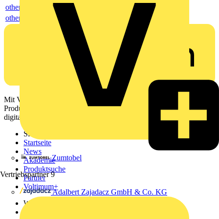
others
others
Mit Voltimum erhalten Elektrofachkräfte Zugang zu Branchennews,
Produktinformationen, Schulungen und Tools – alles auf einer
digitalen Plattform und Community.
Sitemap
Startseite
News
Zumtobel
Akademie
Produktsuche
Vertriebspartner
9
Partner
Voltimum+
Adalbert Zajadacz GmbH & Co. KG
Weitere Links
Über uns