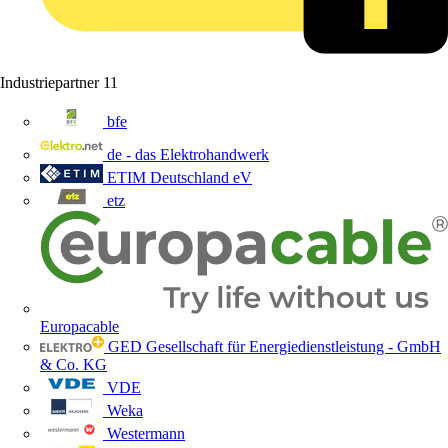
Industriepartner
11
bfe
de - das Elektrohandwerk
ETIM Deutschland eV
etz
Europacable
GED Gesellschaft für Energiedienstleistung - GmbH
& Co. KG
VDE
Weka
Westermann