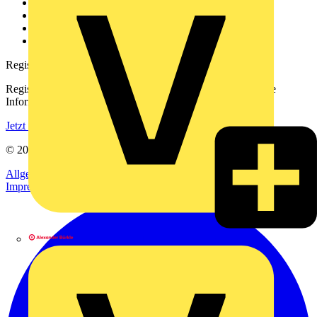
Kontakt
Downloadbereich (PDFs)
Häufig gestellte Fragen
voltimum.com
Registrierung
Registrieren Sie sich kostenlos und erhalten Sie stets aktuelle
Informationen aus der Elektroindustrie.
Jetzt registrieren
© 2002-
2026
Voltimum
Allgemeine Geschäftsbedingungen
Datenschutzerklärung
Impressum
Alexander Bürkle GmbH & Co. KG