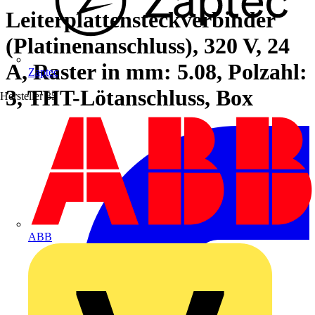
Leiterplattensteckverbinder
(Platinenanschluss), 320 V, 24
A, Raster in mm: 5.08, Polzahl:
Zaptec
3, THT-Lötanschluss, Box
Hersteller
35
ABB