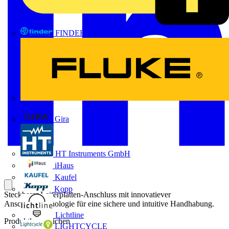
FINDER
FLUKE
Gira
HT Instruments GmbH
iHaus
Kaufel
Kopp
Steckbarer Leiterplatten-Anschluss mit innovatiever
Anschlusstechnologie für eine sichere und intuitive Handhabung.
Lichtline
Produktkennzeichen
LIGHTCYCLE