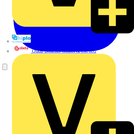
Hillmann & Ploog GmbH & Co. KG
Oskar Böttcher GmbH & Co. KG