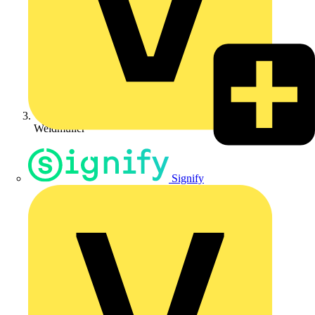
Weidmüller
Signify