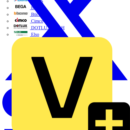
BALS
Bega
Bticino
Cimco
DOTLUX GmbH
Elso