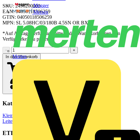
Megger
SKU: 2496200000
EAN: 04050118506259
Mersen
GTIN: 04050118506259
MPN: SL 5.08HC/03/180B 4.5SN OR BX
*Auf Anfrage verfügbar - bitte in den Warenkorb legen, um
Verfügbarkeit zu prüfen
−
+
Merten
In den Warenkorb
Kategorien
Klemmen, Steckverbinder & Verbindungselemente
Leiterplattensteckverbinder
ETIM Group