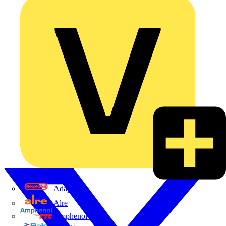
Adaptaflex
Alre
Amphenol FTG